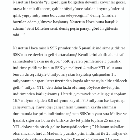
Nasrettin Hoca’da “şu gördüğün bölgeden devamlı koyunlar geçer,
oraya bir çalı dikecem, çalılar büyüyünce takılan koyun yünlerini
iplik yapıp satıp sana borcumu ödeyeceğim.” demiş. Sinirleri
bozulan adam gülmeye başlamış. Nasrettin Hoca buna karşılık
adama “Seni köftehor seni, demiş peşin parayı gördün gülersin
tabi…”
Nasrettin Hoca misali SSK primlerinde 5 puanlık indirime gidilirse
SSK’nın ve devletin geliri artacakmış! Kendilerini akıllı alemi saf
zannedenler bakın ne diyor, “SSK işveren primlerinde 5 puanlık
indirime gidilirse bunun SSK’ya maliyeti 4 milyar YTL olur ama
bunun da teşvikiyle 8 milyona yakın kayıtdışı çalışandan 1.5
milyonunun asgari ücret üzerinden kayda alınmasıyla elde edilecek
gelir 4 milyar YTL.’den daha fazla olurmuş böylece devlet prim
indiriminden kârlı çıkarmış. Ücretli, yevmiyeli ve aile işçisi toplam
16.7 milyon kişiden 8.8 milyonu kayıtlı, 7.9 milyonu ise kayıtdışı
çalışıyormuş. Kayıt dışı çalışanların tümünün kayda alınması
durumunda ise prim indirimine rağmen SSK’nın yanı sıra Maliye ve
İşsizlik sigortası Fonu ile birlikte devlet yılda toplam 25 milyar
YTL dolayında bir ek gelire kavuşabilecekmiş.” Halamın sakalları
olsa amcam olurdu. Madem 5 puanlık prim indirimi ile 25 milyar ek
gelir elde ediliyor durmayın beyler 5 puanla kalmayın 35 puan