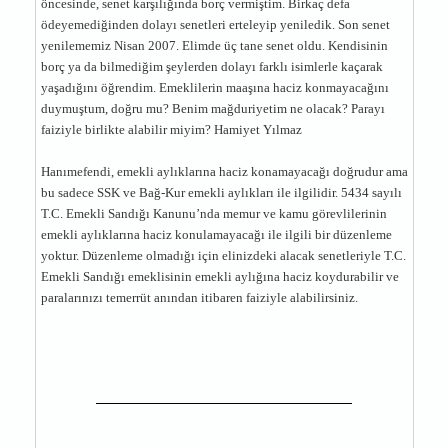
öncesinde, senet karşılığında borç vermiştim. Birkaç defa
ödeyemediğinden dolayı senetleri erteleyip yeniledik. Son senet
yenilememiz Nisan 2007. Elimde üç tane senet oldu. Kendisinin
borç ya da bilmediğim şeylerden dolayı farklı isimlerle kaçarak
yaşadığını öğrendim. Emeklilerin maaşına haciz konmayacağını
duymuştum, doğru mu? Benim mağduriyetim ne olacak? Parayı
faiziyle birlikte alabilir miyim? Hamiyet Yılmaz
Hanımefendi, emekli aylıklarına haciz konamayacağı doğrudur ama
bu sadece SSK ve Bağ-Kur emekli aylıkları ile ilgilidir. 5434 sayılı
T.C. Emekli Sandığı Kanunu’nda memur ve kamu görevlilerinin
emekli aylıklarına haciz konulamayacağı ile ilgili bir düzenleme
yoktur. Düzenleme olmadığı için elinizdeki alacak senetleriyle T.C.
Emekli Sandığı emeklisinin emekli aylığına haciz koydurabilir ve
paralarınızı temerrüt anından itibaren faiziyle alabilirsiniz.