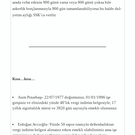
arada vefat edenin 900 günü varsa veya 900 günü yoksa bile
askerlik borçlanmasıyla 900 gün tamamlanabiliyorsa bu halde dul-
yetim aylığı SSK’ca verilir.
Kısa…kısa…
Asım Pınarbaşı- 22/07/1977 doğumunuz, 01/01/1996 işe
girişiniz ve elinizdeki yüzde 40’lık vergi indirim belgesiyle, 17
yıllık sigortalılık süresi ve 3920 gün sayısıyla emekli olursunuz.
Erdoğan Avcıoğlu- Yüzde 50 rapor oranıyla defterdarlıktan
vergi indirim belgesi alırsanız erken emekli olabilirsiniz ama işe