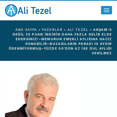
Togg
navig
ANA SAYFA
»
YAZARLAR
»
ALI TEZEL
»
AKŞAM-5
DEĞIL 35 PUAN INDIRIN DAHA FAZLA GELIR ELDE
EDERSINIZ!–MEMURUN EMEKLI AYLIĞINA HACIZ
KONABILIR–BUZAĞILARIN PARASI 10 AYDIR
ÖDENMIYORMUŞ–YÜZDE 50’DEN AZ ISE DUL AYLIĞI
VERILMEZ