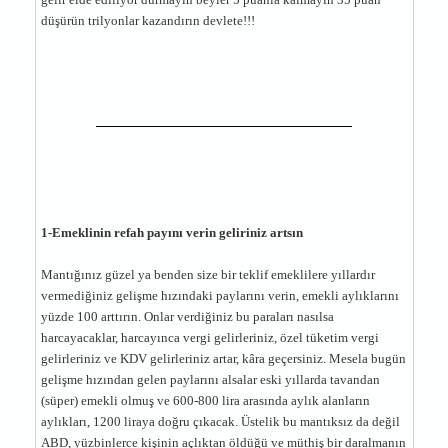
düşürün trilyonlar kazandırın devlete!!!
1-Emeklinin refah payını verin geliriniz artsın
Mantığınız güzel ya benden size bir teklif emeklilere yıllardır
vermediğiniz gelişme hızındaki paylarını verin, emekli aylıklarını
yüzde 100 arttırın. Onlar verdiğiniz bu paraları nasılsa
harcayacaklar, harcayınca vergi gelirleriniz, özel tüketim vergi
gelirleriniz ve KDV gelirleriniz artar, kâra geçersiniz. Mesela bugün
gelişme hızından gelen paylarını alsalar eski yıllarda tavandan
(süper) emekli olmuş ve 600-800 lira arasında aylık alanların
aylıkları, 1200 liraya doğru çıkacak. Üstelik bu mantıksız da değil
ABD, yüzbinlerce kişinin açlıktan öldüğü ve müthiş bir daralmanın