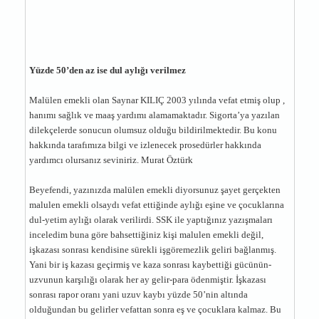
Yüzde 50’den az ise dul aylığı verilmez
Malülen emekli olan Saynar KILIÇ 2003 yılında vefat etmiş olup ,
hanımı sağlık ve maaş yardımı alamamaktadır. Sigorta’ya yazılan
dilekçelerde sonucun olumsuz olduğu bildirilmektedir. Bu konu
hakkında tarafımıza bilgi ve izlenecek prosedürler hakkında
yardımcı olursanız seviniriz. Murat Öztürk
Beyefendi, yazınızda malülen emekli diyorsunuz şayet gerçekten
malulen emekli olsaydı vefat ettiğinde aylığı eşine ve çocuklarına
dul-yetim aylığı olarak verilirdi. SSK ile yaptığınız yazışmaları
inceledim buna göre bahsettiğiniz kişi malulen emekli değil,
işkazası sonrası kendisine sürekli işgöremezlik geliri bağlanmış.
Yani bir iş kazası geçirmiş ve kaza sonrası kaybettiği gücünün-
uzvunun karşılığı olarak her ay gelir-para ödenmiştir. İşkazası
sonrası rapor oranı yani uzuv kaybı yüzde 50’nin altında
olduğundan bu gelirler vefattan sonra eş ve çocuklara kalmaz. Bu