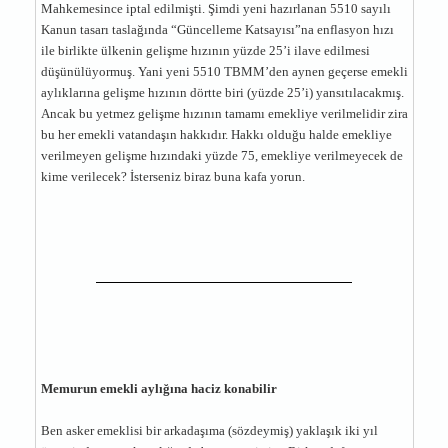
Mahkemesince iptal edilmişti. Şimdi yeni hazırlanan 5510 sayılı
Kanun tasarı taslağında “Güncelleme Katsayısı”na enflasyon hızı
ile birlikte ülkenin gelişme hızının yüzde 25’i ilave edilmesi
düşünülüyormuş. Yani yeni 5510 TBMM’den aynen geçerse emekli
aylıklarına gelişme hızının dörtte biri (yüzde 25’i) yansıtılacakmış.
Ancak bu yetmez gelişme hızının tamamı emekliye verilmelidir zira
bu her emekli vatandaşın hakkıdır. Hakkı olduğu halde emekliye
verilmeyen gelişme hızındaki yüzde 75, emekliye verilmeyecek de
kime verilecek? İsterseniz biraz buna kafa yorun.
Memurun emekli aylığına haciz konabilir
Ben asker emeklisi bir arkadaşıma (sözdeymiş) yaklaşık iki yıl