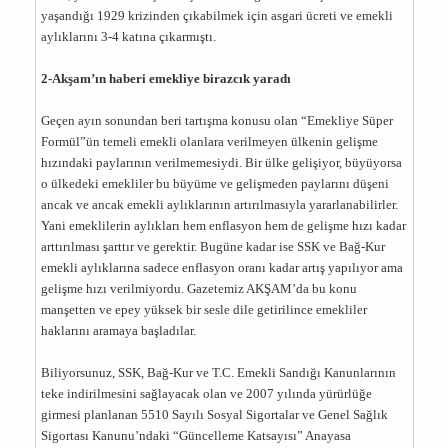
yaşandığı 1929 krizinden çıkabilmek için asgari ücreti ve emekli
aylıklarını 3-4 katına çıkarmıştı.
2-Akşam’ın haberi emekliye birazcık yaradı
Geçen ayın sonundan beri tartışma konusu olan “Emekliye Süper
Formül”ün temeli emekli olanlara verilmeyen ülkenin gelişme
hızındaki paylarının verilmemesiydi. Bir ülke gelişiyor, büyüyorsa
o ülkedeki emekliler bu büyüme ve gelişmeden paylarını düşeni
ancak ve ancak emekli aylıklarının artırılmasıyla yararlanabilirler.
Yani emeklilerin aylıkları hem enflasyon hem de gelişme hızı kadar
arttırılması şarttır ve gerektir. Bugüne kadar ise SSK ve Bağ-Kur
emekli aylıklarına sadece enflasyon oranı kadar artış yapılıyor ama
gelişme hızı verilmiyordu. Gazetemiz AKŞAM’da bu konu
manşetten ve epey yüksek bir sesle dile getirilince emekliler
haklarını aramaya başladılar.
Biliyorsunuz, SSK, Bağ-Kur ve T.C. Emekli Sandığı Kanunlarının
teke indirilmesini sağlayacak olan ve 2007 yılında yürürlüğe
girmesi planlanan 5510 Sayılı Sosyal Sigortalar ve Genel Sağlık
Sigortası Kanunu’ndaki “Güncelleme Katsayısı” Anayasa