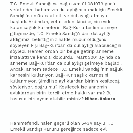
T.C. Emekli Sandığı’na
ba
ğlı iken 01.08.1979 günü
vefat eden
ba
ba
mızın dul aylığını almak için Emekli
Sandığı’na müracaat etti ve dul aylığı almaya
ba
şladı. Ardından, vefat eden ikinci eşinin evde
kalan sağlık karnelerini Bağ-Kur’a teslim etmeye
gittiğimizde, T.C. Emekli Sandığı’ndan dul aylığı
aldığımızı belirttiğimiz halde müdür olduğunu
söyleyen kişi Bağ-Kur’dan da dul aylığı alabileceğini
söyledi. Hemen ordan bir belge getirip anneme
imzalattı ve kendisi doldurdu.
Mart 2001 ayında da
anneme Bağ-Kur’dan da dul aylığı gelmeye
ba
şladı.
Ancak, annem sadece T.C. Emekli Sandığı’nın sağlık
karnesini kullanıyor, Bağ-Kur sağlık karnesini
kullanmıyor. Şimdi ise aylıklardan birinin kesileceği
söyleniyor, doğru mu? Kesilecek ise ann
emin
aylıklardan birini tercih etme hakkı var mı? Bu
hususta bizi aydınlatabilir misiniz?
Nihan-Ankara
Hanımefendi, halen geçerli olan 5434 sayılı T.C.
Emekli Sandığı Kanunu gereğince sadece evli