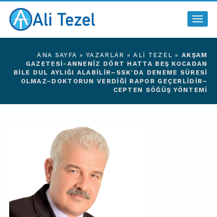
Togg
navig
ANA SAYFA
»
YAZARLAR
»
ALI TEZEL
»
AKŞAM
GAZETESI-ANNENIZ DÖRT HATTA BEŞ KOCADAN
BILE DUL AYLIĞI ALABILIR–SSK’DA DENEME SÜRESI
OLMAZ–DOKTORUN VERDIĞI RAPOR GEÇERLIDIR–
CEPTEN SÖĞÜŞ YÖNTEMI