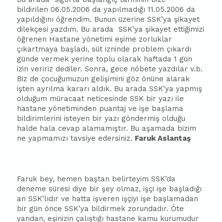
bildirilen 06.05.2006 da yapılmadığı 11.05.2006 da
yapıldığını öğrendim. Bunun üzerine SSK’ya şikayet
dilekçesi yazdım. Bu arada SSK’ya şikayet ettiğimizi
öğrenen Hastane yönetimi eşime zorluklar
çıkartmaya
ba
şladı, süt izninde problem çıkardı
günde vermek yerine toplu olarak haftada 1 gün
izin veririz dediler. Sonra, gece nöbete yazdılar v.b.
Biz de çocuğumuzun gelişimini göz önüne alarak
işten ayrılma kararı aldık. Bu arada SSK’ya yapmış
olduğum müracaat neticesinde SSK bir yazı ile
hastane yönetiminden puantaj ve işe
ba
şlama
bildirimlerini isteyen bir yazı göndermiş olduğu
halde hala cevap alamamıştır. Bu aşamada bizim
ne yapmamızı tavsiye edersiniz.
Faruk Aslantaş
Faruk bey, hemen
ba
ştan belirteyim SSK’da
deneme süresi diye bir şey olmaz, işçi işe
ba
şladığı
an SSK’lıdır ve hatta işveren işçiyi işe
ba
şlamadan
bir gün önce SSK’ya bildirmek zorundadır. Öte
yandan, eşinizin çalıştığı hastane kamu kurumudur