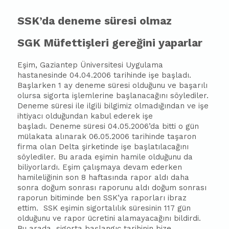
SSK’da deneme süresi olmaz
SGK Müfettişleri gereğini yaparlar
Eşim, Gaziantep Üniversitesi Uygulama
hastanesinde 04.04.2006 tarihinde işe
ba
şladı.
Başlarken 1 ay deneme süresi olduğunu ve
ba
şarılı
olursa sigorta işlemlerine
ba
şlanacağını söylediler.
Deneme süresi ile ilgili bilgimiz olmadığından ve işe
ihtiyacı olduğundan kabul ederek işe
ba
şladı. Deneme süresi 04.05.2006’da bitti o gün
mülakata alınarak 06.05.2006 tarihinde taşaron
firma olan Delta şirketinde işe
ba
şlatılacağını
söylediler. Bu arada eşimin hamile olduğunu da
biliyorlardı. Eşim çalışmaya devam ederken
hamileliğinin son 8 haftasında rapor aldı daha
sonra doğum sonrası raporunu aldı doğum sonrası
raporun bitiminde ben SSK’ya raporları ibraz
ettim. SSK eşimin sigortalılık süresinin 117 gün
olduğunu ve rapor ücretini alamayacağını bildirdi.
Bu arada sigorta
ba
şlangıç tarihinin bize