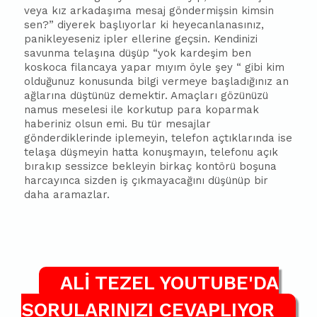
veya kız arkadaşıma mesaj göndermişsin kimsin
sen?” diyerek
ba
şlıyorlar ki heye
can
lanasınız,
panikleyeseniz ipler ellerine geçsin. Kendinizi
savunma telaşına düşüp “yok kardeşim ben
koskoca filancaya yapar mıyım öyle şey “ gibi kim
olduğunuz konusunda bilgi vermeye
ba
şladığınız an
ağlarına düştünüz demektir. Amaçları gözünüzü
namus meselesi ile korkutup para koparmak
haberiniz olsun emi. Bu tür mesajlar
gönderdiklerinde iplemeyin, telefon açtıklarında ise
telaşa düşmeyin hatta konuşmayın, telefonu açık
bırakıp sessizce bekleyin birkaç kontörü boşuna
harcayınca sizden iş çıkmayacağını düşünü
p b
ir
daha aramazlar.
ALİ TEZEL YOUTUBE'DA
SORULARINIZI CEVAPLIYOR