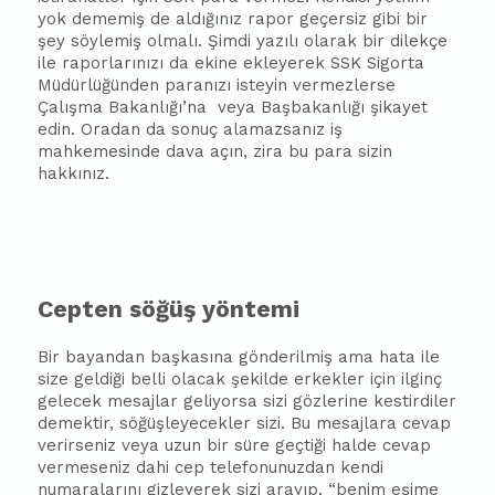
yok dememiş de aldığınız rapor geçersiz gibi bir
şey söylemiş olmalı. Şimdi yazılı olarak bir dilekçe
ile raporlarınızı da ekine ekleyerek SSK Sigorta
Müdürlüğünden paranızı isteyin vermezlerse
Çalışma Bakanlığı’na
veya Baş
ba
kanlığı şikayet
edin. Oradan da sonuç alamazsanız iş
mahkemesinde dava açın, zira bu para sizin
hakkınız.
Cepten söğüş yöntemi
Bir
ba
yandan
ba
şkasına gönderilmiş ama hata ile
size geldiği belli olacak şekilde erkekler için ilginç
gelecek mesajlar geliyorsa sizi gözlerine kestirdiler
demektir, söğüşleyecekler sizi. Bu mesajlara cevap
verirseniz veya uzun bir süre geçtiği halde cevap
vermeseniz dahi cep telefonunuzdan kendi
numaralarını gizleyerek sizi arayıp, “benim eşime