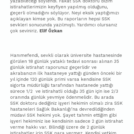
yazabileceği söylendi. Fakat SSK doktoru bizim
istirahatlerimizin keyfiyen yapılmış olduğunu,
geçerli olmadığını söylüyor. Neyi eksik yaptığımızı
açıklayan kimse yok. Bu raporların hepsi SSK
sevkleri sonucunda yazılmıştı. Yardımcı olursanız
çok seviniriz.
Elif Özkan
Hanımefendi, sevkli olarak üniversite hastanesinde
görülen 18 günlük yataklı tedavi sonrası alınan 35
günlük istirahat raporunuz geçerlidir ve
akra
ba
nızın ilk hastaneye yattığı günden önceki bir
yıl içinde 120 günlük primi varsa kendisine SSK
sigorta müdürlüğü tarafından hastanede yattığı
sürece 1/2
ve istirahatli olduğu 35 gün için ise 2/3
oranında günlük yevmiye ödenmelidir. Bu arada
SSK doktoru dediğiniz işyeri hekimin olmalı zira SSK
hastaneleri Sağlık Bakanlığı’na devredildiğinden
müdavi SSK hekimi yok. Şayet tahmin ettiğim gibi
işyeri hekiminiz ise kendisinin sadece 2 gün istirahat
verme hakkı var. Bilindiği üzere de 2 günlük
istirahatler için SSK para vermez. Kendisi yetkim