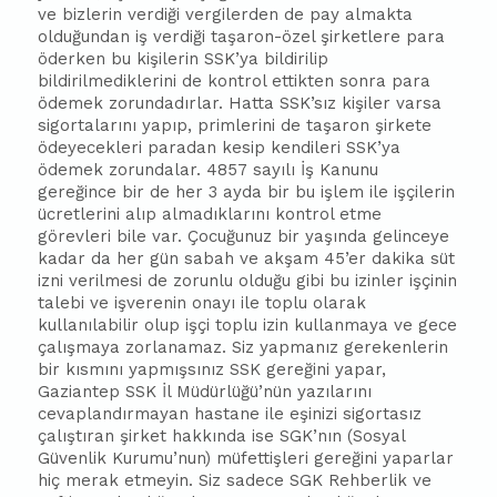
ve bizlerin verdiği vergilerden de pay almakta
olduğundan iş verdiği taşaron-özel şirketlere para
öderken bu kişilerin SSK’ya bildirili
p
b
ildirilmediklerini de kontrol ettikten sonra para
ödemek zorundadırlar. Hatta SSK’sız kişiler varsa
sigortalarını yapıp, primlerini de taşaron şirkete
ödeyecekleri paradan kesip kendileri SSK’ya
ödemek zorundalar. 4857 sayılı İş Kanunu
gereğince bir de her 3 ayda bir bu işlem ile işçilerin
ücretlerini alıp almadıklarını kontrol etme
görevleri bile var. Çocuğunuz bir yaşında gelinceye
kadar da her gün sa
ba
h ve akşam 45’er dakika süt
izni verilmesi de zorunlu olduğu gibi bu izinler işçinin
talebi ve işverenin onayı ile toplu olarak
kullanılabilir olup işçi toplu izin kullanmaya ve gece
çalışmaya zorlanamaz. Siz yapmanız gerekenlerin
bir kısmını yapmışsınız SSK gereğini yapar,
Gaziantep SSK İl Müdürlüğü’nün yazılarını
cevaplandırmayan hastane ile eşinizi sigortasız
çalıştıran şirket hakkında ise SGK’nın (Sosyal
Güvenlik Kurumu’nun) müfettişleri gereğini yaparlar
hiç merak etmeyin. Siz sadece SGK Rehberlik ve