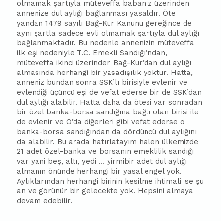
olmamak şartıyla müteveffa
ba
ba
nız üzerinden
annenize dul aylığı
ba
ğlanması yasaldır. Öte
yandan 1479 sayılı Bağ-Kur Kanunu gereğince de
aynı şartla sadece evli olmamak şartıyla dul aylığı
ba
ğlanmaktadır. Bu nedenle annenizin müteveffa
ilk eşi nedeniyle T.C. Emekli Sandığı’ndan,
müteveffa ikinci üzerinden Bağ-Kur’dan dul aylığı
almasında herhangi bir yasadışılık yoktur. Hatta,
anneniz bundan sonra SSK’lı birisiyle evlenir ve
evlendiği üçüncü eşi de vefat ederse bir de SSK’dan
dul aylığı alabilir. Hatta daha da ötesi var sonradan
bir özel
ba
nka-borsa sandığına
ba
ğlı olan birisi ile
de evlenir ve O’da diğerleri gibi vefat ederse o
ba
nka-borsa sandığından da dördüncü dul aylığını
da alabilir. Bu arada hatırlatayım halen ülkemizde
21 adet özel-
ba
nka ve borsanın emeklilik sandığı
var yani beş, altı, yedi … yirmibir adet dul aylığı
almanın önünde herhangi bir yasal engel yok.
Aylıklarından herhangi birinin kesilme ihtimali ise şu
an ve görünür bir gelecekte yok. Hepsini almaya
devam edebilir.