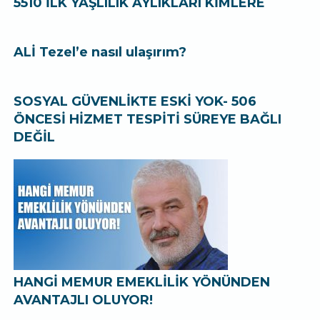
5510 İLK YAŞLILIK AYLIKLARI KİMLERE
ALİ Tezel’e nasıl ulaşırım?
SOSYAL GÜVENLİKTE ESKİ YOK- 506
ÖNCESİ HİZMET TESPİTİ SÜREYE BAĞLI
DEĞİL
HANGİ MEMUR EMEKLİLİK YÖNÜNDEN
AVANTAJLI OLUYOR!