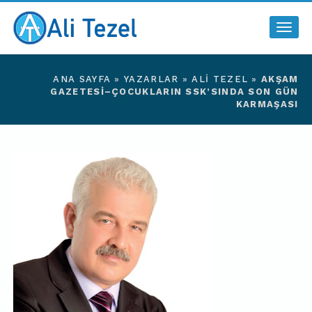
Togg
navig
ANA SAYFA
»
YAZARLAR
»
ALI TEZEL
»
AKŞAM
GAZETESI–ÇOCUKLARIN SSK’SINDA SON GÜN
KARMAŞASI