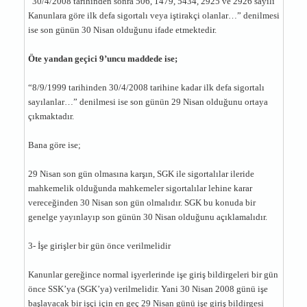
“30/4/2008 tarihinden sonra 506, 1479, 5434, 2925 ve 2926 sayılı
Kanunlara göre ilk defa sigortalı veya iştirakçi olanlar…” denilmesi
ise son günün 30 Nisan olduğunu ifade etmektedir.
Öte yandan geçici 9’uncu maddede ise;
“8/9/1999 tarihinden 30/4/2008 tarihine kadar ilk defa sigortalı
sayılanlar…” denilmesi ise son günün 29 Nisan olduğunu ortaya
çıkmaktadır.
Bana göre ise;
29 Nisan son gün olmasına karşın, SGK ile sigortalılar ileride
mahkemelik olduğunda mahkemeler sigortalılar lehine karar
vereceğinden 30 Nisan son gün olmalıdır. SGK bu konuda bir
genelge yayınlayıp son günün 30 Nisan olduğunu açıklamalıdır.
3- İşe girişler bir gün önce verilmelidir
Kanunlar gereğince normal işyerlerinde işe giriş bildirgeleri bir gün
önce SSK’ya (SGK’ya) verilmelidir. Yani 30 Nisan 2008 günü işe
başlayacak bir işçi için en geç 29 Nisan günü işe giriş bildirgesi