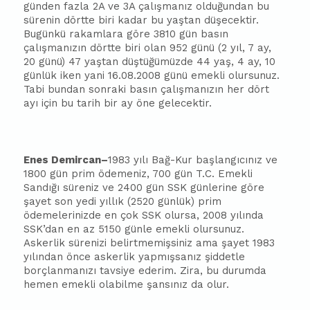
günden fazla 2A ve 3A çalışmanız olduğundan bu
sürenin dörtte biri kadar bu yaştan düşecektir.
Bugünkü rakamlara göre 3810 gün
ba
sın
çalışmanızın dörtte biri olan 952 günü (2 yıl, 7 ay,
20 günü) 47 yaştan düştüğümüzde 44 yaş, 4 ay, 10
günlük iken yani 16.08.2008 günü emekli olursunuz.
Tabi bundan sonraki
ba
sın çalışmanızın her dört
ayı için bu tarih bir ay öne gelecektir.
Enes Demir
can
–
1983 yılı Bağ-Kur
ba
şlangıcınız ve
1800 gün prim ödemeniz, 700 gün T.C. Emekli
Sandığı süreniz ve 2400 gün SSK günlerine göre
şayet son yedi yıllık (2520 günlük) prim
ödemelerinizde en çok SSK olursa, 2008 yılında
SSK’dan en az 5150 günle emekli olursunuz.
Askerlik sürenizi belirtmemişsiniz ama şayet 1983
yılından önce askerlik yapmışsanız şiddetle
borçlanmanızı tavsiye ederim. Zira, bu durumda
hemen emekli olabilme şansınız da olur.