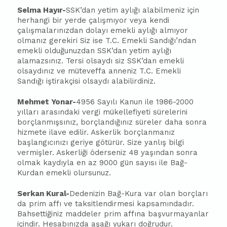
Selma Hayır-
SSK’dan yetim aylığı alabilmeniz için
herhangi bir yerde çalışmıyor veya kendi
çalışmalarınızdan dolayı emekli aylığı almıyor
olmanız gerekiri Siz ise T.C. Emekli Sandığı’ndan
emekli olduğunuzdan SSK’dan yetim aylığı
alamazsınız. Tersi olsaydı siz SSK’dan emekli
olsaydınız ve müteveffa anneniz T.C. Emekli
Sandığı iştirakçisi olsaydı alabilirdiniz.
Mehmet Yonar-
4956 Sayılı Kanun ile 1986-2000
yılları arasındaki vergi mükellefiyeti sürelerini
borçlanmışsınız, borçlandığınız süreler daha sonra
hizmete ilave edilir. Askerlik borçlanmanız
ba
şlangıcınızı geriye götürür. Size yanlış bilgi
vermişler. Askerliği öderseniz 48 yaşından sonra
olmak kaydıyla en az 9000 gün sayısı ile Bağ-
Kurdan emekli olursunuz.
Serkan Kural-
Dedenizin Bağ-Kura var olan borçları
da prim affı ve taksitlendirmesi kapsamındadır.
Bahsettiğiniz maddeler prim affına
ba
şvurmayanlar
içindir. Hesabınızda aşağı yukarı doğrudur.