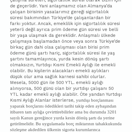
çalışma süreleri, sigortalılık süresi olarak bizim için
de geçerlidir. Yani anlaşmamız olan Almanya’da
çalışan birisinin yasalarımız gereği sigortalılık
süresi
ba
kımından Türkiye’de çalışanlardan bir
farkı yoktur. Ancak, emeklilik için sigortalılık süresi
yeterli değil ayrıca prim ödeme gün süresi ve belli
bir yaşa ulaşmak da gereklidir. Anlaşmalı ülkede
çalışmaya
ba
şlamadan önce veya sonra Türkiye’de
birkaç gün dahi olsa çalışması olan birisi prim
ödeme günü şartı hariç, sigortalılık süresi ile yaş
şartını tamamlayınca, yurda kesin dönüş şartı
olmaksızın, Yurtdışı Kısmi Emekli Aylığı ile emekli
olabilir. Bu kişilerin alacakları emekli aylıkları
düşük olur ama sağlık karnesi sahibi olurlar.
Mesela, 5000 gün ile 500 YTL. emekli aylığı
alınıyorsa, 500 günü olan bir yurtdışı çalışanı 50
YTL kadar emekli aylığı alabilir. Öte yandan Yurtdışı
Kısmi Aylığı Alanlar isterlerse,
yurtdışı borçlanması
yaparak borçlarını ödedikleri tarihi takip eden ay
ba
şından
iti
ba
ren tam aylığa çevirttirebilirler ama bu durumda 3201
sayılı Kanun gereğince yurda kesin dönüş şartı da yerine
getirilmelidir. Bu uygulamada borç miktarının tahakkukunda
sözleşme akdedilen ülkenin sigorta kurumlarınca