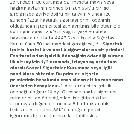
zorundadır. Bu durumda da
mesela mayıs veya
haziran aylarının birinde bir gün SSK’lı bir işe
girdiğinizde geriye doğru bir takvim yılında 120
günden fazla hastalık sigortası primi ödenmiş
olduğundan işten ertesi gün ayrılmış bile olsanız 6
ay 10 gün daha SSK’dan sağlık yardımı alma
hakkınız olur. Hatta 4447 Sayılı İşsizlik Sigortası
Kanunu’nun 50 inci maddesi gereğince,
“….Sigortalı
işsizin, hastalık ve analık sigortalarına ait primleri
Fon tarafından işsizlik ödeneğinin ödendiği sürece
ilk altı ay için 2/3 oranında, izleyen aylarda tam
olarak Sosyal Sigortalar Kurumuna veya ilgili
sandıklara aktarılır. Bu primler, sigorta
primlerinin hesabında esas alınan alt kazanç sınırı
üzerinden hesaplanır…”
denilerek sizin işsizlik
ödeneği aldığınız 10 ay süresince analık sigortası
primleriniz de ödendiğinden, işe girip doktor
raporuyla doğumdan önceki 8 haftalık analık
izninize ayrılırsanız SSK’dan doğum geçici
işgöremezlik paralarınızı da alabilirsiniz.