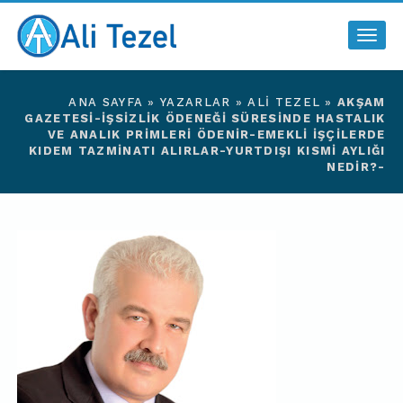
Togg
navig
ANA SAYFA
»
YAZARLAR
»
ALI TEZEL
»
AKŞAM
GAZETESI-İŞSIZLIK ÖDENEĞI SÜRESINDE HASTALIK
VE ANALIK PRIMLERI ÖDENIR-EMEKLI IŞÇILERDE
KIDEM TAZMINATI ALIRLAR-YURTDIŞI KISMI AYLIĞI
NEDIR?-