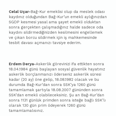
Celal Uçar-
Bağ-Kur emeklisi olup da meslek odası
kaydınız olduğundan Bağ-Kur’un emekli aylığınızdan
SGDP kesmesi yasal ama şayet emekli olduktan
sonra gerçekten çalışmadığınız halde sadece oda
kaydını sildirmediğinizden kesilmesini engellemek
ve çıkan borcu sildirmek için iş mahkemesinde
tesbit davası açmanızı tavsiye ederim.
Erdem Derya-
Askerlik görevinizi ifa ettikten sonra
18.04.1984 günü
ba
şlayan sosyal güvenlik hayatınız
askerlik borçlanmanızı öderseniz askerlik süresi
kadar (20 ay) öne gelip, 18.08.1982 olacak ve bu
durumda Bağ-Kur’dan sonra SSK’ya 1260 günü
tamamlamak şartıyla 18.08.2007 gününden sonra
SSK’dan emekli olabileceksiniz. Şu an Bağ-Kur’dan
sonra 1131 günlük primden sonra isteğe
ba
ğlı SSK’lı
olarak 130 gün prim ödeyerek 1260 günü
tamamlamalısınız.