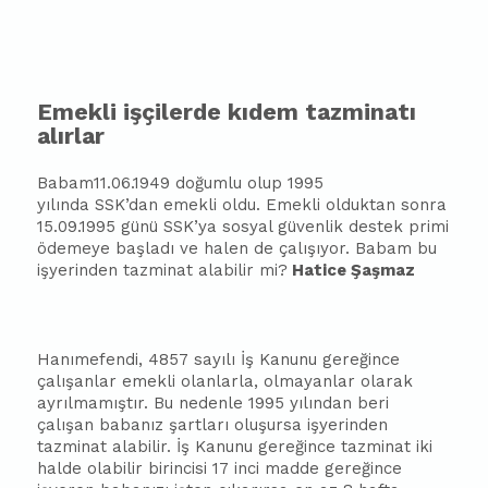
Emekli işçilerde kıdem tazminatı
alırlar
Ba
ba
m11.06.1949 doğumlu olup 1995
yılında SSK’dan emekli oldu. Emekli olduktan sonra
15.09.1995 günü SSK’ya sosyal güvenlik destek primi
ödemeye
ba
şladı ve halen de çalışıyor. Ba
ba
m bu
işyerinden tazminat alabilir mi?
Hatice Şaşmaz
Hanımefendi, 4857 sayılı İş Kanunu gereğince
çalışanlar emekli olanlarla, olmayanlar olarak
ayrılmamıştır. Bu nedenle 1995 yılından beri
çalışan
ba
ba
nız şartları oluşursa işyerinden
tazminat alabilir. İş Kanunu gereğince tazminat iki
halde olabilir birincisi 17 inci madde gereğince