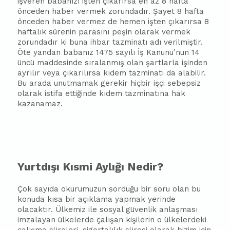
işveren
ba
ba
nızı işten çıkarırsa en az 8 hafta
önceden haber vermek zorundadır. Şayet 8 hafta
önceden haber vermez de hemen işten çıkarırsa 8
haftalık sürenin parasını peşin olarak vermek
zorundadır ki buna ih
ba
r tazminatı adı verilmiştir.
Öte yandan
ba
ba
nız 1475 sayılı İş Kanunu’nun 14
üncü maddesinde sıralanmış olan şartlarla işinden
ayrılır veya çıkarılırsa kıdem tazminatı da alabilir.
Bu arada unutmamak gerekir hiçbir işçi sebepsiz
olarak istifa ettiğinde kıdem tazminatına hak
kazanamaz.
Yurtdışı Kısmi Aylığı Nedir?
Çok sayıda okurumuzun sorduğu bir soru olan bu
konuda kısa bir açıklama yapmak yerinde
olacaktır. Ülkemiz ile sosyal güvenlik anlaşması
imzalayan ülkelerde çalışan kişilerin o ülkelerdeki