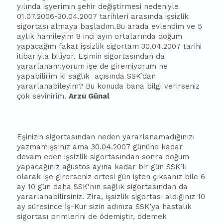
yılında işyerimin şehir değiştirmesi nedeniyle
01.07.2006-30.04.2007 tarihleri arasında işsizlik
sigortası almaya
ba
şladım.Bu arada evlendim ve 5
aylık hamileyim 8 inci ayın ortalarında doğum
yapacağım fakat işsizlik sigortam 30.04.2007 tarihi
iti
ba
rıyla bitiyor. Eşimin sigortasından da
yararlanamıyorum işe de giremiyorum ne
yapabilirim ki sağlık
açısında SSK’dan
yararlanabileyim? Bu konuda
ba
na bilgi verirseniz
çok sevinirim.
Arzu Günal
Eşinizin sigortasından neden yararlanamadığınızı
yazmamışsınız ama 30.04.2007 gününe kadar
devam eden işsizlik sigortasından sonra doğum
yapacağınız ağustos ayına kadar bir gün SSK’lı
olarak işe girerseniz ertesi gün işten çıksanız bile 6
ay 10 gün daha SSK’nın sağlık sigortasından da
yararlanabilirsiniz. Zira, işsizlik sigortası aldığınız 10
ay süresince İş-Kur sizin adınıza SSK’ya hastalık
sigortası primlerini de ödemiştir, ödemek