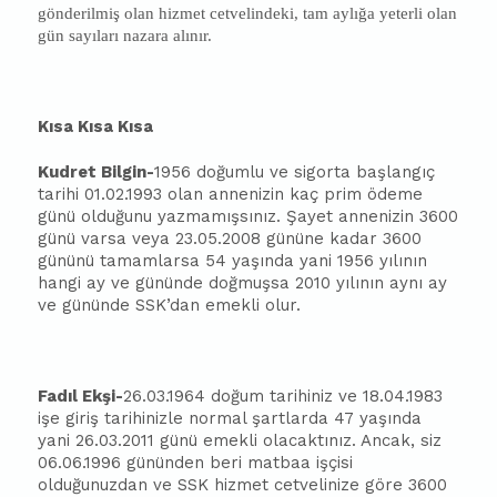
gönderilmiş olan hizmet cetvelindeki, tam aylığa yeterli olan
gün sayıları nazara alınır.
Kısa Kısa Kısa
Kudret Bilgin-
1956 doğumlu ve sigorta
ba
şlangıç
tarihi 01.02.1993 olan annenizin kaç prim ödeme
günü olduğunu yazmamışsınız. Şayet annenizin 3600
günü varsa veya 23.05.2008 gününe kadar 3600
gününü tamamlarsa 54 yaşında yani 1956 yılının
hangi ay ve gününde doğmuşsa 2010 yılının aynı ay
ve gününde SSK’dan emekli olur.
Fadıl Ekşi-
26.03.1964 doğum tarihiniz ve 18.04.1983
işe giriş tarihinizle normal şartlarda 47 yaşında
yani 26.03.2011 günü emekli olacaktınız. Ancak, siz
06.06.1996 gününden beri mat
ba
a işçisi
olduğunuzdan ve SSK hizmet cetvelinize göre 3600