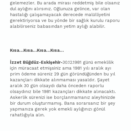
gelemezler. Bu arada mirası reddetmiş bile olsanız
dul aylığını alırsınız. Oğlunuza gelince, var olan
hastalığı çalışamayacak derecede malülliyetini
gerektiriyorsa ve bu yönde bir sağlık kurulu raporu
alabilirseniz
ba
ba
sından yetim aylığı alabilir.
Kısa…Kısa…Kısa…Kısa…
İzzet Büğdüz-Eskişehir-
30.12.1981 günü emeklilik
için müracaat etmişsiniz ama 1981 yılı aralık ayı
prim ödeme süreniz 29 gün göründüğünden bu yıl
kazançları dikkate alınmaması yasaldır. Şayet
aralık 30 gün olsaydı daha önceden raporlu
olsaydınız bile 1981 kazançları dikkate alınacaktı.
Askerlik sürenizi ise borçlanmamanız aleyhinizde
bir durum oluşturmamış. Bana sorarsanız bir şey
yapmanıza gerek yok emekli aylığınızı gönül
rahatlığıyla alın.