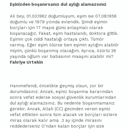
Eşinizden boşanırsanız dul aylığı alamazsınız
Ali bey, 01.03.1962 doğumluyum, eşim ise 07.08.1956
doğumlu ve 1979 yılında evlendik. Şimdi eşimin
borçları için 17 mayıs günü anlaşmalı olarak
boşanacağız. Fakat, eşim hastalandı, doktora gittik.
Eşimin çok ciddi hastalığı ortaya çıktı. Tümör
varmış. Eğer eşim ölürse ben eşimin aylığını alabilir
miyim, çünkü boşanmış olacağım. Ayrıca, özürlü 26
yaşında oğlum var
ba
ba
sının maaşını alabilir mi?
Fahriye Urtekin
Hanımefendi, öncelikle geçmiş olsun, zor bir
durumdasınız. Ancak, eşiniz boşanma kararından
sonra vefat ederse sosyal güvenlik kurumlarından
dul aylığı alamazsınız. Bu nedenle boşanmamanız
gerekir. Ancak, Allah (CC) gecinden versin eşiniz
vefat ettikten sonra tüm alacak ve borçları sizlere
miras olarak kalır ama
3 ay içinde mirasını
reddederseniz O’ndan kalan borçlar için size