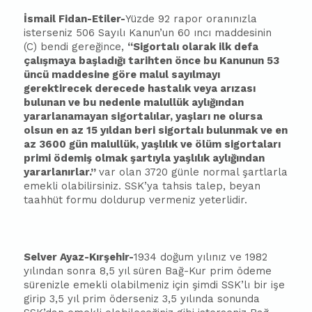
İsmail Fidan-Etiler-
Yüzde 92 rapor oranınızla
isterseniz 506 Sayılı Kanun’un 60 ıncı maddesinin
(C) bendi gereğince,
“Sigortalı olarak ilk defa
çalışmaya
ba
şladığı tarihten önce bu Kanunun 53
üncü maddesine göre malul sayılmayı
gerektirecek derecede hastalık veya arızası
bulunan ve bu nedenle malullük aylığından
yararlanamayan sigortalılar, yaşları ne olursa
olsun en az 15 yıldan beri sigortalı bulunmak ve en
az 3600 gün malullük, yaşlılık ve ölüm sigortaları
primi ödemiş olmak şartıyla yaşlılık aylığından
yararlanırlar.”
var olan 3720 günle normal şartlarla
emekli olabilirsiniz. SSK’ya tahsis talep, beyan
taahhüt formu doldurup vermeniz yeterlidir.
Selver Ayaz-Kırşehir-
1934 doğum yılınız ve 1982
yılından sonra 8,5 yıl süren Bağ-Kur prim ödeme
sürenizle emekli olabilmeniz için şimdi SSK’lı bir işe
girip 3,5 yıl prim öderseniz 3,5 yılında sonunda