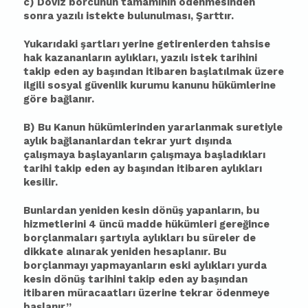
c) Döviz borcunun tamamının ödenmesinden
sonra yazılı istekte bulunulması, Şarttır.
Yukarıdaki şartları yerine getirenlerden tahsise
hak kazananların aylıkları, yazılı istek tarihini
takip eden ay
ba
şından iti
ba
ren
ba
şlatılmak üzere
ilgili sosyal güvenlik kurumu kanunu hükümlerine
göre
ba
ğlanır.
B) Bu Kanun hükümlerinden yararlanmak suretiyle
aylık
ba
ğlananlardan tekrar yurt dışında
çalışmaya
ba
şlayanların çalışmaya
ba
şladıkları
tarihi takip eden ay
ba
şından iti
ba
ren aylıkları
kesilir.
Bunlardan yeniden kesin dönüş yapanların, bu
hizmetlerini 4 üncü madde hükümleri gereğince
borçlanmaları şartıyla aylıkları bu süreler de
dikkate alınarak yeniden hesaplanır. Bu
borçlanmayı yapmayanların eski aylıkları yurda
kesin dönüş tarihini takip eden ay
ba
şından
iti
ba
ren müracaatları üzerine tekrar ödenmeye
ba
şlanır.”