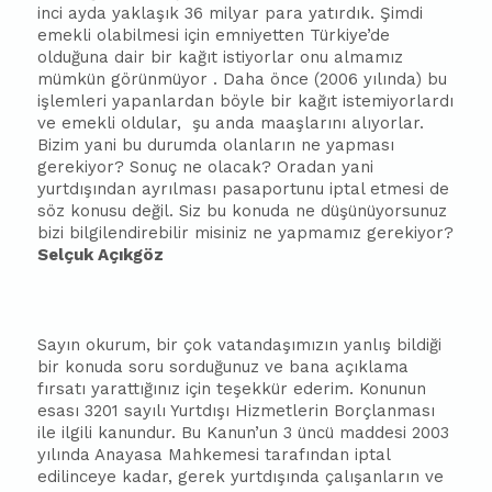
inci ayda yaklaşık 36 milyar para yatırdık. Şimdi
emekli olabilmesi için emniyetten Türkiye’de
olduğuna dair bir kağıt istiyorlar onu almamız
mümkün görünmüyor . Daha önce (2006 yılında) bu
işlemleri yapanlardan böyle bir kağıt istemiyorlardı
ve emekli oldular,
şu anda maaşlarını alıyorlar.
Bizim yani bu durumda olanların ne yapması
gerekiyor? Sonuç ne olacak? Oradan yani
yurtdışından ayrılması pasaportunu iptal etmesi de
söz konusu değil. Siz bu konuda ne düşünüyorsunuz
bizi bilgilendirebilir misiniz ne yapmamız gerekiyor?
Selçuk Açıkgöz
Sayın okurum, bir çok vatandaşımızın yanlış bildiği
bir konuda soru sorduğunuz ve
ba
na açıklama
fırsatı yarattığınız için teşekkür ederim. Konunun
esası 3201 sayılı Yurtdışı Hizmetlerin Borçlanması
ile ilgili kanundur. Bu Kanun’un 3 üncü maddesi 2003
yılında Anayasa Mahkemesi tarafından iptal
edilinceye kadar, gerek yurtdışında çalışanların ve