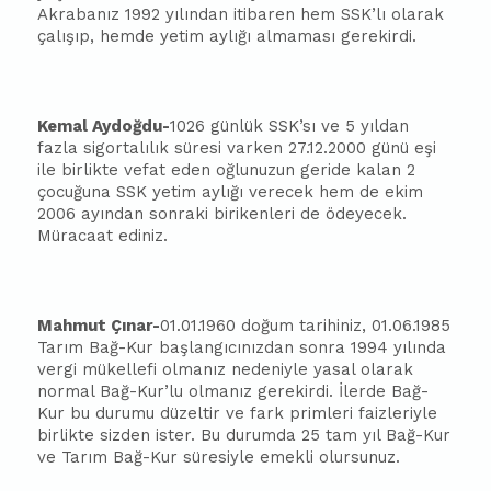
Akra
ba
nız 1992 yılından iti
ba
ren hem SSK’lı olarak
çalışıp, hemde yetim aylığı almaması gerekirdi.
Kemal Aydoğdu-
1026 günlük SSK’sı ve 5 yıldan
fazla sigortalılık süresi varken 27.12.2000 günü eşi
ile birlikte vefat eden oğlunuzun geride kalan 2
çocuğuna SSK yetim aylığı verecek hem de ekim
2006 ayından sonraki birikenleri de ödeyecek.
Müracaat ediniz.
Mahmut Çınar-
01.01.1960 doğum tarihiniz, 01.06.1985
Tarım Bağ-Kur
ba
şlangıcınızdan sonra 1994 yılında
vergi mükellefi olmanız nedeniyle yasal olarak
normal Bağ-Kur’lu olmanız gerekirdi. İlerde Bağ-
Kur bu durumu düzeltir ve fark primleri faizleriyle
birlikte sizden ister. Bu durumda 25 tam yıl Bağ-Kur
ve Tarım Bağ-Kur süresiyle emekli olursunuz.