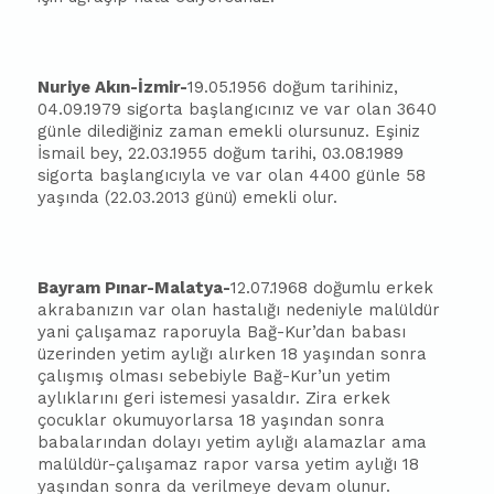
Nuriye Akın-İzmir-
19.05.1956 doğum tarihiniz,
04.09.1979 sigorta
ba
şlangıcınız ve var olan 3640
günle dilediğiniz zaman emekli olursunuz. Eşiniz
İsmail bey, 22.03.1955 doğum tarihi, 03.08.1989
sigorta
ba
şlangıcıyla ve var olan 4400 günle 58
yaşında (22.03.2013 günü) emekli olur.
Bayram Pınar-Malatya-
12.07.1968 doğumlu erkek
akra
ba
nızın var olan hastalığı nedeniyle malüldür
yani çalışamaz raporuyla Bağ-Kur’dan
ba
ba
sı
üzerinden yetim aylığı alırken 18 yaşından sonra
çalışmış olması sebebiyle Bağ-Kur’un yetim
aylıklarını geri istemesi yasaldır. Zira erkek
çocuklar okumuyorlarsa 18 yaşından sonra
ba
ba
larından dolayı yetim aylığı alamazlar ama
malüldür-çalışamaz rapor varsa yetim aylığı 18
yaşından sonra da verilmeye devam olunur.