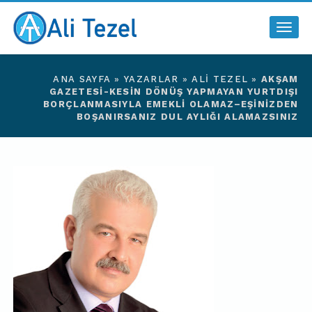
Togg
navig
ANA SAYFA
»
YAZARLAR
»
ALI TEZEL
»
AKŞAM
GAZETESI-KESIN DÖNÜŞ YAPMAYAN YURTDIŞI
BORÇLANMASIYLA EMEKLI OLAMAZ–EŞINIZDEN
BOŞANIRSANIZ DUL AYLIĞI ALAMAZSINIZ