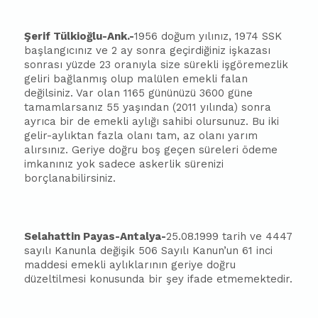
Şerif Tülkioğlu-Ank.-
1956 doğum yılınız, 1974 SSK
ba
şlangıcınız ve 2 ay sonra geçirdiğiniz işkazası
sonrası yüzde 23 oranıyla size sürekli işgöremezlik
geliri
ba
ğlanmış olup malülen emekli falan
değilsiniz. Var olan 1165 gününüzü 3600 güne
tamamlarsanız 55 yaşından (2011 yılında) sonra
ayrıca bir de emekli aylığı sahibi olursunuz. Bu iki
gelir-aylıktan fazla olanı tam, az olanı yarım
alırsınız. Geriye doğru boş geçen süreleri ödeme
imkanınız yok sadece askerlik sürenizi
borçlanabilirsiniz.
Selahattin Payas-Antalya-
25.08.1999 tarih ve 4447
sayılı Kanunla değişik 506 Sayılı Kanun’un 61 inci
maddesi emekli aylıklarının geriye doğru
düzeltilmesi konusunda bir şey ifade etmemektedir.