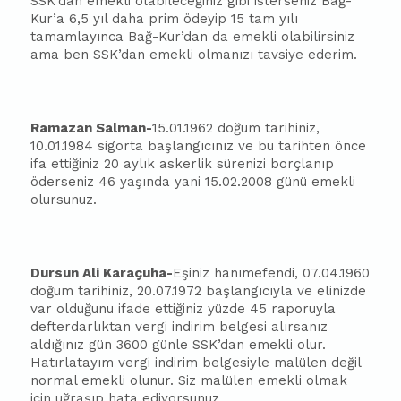
SSK’dan emekli olabileceğiniz gibi isterseniz Bağ-
Kur’a 6,5 yıl daha prim ödeyip 15 tam yılı
tamamlayınca Bağ-Kur’dan da emekli olabilirsiniz
ama ben SSK’dan emekli olmanızı tavsiye ederim.
Ramazan Salman-
15.01.1962 doğum tarihiniz,
10.01.1984 sigorta
ba
şlangıcınız ve bu tarihten önce
ifa ettiğiniz 20 aylık askerlik sürenizi borçlanıp
öderseniz 46 yaşında yani 15.02.2008 günü emekli
olursunuz.
Dursun Ali Karaçuha-
Eşiniz hanımefendi, 07.04.1960
doğum tarihiniz, 20.07.1972
ba
şlangıcıyla ve elinizde
var olduğunu ifade ettiğiniz yüzde 45 raporuyla
defterdarlıktan vergi indirim belgesi alırsanız
aldığınız gün 3600 günle SSK’dan emekli olur.
Hatırlatayım vergi indirim belgesiyle malülen değil
normal emekli olunur. Siz malülen emekli olmak
için uğraşıp hata ediyorsunuz.