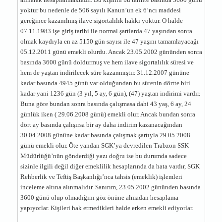
yoktur bu nedenle de 506 sayılı Kanun’un ek 6’ncı maddesi
gereğince kazanılmış ilave sigortalılık hakkı yoktur. O halde
07.11.1983 işe giriş tarihi ile normal şartlarda 47 yaşından sonra
olmak kaydıyla en az 5150 gün sayısı ile 47 yaşını tamamlayacağı
05.12.2011 günü emekli olurdu. Ancak 23.05.2002 gününden sonra
basında 3600 günü doldurmuş ve hem ilave sigortalılık süresi ve
hem de yaştan indirilecek süre kazanmıştır. 31.12.2007 gününe
kadar basında 4945 günü var olduğundan bu sürenin dörtte biri
kadar yani 1236 gün (3 yıl, 5 ay, 6 gün), (47) yaştan indirimi vardır.
Buna göre bundan sonra basında çalışmasa dahi 43 yaş, 6 ay, 24
günlük iken ( 29.06.2008 günü) emekli olur. Ancak bundan sonra
dört ay basında çalışırsa bir ay daha indirim kazanacağından
30.04.2008 gününe kadar basında çalışmak şartıyla 29.05.2008
günü emekli olur. Öte yandan SGK’ya devredilen Trabzon SSK
Müdürlüğü’nün gönderdiği yazı doğru ise bu durumda sadece
sizinle ilgili değil diğer emeklilik hesaplarında da hata vardır, SGK
Rehberlik ve Teftiş Başkanlığı’nca tahsis (emeklik) işlemleri
inceleme altına alınmalıdır. Sanırım, 23.05.2002 gününden basında
3600 günü olup olmadığını göz önüne almadan hesaplama
yapıyorlar. Kişileri hak etmedikleri halde erken emekli ediyorlar.