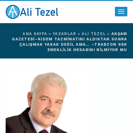
Togg
navig
ANA SAYFA
»
YAZARLAR
»
ALI TEZEL
»
AKŞAM
GAZETESI–KIDEM TAZMINATINI ALDIKTAN SONRA
ÇALIŞMAK YASAK DEĞIL AMA… –TRABZON SSK
EMEKLILIK HESABINI BILMIYOR MU