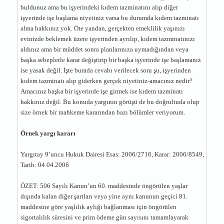
buldunuz ama bu işyerindeki kıdem tazminatını alıp diğer
işyerinde işe başlama niyetiniz varsa bu durumda kıdem tazminatı
alma hakkınız yok. Öte yandan, gerçekten emeklilik yaşınızı
evinizde beklemek üzere işyerinden ayrılıp, kıdem tazminatınızı
aldınız ama bir müddet sonra planlarınıza uymadığından veya
başka sebeplerle karar değiştirip bir başka işyerinde işe başlamanız
ise yasak değil. İşte burada cevabı verilecek soru şu, işyerinden
kıdem tazminatı alıp giderken gerçek niyetiniz-amacınız nedir?
Amacınız başka bir işyerinde işe girmek ise kıdem tazminatı
hakkınız değil. Bu konuda yargının görüşü de bu doğrultuda olup
size örnek bir mahkeme kararından bazı bölümler veriyorum.
Örnek yargı kararı
Yargıtay 9’uncu Hukuk Dairesi Esas: 2006/2716, Karar: 2006/8549,
Tarih: 04.04.2006
ÖZET: 506 Sayılı Kanun’un 60. maddesinde öngörülen yaşlar
dışında kalan diğer şartları veya yine aynı kanunun geçici 81.
maddesine göre yaşlılık aylığı bağlanması için öngörülen
sigortalılık süresini ve prim ödeme gün sayısını tamamlayarak