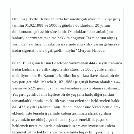
Özel bir şirkette 16 yıldan fazla bir süredir çalışıyorum. İlk işe giriş
tarihim 01.02.1988 ve 5000 iş gününü doldurdum, 20 yılımı
doldurmama çok az bir süre kaldı. Okuduklarımdan anladığım
kadarıyla tazminatımı alma hakkım doğuyor. Tazminatımı alıp iş
yerimden ayrılırsam başka bir işyerinde emeklilik yaşım gelinceye
kadar sigortalı olarak çalışabilir miyim? Meryem Hanedar
08.09.1999 günü Resmi Gazete’de yayımlanan 4447 sayılı Kanun’a
kadar kadınlar 20 yıllık sigortalılık süresi ve 5000 günle emekli
olabiliyorlardı. Bu Kanun’la birlikte bu şartlara ilave olarak bir de
yaş şartı getirildi. Mesela 01.02.1988 işe girişli bayan olarak siz 44
yaşını ve 5225 gününüzü tamamlamadan emekli olamayacaksınız.
Yaş şartı getirildi ama işçilere bir de yaş şartı hariç diğer şartları
tamamladıklarında emeklilik yaşlarını evlerinde beklemeleri hakkı
da 1475 sayılı İş Kanunu’nun 15’inci maddesine 5’inci bent olarak
eklendi. İşte burada işyerinde kıdem tazminatı alarak ayrılma
niyetinizin ne olduğu çok önemli. Şayet, emeklilik yaşınızı
beklemek üzere evinizde dinlenmek üzere ayrılıyorsanız kıdem
tazminatı alma hakkınız var. Yok aslında başka bir işyerinde iş