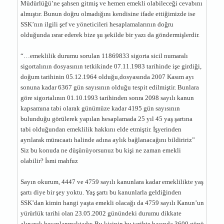
Müdürlüğü’ne şahsen gitmiş ve hemen emekli olabileceği cevabını
almıştır. Bunun doğru olmadığını kendisine ifade ettiğimizde ise
SSK’nın ilgili şef ve yöneticileri hesaplamalarının doğru
olduğunda ısrar ederek bize şu şekilde bir yazı da göndermişlerdir.
“…emeklilik durumu sorulan 11869833 sigorta sicil numaralı
sigortalının dosyasının tetkikinde 07.11.1983 tarihinde işe girdiği,
doğum tarihinin 05.12.1964 olduğu,dosyasında 2007 Kasım ayı
sonuna kadar 6367 gün sayısının olduğu tespit edilmiştir. Bunlara
göre sigortalının 01.10.1993 tarihinden sonra 2098 sayılı kanun
kapsamına tabi olarak günümüze kadar 4195 gün sayısının
bulunduğu görülerek yapılan hesaplamada 25 yıl 45 yaş şartına
tabi olduğundan emeklilik hakkını elde etmiştir. İşyerinden
ayrılarak müracaatı halinde adına aylık bağlanacağını bildiririz”
Siz bu konuda ne düşünüyorsunuz bu kişi ne zaman emekli
olabilir? İsmi mahfuz
Sayın okurum, 4447 ve 4759 sayılı kanunlara kadar emeklilikte yaş
şartı diye bir şey yoktu. Yaş şartı bu kanunlarla geldiğinden
SSK’dan kimin hangi yaşta emekli olacağı da 4759 sayılı Kanun’un
yürürlük tarihi olan 23.05.2002 günündeki durumu dikkate
alınarak hesaplanmaktadır. Bu kişinin bu tarihte basında 3600 günü