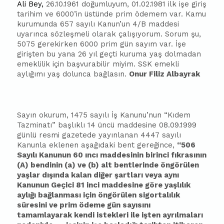
Ali Bey,
26.10.1961 doğumluyum, 01.02.1981 ilk işe giriş
tarihim ve 6000’in üstünde prim ödemem var. Kamu
kurumunda 657 sayılı Kanun’un 4/B maddesi
uyarınca sözleşmeli olarak çalışıyorum. Sorum şu,
5075 gerekirken 6000 prim gün sayım var. İşe
girişten bu yana 26 yıl geçti kuruma yaş dolmadan
emeklilik için
ba
şvurabilir miyim. SSK emekli
aylığımı yaş dolunca
ba
ğlasın.
Onur Filiz Al
ba
yrak
Sayın okurum, 1475 sayılı İş Kanunu’nun “Kıdem
Tazminatı”
ba
şlıklı 14 üncü maddesine 08.09.1999
günlü resmi gazetede yayınlanan 4447 sayılı
Kanunla eklenen aşağıdaki bent gereğince,
“506
Sayılı Kanunun 60 ıncı maddesinin birinci fıkrasının
(A) bendinin (a) ve (b) alt bentlerinde öngörülen
yaşlar dışında kalan diğer şartları veya aynı
Kanunun Geçici 81 inci maddesine göre yaşlılık
aylığı
ba
ğlanması için öngörülen sigortalılık
süresini ve prim ödeme gün sayısını
tamamlayarak kendi istekleri ile işten ayrılmaları