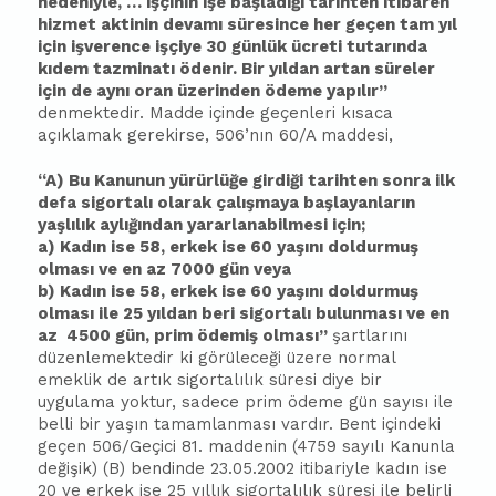
nedeniyle, … işçinin işe
ba
şladığı tarihten iti
ba
ren
hizmet aktinin devamı süresince her geçen tam yıl
için işverence işçiye 30 günlük ücreti tutarında
kıdem tazminatı ödenir. Bir yıldan artan süreler
için de aynı oran üzerinden ödeme yapılır”
denmektedir. Madde içinde geçenleri kısaca
açıklamak gerekirse, 506’nın 60/A maddesi,
“A) Bu Kanunun yürürlüğe girdiği tarihten sonra ilk
defa sigortalı olarak çalışmaya
ba
şlayanların
yaşlılık aylığından yararlanabilmesi için;
a) Kadın ise 58, erkek ise 60 yaşını doldurmuş
olması ve en az 7000 gün veya
b) Kadın ise 58, erkek ise 60 yaşını doldurmuş
olması ile 25 yıldan beri sigortalı bulunması ve en
az
4500 gün, prim ödemiş olması”
şartlarını
düzenlemektedir ki görüleceği üzere normal
emeklik de artık sigortalılık süresi diye bir
uygulama yoktur, sadece prim ödeme gün sayısı ile
belli bir yaşın tamamlanması vardır. Bent içindeki
geçen 506/Geçici 81. maddenin (4759 sayılı Kanunla
değişik) (B) bendinde 23.05.2002 iti
ba
riyle kadın ise
20 ve erkek ise 25 yıllık sigortalılık süresi ile belirli