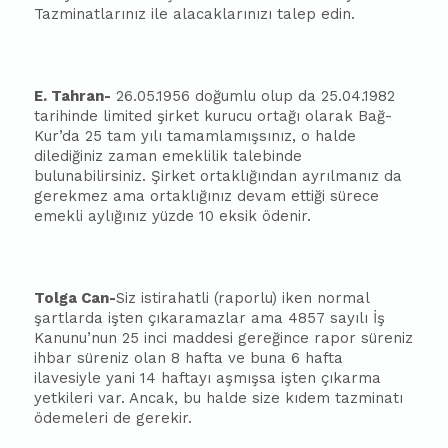
Tazminatlarınız ile alacaklarınızı talep edin.
E. Tahran-
26.05.1956 doğumlu olup da 25.04.1982
tarihinde limited şirket kurucu ortağı olarak Bağ-
Kur’da 25 tam yılı tamamlamışsınız, o halde
dilediğiniz zaman emeklilik talebinde
bulunabilirsiniz. Şirket ortaklığından ayrılmanız da
gerekmez ama ortaklığınız devam ettiği sürece
emekli aylığınız yüzde 10 eksik ödenir.
Tolga Can-
Siz istirahatli (raporlu) iken normal
şartlarda işten çıkaramazlar ama 4857 sayılı İş
Kanunu’nun 25 inci maddesi gereğince rapor süreniz
ih
ba
r süreniz olan 8 hafta ve buna 6 hafta
ilavesiyle yani 14 haftayı aşmışsa işten çıkarma
yetkileri var. Ancak, bu halde size kıdem tazminatı
ödemeleri de gerekir.