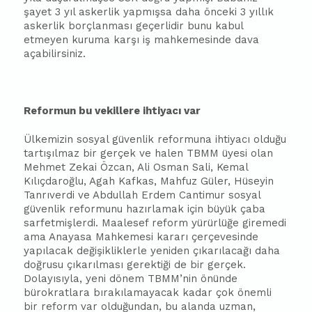
şayet 3 yıl askerlik yapmışsa daha önceki 3 yıllık
askerlik borçlanması geçerlidir bunu kabul
etmeyen kuruma karşı iş mahkemesinde dava
açabilirsiniz.
Reformun bu vekillere ihtiyacı var
Ülkemizin sosyal güvenlik reformuna ihtiyacı olduğu
tartışılmaz bir gerçek ve halen TBMM üyesi olan
Mehmet Zekai Öz
can
, Ali Osman Sali, Kemal
Kılıçdaroğlu, Agah Kafkas, Mahfuz Güler, Hüseyin
Tanrıverdi ve Abdullah Erdem Cantimur sosyal
güvenlik reformunu hazırlamak için büyük ça
ba
sarfetmişlerdi. Maalesef reform yürürlüğe giremedi
ama Anayasa Mahkemesi kararı çerçevesinde
yapılacak değişikliklerle yeniden çıkarılacağı daha
doğrusu çıkarılması gerektiği de bir gerçek.
Dolayısıyla, yeni dönem TBMM’nin önünde
bürokratlara bırakılamayacak kadar çok önemli
bir reform var olduğundan, bu alanda uzman,