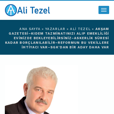
Togg
navig
ANA SAYFA
»
YAZARLAR
»
ALI TEZEL
»
AKŞAM
GAZETESI–KIDEM TAZMINATINIZI ALIP EMEKLILIĞI
EVINIZDE BEKLEYEBILIRSINIZ–ASKERLIK SÜRESI
KADAR BORÇLANILABILIR–REFORMUN BU VEKILLERE
IHTIYACI VAR–SGK’DAN BIR ADAY DAHA VAR