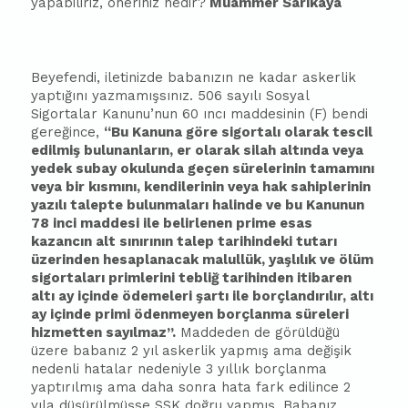
yapabiliriz, öneriniz nedir?
Muammer Sarıkaya
Beyefendi, iletinizde
ba
ba
nızın ne kadar askerlik
yaptığını yazmamışsınız. 506 sayılı Sosyal
Sigortalar Kanunu’nun 60 ıncı maddesinin (F) bendi
gereğince,
“Bu Kanuna göre sigortalı olarak tescil
edilmiş bulunanların, er olarak silah altında veya
yedek su
ba
y okulunda geçen sürelerinin tamamını
veya bir kısmını, kendilerinin veya hak sahiplerinin
yazılı talepte bulunmaları halinde ve bu Kanunun
78 inci maddesi ile belirlenen prime esas
kazancın alt sınırının talep tarihindeki tutarı
üzerinden hesaplanacak malullük, yaşlılık ve ölüm
sigortaları primlerini tebliğ tarihinden iti
ba
ren
altı ay içinde ödemeleri şartı ile borçlandırılır, altı
ay içinde primi ödenmeyen borçlanma süreleri
hizmetten sayılmaz”.
Maddeden de görüldüğü
üzere
ba
ba
nız 2 yıl askerlik yapmış ama değişik
nedenli hatalar nedeniyle 3 yıllık borçlanma
yaptırılmış ama daha sonra hata fark edilince 2
yıla düşürülmüşse SSK doğru yapmış. Ba
ba
nız