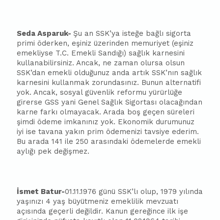
Seda Asparuk-
Şu an SSK’ya isteğe
ba
ğlı sigorta
primi öderken, eşiniz üzerinden memuriyet (eşiniz
emekliyse T.C. Emekli Sandığı) sağlık karnesini
kullanabilirsiniz. Ancak, ne zaman olursa olsun
SSK’dan emekli olduğunuz anda artık SSK’nın sağlık
karnesini kullanmak zorundasınız. Bunun alternatifi
yok. Ancak, sosyal güvenlik reformu yürürlüğe
girerse GSS yani Genel Sağlık Sigortası olacağından
karne farkı olmayacak. Arada boş geçen süreleri
şimdi ödeme imkanınız yok. Ekonomik durumunuz
iyi ise tavana yakın prim ödemenizi tavsiye ederim.
Bu arada 141 ile 250 arasındaki ödemelerde emekli
aylığı pek değişmez.
İsmet Batur-
01.11.1976 günü SSK’lı olup, 1979 yılında
yaşınızı 4 yaş büyütmeniz emeklilik mevzuatı
açısında geçerli değildir. Kanun gereğince ilk işe