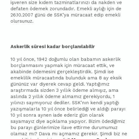
işveren size kıdem tazminatlarınızı da nakden ve
defaten ödemek zorundadır. Emekli aylığı için de
26.10.2007 günü de SSK’ya müracaat edip emekli
olursunuz.
Askerlik süresi kadar borçlanılabilir
10 yıl önce, 1942 doğumlu olan
ba
ba
mın askerlik
borçlanmasını yapmak için müracaat ettik, ve
akabinde ödemesini gerçekleştirdik. Şimdi ise
emeklilik müracaatında bulunduk ama 8 ay eksik
gününüz var diyerek cevap geldi. Yaptığımız
araştırmada sizden 3 yıllık ödeme almışız, ama
aslında 2 yıllık ödeme almamız gerekiyordu, 1
yılınızı saymıyoruz dediler. SSK’nın kendi yaptığı
yazışmalarla 10 yıl önce belirlediği ve aldığı parayı
10 yıl sonra aynen iade ederiz gün olarak
sayamayız diye açıklama yapıyor. Bizim ödediğimiz
bu parayı günlerimize ilave ettirme durumumuz
olamaz mı? Dava mı açmamız gerekir. Şimdi biz ne