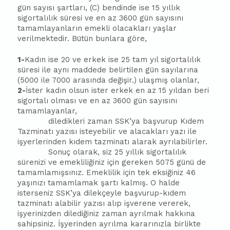
gün sayısı şartları, (C) bendinde ise 15 yıllık
sigortalılık süresi ve en az 3600 gün sayısını
tamamlayanların emekli olacakları yaşlar
verilmektedir. Bütün bunlara göre,
1-
Kadın ise 20 ve erkek ise 25 tam yıl sigortalılık
süresi ile aynı maddede belirtilen gün sayılarına
(5000 ile 7000 arasında değişir.) ulaşmış olanlar,
2-
İster kadın olsun ister erkek en az 15 yıldan beri
sigortalı olması ve en az 3600 gün sayısını
tamamlayanlar,
diledikleri zaman SSK’ya
ba
şvurup Kıdem
Tazminatı yazısı isteyebilir ve alacakları yazı ile
işyerlerinden kıdem tazminatı alarak ayrılabilirler.
Sonuç olarak, siz 25 yıllık sigortalılık
sürenizi ve emekliliğiniz için gereken 5075 günü de
tamamlamışsınız. Emeklilik için tek eksiğiniz 46
yaşınızı tamamlamak şartı kalmış. O halde
isterseniz SSK’ya dilekçeyle
ba
şvurup-kıdem
tazminatı alabilir yazısı alıp işverene vererek,
işyerinizden dilediğiniz zaman ayrılmak hakkına
sahipsiniz. İşyerinden ayrılma kararınızla birlikte