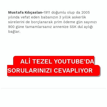
Mustafa Kılıçaslan-
1911 doğumlu olup da 2005
yılında vefat eden
ba
ba
nızın 3 yıllık askerlik
sürelerini de borçlanarak prim ödeme gün sayınızı
900 güne tamamlarsanız annenize SSK dul aylığı
ba
ğlar.
ALİ TEZEL YOUTUBE'DA
SORULARINIZI CEVAPLIYOR