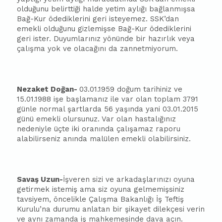
olduğunu belirttiği halde yetim aylığı
ba
ğlanmışsa
Bağ-Kur ödediklerini geri isteyemez. SSK’dan
emekli olduğunu gizlemişse Bağ-Kur ödediklerini
geri ister. Duyumlarınız yönünde bir hazırlık veya
çalışma yok ve olacağını da zannetmiyorum.
Nezaket Doğan-
03.01.1959 doğum tarihiniz ve
15.01.1988 işe
ba
şlamanız ile var olan toplam 3791
günle normal şartlarda 56 yaşında yani 03.01.2015
günü emekli olursunuz. Var olan hastalığınız
nedeniyle üçte iki oranında çalışamaz raporu
alabilirseniz anında malülen emekli olabilirsiniz.
Savaş Uzun-
İşveren sizi ve arkadaşlarınızı oyuna
getirmek istemiş ama siz oyuna gelmemişsiniz
tavsiyem, öncelikle Çalışma Bakanlığı İş Teftiş
Kurulu’na durumu anlatan bir şikayet dilekçesi verin
ve aynı zamanda iş mahkemesinde dava açın.