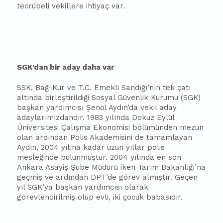
tecrübeli vekillere ihtiyaç var.
SGK’dan bir aday daha var
SSK, Bağ-Kur ve T.C. Emekli Sandığı’nın tek çatı
altında birleştirildiği Sosyal Güvenlik Kurumu (SGK)
ba
şkan yardımcısı Şenol Aydın’da vekil aday
adaylarımızdandır. 1983 yılında Dokuz Eylül
Üniversitesi Çalışma Ekonomisi bölümünden mezun
olan ardından Polis Akademisini de tamamlayan
Aydın, 2004 yılına kadar uzun yıllar polis
mesleğinde bulunmuştur. 2004 yılında en son
Ankara Asayiş Şube Müdürü iken Tarım Bakanlığı’na
geçmiş ve ardından DPT’de görev almıştır. Geçen
yıl SGK’ya
ba
şkan yardımcısı olarak
görevlendirilmiş olup evli, iki çocuk
ba
ba
sıdır.