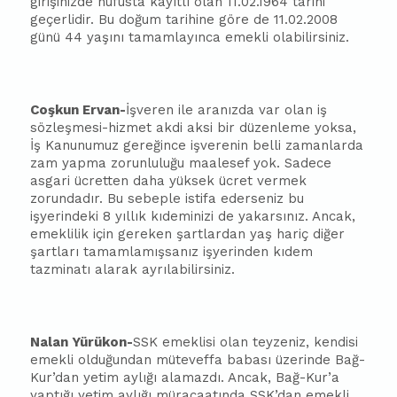
girişinizde nüfusta kayıtlı olan 11.02.1964 tarihi
geçerlidir. Bu doğum tarihine göre de 11.02.2008
günü 44 yaşını tamamlayınca emekli olabilirsiniz.
Coşkun Ervan-
İşveren ile aranızda var olan iş
sözleşmesi-hizmet akdi aksi bir düzenleme yoksa,
İş Kanunumuz gereğince işverenin belli zamanlarda
zam yapma zorunluluğu maalesef yok. Sadece
asgari ücretten daha yüksek ücret vermek
zorundadır. Bu sebeple istifa ederseniz bu
işyerindeki 8 yıllık kıd
emin
izi de yakarsınız. Ancak,
emeklilik için gereken şartlardan yaş hariç diğer
şartları tamamlamışsanız işyerinden kıdem
tazminatı alarak ayrılabilirsiniz.
Nalan Yürükon-
SSK emeklisi olan teyzeniz, kendisi
emekli olduğundan müteveffa
ba
ba
sı üzerinde Bağ-
Kur’dan yetim aylığı alamazdı. Ancak, Bağ-Kur’a
yaptığı yetim aylığı müracaatında SSK’dan emekli