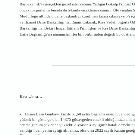
Başbakanlık’ta gerçekten güzel işler yapmış Yadigar Gökalp Primsiz 
önceki başarılarını burada da tekrarlayacaklarına eminin. Öte yandan
Müdürlüğü altında 8 daire başkanlığı kurulması kararı çıkmış ve 5’i i
ve Hizmet Daire Başkanlığı’na, Ramis Çakmak, Kısa Vadeli Sigorta Öde
Başkanlığı’na, Bekir Hançer İhtilaflı Prim İşleri ve İcra Daire Başka
Daire Başkanlığı’na atanmışlar. Her biri birbirinden değerli bu dostları
Kısa…kısa…
Hasan Basri Günbay- Yüzde 51,60 aylık bağlama oranım var dediğin
yüksek bir gösterge olan 14375 göstergeden emekli olduğunuzu anları
ödeme günüm çok daha yüksekti diyorsanız aylığınız hatalı demektir. 
Sandığı’ndan yetim aylığı alınamaz, olsa olsa 2022 sayılı Kanun gereğinc