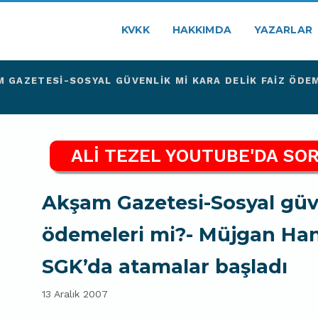
KVKK
HAKKIMDA
YAZARLAR
 GAZETESI-SOSYAL GÜVENLIK MI KARA DELIK FAIZ ÖDEM
ALİ TEZEL YOUTUBE'DA SOR
Akşam Gazetesi-Sosyal güve
ödemeleri mi?- Müjgan Hanı
SGK’da atamalar başladı
13 Aralık 2007