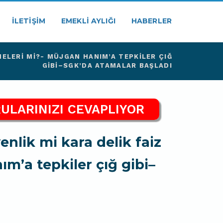
İLETIŞIM
EMEKLI AYLIĞI
HABERLER
ELERI MI?- MÜJGAN HANIM’A TEPKILER ÇIĞ
GIBI–SGK’DA ATAMALAR BAŞLADI
ULARINIZI CEVAPLIYOR
nlik mi kara delik faiz
m’a tepkiler çığ gibi–