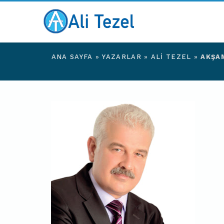
ANA SAYFA
»
YAZARLAR
»
ALI TEZEL
»
AKŞAM