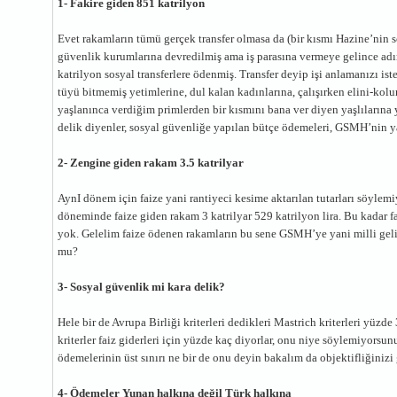
1- Fakire giden 851 katrilyon
Evet rakamların tümü gerçek transfer olmasa da (bir kısmı Hazine’nin 
güvenlik kurumlarına devredilmiş ama iş parasına vermeye gelince ad
katrilyon sosyal transferlere ödenmiş. Transfer deyip işi anlamanızı i
tüyü bitmemiş yetimlerine, dul kalan kadınlarına, çalışırken elini-ko
yaşlanınca verdiğim primlerden bir kısmını bana ver diyen yaşlılarına 
delik diyenler, sosyal güvenliğe yapılan bütçe ödemeleri, GSMH’nin ya
2- Zengine giden rakam 3.5 katrilyar
AynI dönem için faize yani rantiyeci kesime aktarılan tutarları söyl
döneminde faize giden rakam 3 katrilyar 529 katrilyon lira. Bu kadar f
yok. Gelelim faize ödenen rakamların bu sene GSMH’ye yani milli gel
mu?
3- Sosyal güvenlik mi kara delik?
Hele bir de Avrupa Birliği kriterleri dedikleri Mastrich kriterleri yüz
kriterler faiz giderleri için yüzde kaç diyorlar, onu niye söylemiyorsu
ödemelerinin üst sınırı ne bir de onu deyin bakalım da objektifliğinizi
4- Ödemeler Yunan halkına değil Türk halkına