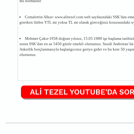
Bu normaldir.
Cemalettin Alkur- www.alitezel.com web sayfasındaki SSK’dan emek
girerken lütfen YTL mi yoksa TL mi olarak gireceğiniz konusundaki uya
Mehmet Çakır-1958 doğum yılınız, 15.05.1989 işe başlama tarihin
sonra SSK’dan en az 5450 günle emekli olursunuz. Suudi Arabistan’da ge
Askerlik borçlanmasıyla başlangıcınız geriye gider ve bu kere 50 ya
olursunuz.
ALİ TEZEL YOUTUBE'DA SOR