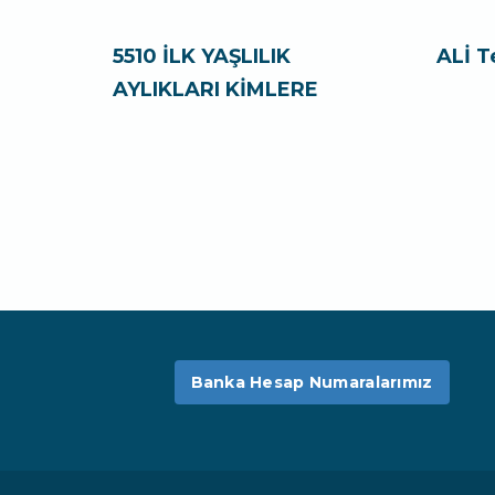
5510 İLK YAŞLILIK
ALİ T
AYLIKLARI KİMLERE
Banka Hesap Numaralarımız