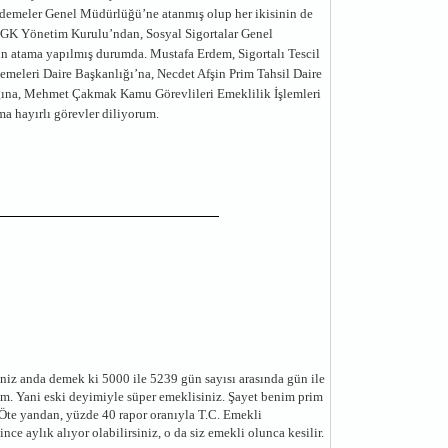
Ödemeler Genel Müdürlüğü’ne atanmış olup her ikisinin de
 SGK Yönetim Kurulu’ndan, Sosyal Sigortalar Genel
çin atama yapılmış durumda. Mustafa Erdem, Sigortalı Tescil
meleri Daire Başkanlığı’na, Necdet Afşin Prim Tahsil Daire
nlığına, Mehmet Çakmak Kamu Görevlileri Emeklilik İşlemleri
ma hayırlı görevler diliyorum.
iz anda demek ki 5000 ile 5239 gün sayısı arasında gün ile
m. Yani eski deyimiyle süper emeklisiniz. Şayet benim prim
Öte yandan, yüzde 40 rapor oranıyla T.C. Emekli
e aylık alıyor olabilirsiniz, o da siz emekli olunca kesilir.