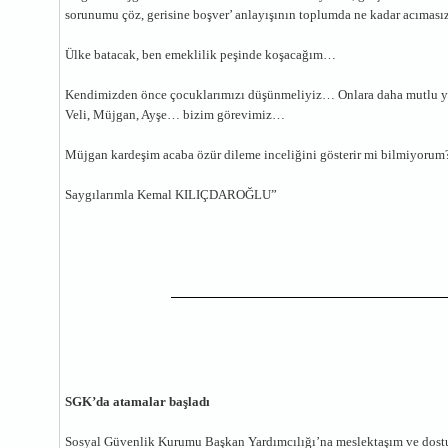
sorunumu çöz, gerisine boşver’ anlayışının toplumda ne kadar acıması
Ülke batacak, ben emeklilik peşinde koşacağım…
Kendimizden önce çocuklarımızı düşünmeliyiz… Onlara daha mutlu yaşa
Veli, Müjgan, Ayşe… bizim görevimiz…
Müjgan kardeşim acaba özür dileme inceliğini gösterir mi bilmiyorum
Saygılarımla Kemal KILIÇDAROĞLU”
SGK’da atamalar başladı
Sosyal Güvenlik Kurumu Başkan Yardımcılığı’na meslektaşım ve dos