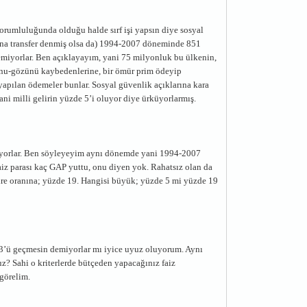
sorumluluğunda olduğu halde sırf işi yapsın diye sosyal
ına transfer denmiş olsa da) 1994-2007 döneminde 851
stemiyorlar. Ben açıklayayım, yani 75 milyonluk bu ülkenin,
lunu-gözünü kaybedenlerine, bir ömür prim ödeyip
yapılan ödemeler bunlar. Sosyal güvenlik açıklarına kara
ni milli gelirin yüzde 5’i oluyor diye ürküyorlarmış.
emiyorlar. Ben söyleyeyim aynı dönemde yani 1994-2007
aiz parası kaç GAP yuttu, onu diyen yok. Rahatsız olan da
ire oranına; yüzde 19. Hangisi büyük; yüzde 5 mi yüzde 19
de 3’ü geçmesin demiyorlar mı iyice uyuz oluyorum. Aynı
nuz? Sahi o kriterlerde bütçeden yapacağınız faiz
 görelim.