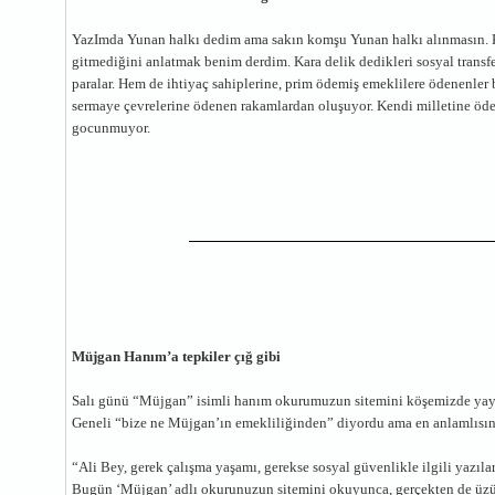
YazImda Yunan halkı dedim ama sakın komşu Yunan halkı alınmasın. K
gitmediğini anlatmak benim derdim. Kara delik dedikleri sosyal transf
paralar. Hem de ihtiyaç sahiplerine, prim ödemiş emeklilere ödenenler 
sermaye çevrelerine ödenen rakamlardan oluşuyor. Kendi milletine öde
gocunmuyor.
Müjgan Hanım’a tepkiler çığ gibi
Salı günü “Müjgan” isimli hanım okurumuzun sitemini köşemizde yayı
Geneli “bize ne Müjgan’ın emekliliğinden” diyordu ama en anlamlısın
“Ali Bey, gerek çalışma yaşamı, gerekse sosyal güvenlikle ilgili yazı
Bugün ‘Müjgan’ adlı okurunuzun sitemini okuyunca, gerçekten de üzül