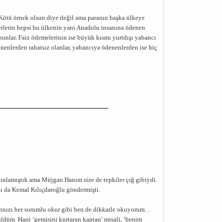
ötü örnek olsun diye değil ama paranın başka ülkeye
erlerin hepsi bu ülkenin yani Anadolu insanına ödenen
bunlar. Faiz ödemelerinin ise büyük kısmı yurtdışı yabancı
nenlerden rahatsız olanlar, yabancıya ödenenlerden ise hiç
nlamıştık ama Müjgan Hanım size de tepkiler çığ gibiydi.
ı da Kemal Kılıçdaroğlu göndermişti.
larınızı her sorumlu okur gibi ben de dikkatle okuyorum…
düm. Hani ‘gemisini kurtaran kaptan’ misali, ‘benim