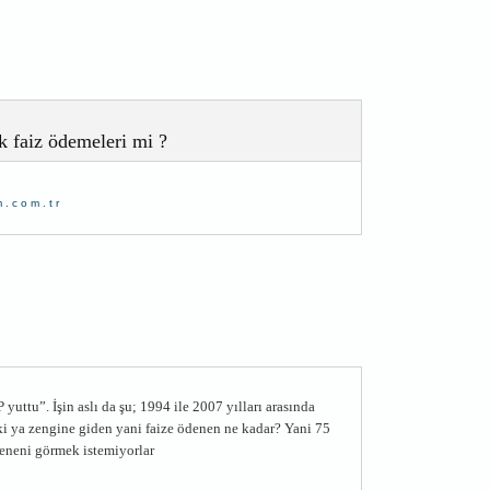
k faiz ödemeleri mi ?
m.com.tr
yuttu”. İşin aslı da şu; 1994 ile 2007 yılları arasında
eki ya zengine giden yani faize ödenen ne kadar? Yani 75
deneni görmek istemiyorlar