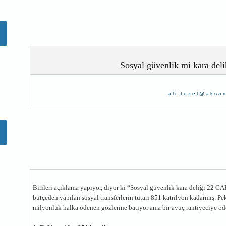
Sosyal güvenlik mi kara deli
ali.tezel@aksa
Birileri açıklama yapıyor, diyor ki “Sosyal güvenlik kara deliği 22 GAP 
bütçeden yapılan sosyal transferlerin tutarı 851 katrilyon kadarmış. P
milyonluk halka ödenen gözlerine batıyor ama bir avuç rantiyeciye ö