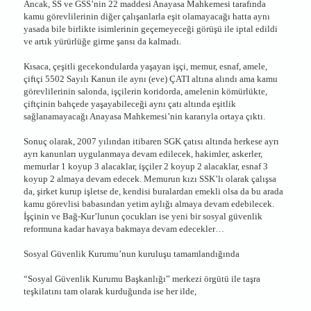
Ancak, SS ve GSS’nin 22 maddesi Anayasa Mahkemesi tarafında
kamu görevlilerinin diğer çalışanlarla eşit olamayacağı hatta aynı
yasada bile birlikte isimlerinin geçemeyeceği görüşü ile iptal edildi
ve artık yürürlüğe girme şansı da kalmadı.
Kısaca, çeşitli gecekondularda yaşayan işçi, memur, esnaf, amele,
çiftçi 5502 Sayılı Kanun ile aynı (eve) ÇATI altına alındı ama kamu
görevlilerinin salonda, işçilerin koridorda, amelenin kömürlükte,
çiftçinin bahçede yaşayabileceği aynı çatı altında eşitlik
sağlanamayacağı Anayasa Mahkemesi’nin kararıyla ortaya çıktı.
Sonuç olarak, 2007 yılından itibaren SGK çatısı altında herkese ayrı
ayrı kanunları uygulanmaya devam edilecek, hakimler, askerler,
memurlar 1 koyup 3 alacaklar, işçiler 2 koyup 2 alacaklar, esnaf 3
koyup 2 almaya devam edecek. Memurun kızı SSK’lı olarak çalışsa
da, şirket kurup işletse de, kendisi buralardan emekli olsa da bu arada
kamu görevlisi babasından yetim aylığı almaya devam edebilecek.
İşçinin ve Bağ-Kur’lunun çocukları ise yeni bir sosyal güvenlik
reformuna kadar havaya bakmaya devam edecekler…
Sosyal Güvenlik Kurumu’nun kuruluşu tamamlandığında
“Sosyal Güvenlik Kurumu Başkanlığı” merkezi örgütü ile taşra
teşkilatını tam olarak kurduğunda ise her ilde,