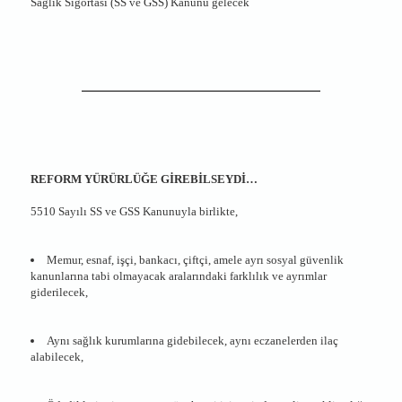
Sağlık Sigortası (SS ve GSS) Kanunu gelecek
REFORM YÜRÜRLÜĞE GİREBİLSEYDİ…
5510 Sayılı SS ve GSS Kanunuyla birlikte,
Memur, esnaf, işçi, bankacı, çiftçi, amele ayrı sosyal güvenlik
kanunlarına tabi olmayacak aralarındaki farklılık ve ayrımlar
giderilecek,
Aynı sağlık kurumlarına gidebilecek, aynı eczanelerden ilaç
alabilecek,