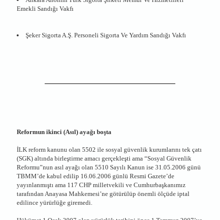
Emekli Sandığı Vakfı
Şeker Sigorta A.Ş. Personeli Sigorta Ve Yardım Sandığı Vakfı
Reformun ikinci (Asıl) ayağı boşta
İLK reform kanunu olan 5502 ile sosyal güvenlik kurumlarını tek çatı
(SGK) altında birleştirme amacı gerçekleşti ama “Sosyal Güvenlik
Reformu”nun asıl ayağı olan 5510 Sayılı Kanun ise 31.05.2006 günü
TBMM’de kabul edilip 16.06.2006 günlü Resmi Gazete’de
yayınlanmıştı ama 117 CHP milletvekili ve Cumhurbaşkanımız
tarafından Anayasa Mahkemesi’ne götürülüp önemli ölçüde iptal
edilince yürürlüğe giremedi.