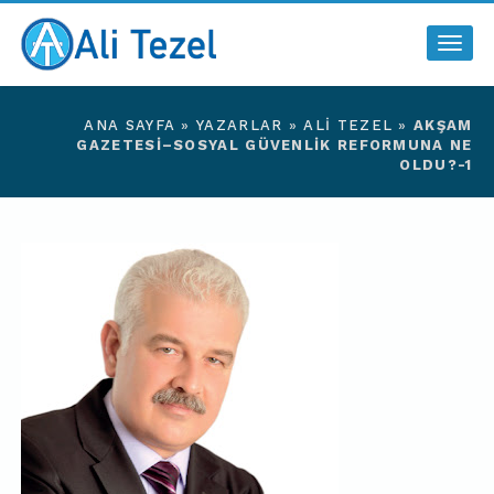
Togg
navig
ANA SAYFA
»
YAZARLAR
»
ALI TEZEL
»
AKŞAM
GAZETESI–SOSYAL GÜVENLIK REFORMUNA NE
OLDU?-1