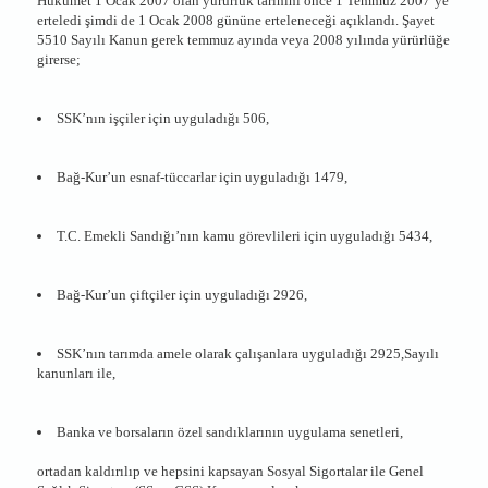
Hükümet 1 Ocak 2007 olan yürürlük tarihini önce 1 Temmuz 2007’ye
erteledi şimdi de 1 Ocak 2008 gününe erteleneceği açıklandı. Şayet
5510 Sayılı Kanun gerek temmuz ayında veya 2008 yılında yürürlüğe
girerse;
SSK’nın işçiler için uyguladığı 506,
Bağ-Kur’un esnaf-tüccarlar için uyguladığı 1479,
T.C. Emekli Sandığı’nın kamu görevlileri için uyguladığı 5434,
Bağ-Kur’un çiftçiler için uyguladığı 2926,
SSK’nın tarımda amele olarak çalışanlara uyguladığı 2925,Sayılı
kanunları ile,
Banka ve borsaların özel sandıklarının uygulama senetleri,
ortadan kaldırılıp ve hepsini kapsayan Sosyal Sigortalar ile Genel