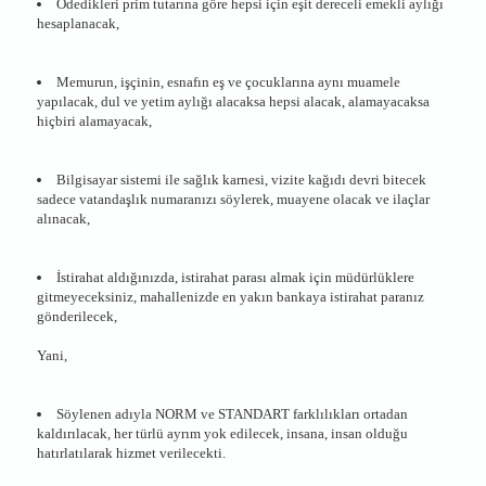
Ödedikleri prim tutarına göre hepsi için eşit dereceli emekli aylığı
hesaplanacak,
Memurun, işçinin, esnafın eş ve çocuklarına aynı muamele
yapılacak, dul ve yetim aylığı alacaksa hepsi alacak, alamayacaksa
hiçbiri alamayacak,
Bilgisayar sistemi ile sağlık karnesi, vizite kağıdı devri bitecek
sadece vatandaşlık numaranızı söylerek, muayene olacak ve ilaçlar
alınacak,
İstirahat aldığınızda, istirahat parası almak için müdürlüklere
gitmeyeceksiniz, mahallenizde en yakın bankaya istirahat paranız
gönderilecek,
Yani,
Söylenen adıyla NORM ve STANDART farklılıkları ortadan
kaldırılacak, her türlü ayrım yok edilecek, insana, insan olduğu
hatırlatılarak hizmet verilecekti.