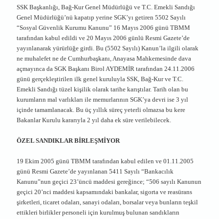
SSK Başkanlığı, Bağ-Kur Genel Müdürlüğü ve T.C. Emekli Sandığı
Genel Müdürlüğü’nü kapatıp yerine SGK’yı getiren 5502 Sayılı
“Sosyal Güvenlik Kurumu Kanunu” 16 Mayıs 2006 günü TBMM
tarafından kabul edildi ve 20 Mayıs 2006 günlü Resmi Gazete’de
yayınlanarak yürürlüğe girdi. Bu (5502 Sayılı) Kanun’la ilgili olarak
ne muhalefet ne de Cumhurbaşkanı, Anayasa Mahkemesinde dava
açmayınca da SGK Başkanı Birol AYDEMİR tarafından 24.11.2006
günü gerçekleştirilen ilk genel kuruluyla SSK, Bağ-Kur ve T.C.
Emekli Sandığı tüzel kişilik olarak tarihe karıştılar. Tarih olan bu
kurumların mal varlıkları ile memurlarının SGK’ya devri ise 3 yıl
içinde tamamlanacak. Bu üç yıllık süreç yeterli olmazsa bu kere
Bakanlar Kurulu kararıyla 2 yıl daha ek süre verilebilecek.
ÖZEL SANDIKLAR BİRLEŞMİYOR
19 Ekim 2005 günü TBMM tarafından kabul edilen ve 01.11.2005
günü Resmi Gazete’de yayınlanan 5411 Sayılı “Bankacılık
Kanunu”nun geçici 23’üncü maddesi gereğince; “506 sayılı Kanunun
geçici 20’nci maddesi kapsamındaki bankalar, sigorta ve reasürans
şirketleri, ticaret odaları, sanayi odaları, borsalar veya bunların teşkil
ettikleri birlikler personeli için kurulmuş bulunan sandıkların