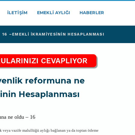
İLETIŞIM
EMEKLI AYLIĞI
HABERLER
16 –EMEKLI İKRAMIYESININ HESAPLANMASI
ULARINIZI CEVAPLIYOR
venlik reformuna ne
sinin Hesaplanması
una ne oldu – 16
ük veya vazife malullüğü aylığı bağlanan ya da toptan ödeme