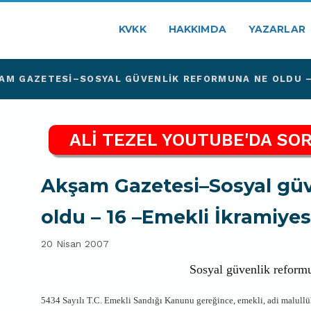
KVKK
HAKKIMDA
YAZARLAR
AM GAZETESI–SOSYAL GÜVENLIK REFORMUNA NE OLDU – 
ALİ TEZEL YOUTUBE'DA SOR
Akşam Gazetesi–Sosyal gü
oldu – 16 –Emekli İkramiye
20 Nisan 2007
Sosyal güvenlik reform
5434 Sayılı T.C. Emekli Sandığı Kanunu gereğince, emekli, adi malull