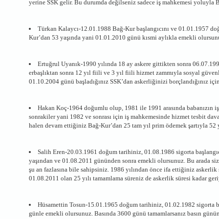
yerine SSK gelir. Bu durumda değilseniz sadece iş mahkemesi yoluyla B
Türkan Kalaycı-12.01.1988 Bağ-Kur başlangıcını ve 01.01.1957 doğu
Kur’dan 53 yaşında yani 01.01.2010 günü kısmi aylıkla emekli olursun
Ertuğrul Uyanık-1990 yılında 18 ay askere gittikten sonra 06.07.1
erbaşlıktan sonra 12 yıl fiili ve 3 yıl fiili hizmet zammıyla sosyal gü
01.10.2004 günü başladığınız SSK’dan askerliğinizi borçlandığınız içi
Hakan Koç-1964 doğumlu olup, 1981 ile 1991 arasında babanızın işye
sonrakiler yani 1982 ve sonrası için iş mahkemesinde hizmet tesbit dav
halen devam ettiğiniz Bağ-Kur’dan 25 tam yıl prim ödemek şartıyla 52 
Salih Eren-20.03.1961 doğum tarihiniz, 01.08.1986 sigorta başlang
yaşından ve 01.08.2011 gününden sonra emekli olursunuz. Bu arada size
şu an fazlasına bile sahipsiniz. 1986 yılından önce ifa ettiğiniz askerlik
01.08.2011 olan 25 yılı tamamlama süreniz de askerlik süresi kadar geriy
Hüsamettin Tosun-15.01.1965 doğum tarihiniz, 01.02.1982 sigorta ba
günle emekli olursunuz. Basında 3600 günü tamamlarsanız basın gününü