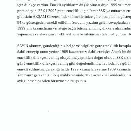
için dilekçe verdim. Emekli aylıklarım düşük olması diye 1999 yılı mart 
prim ödeyip, 22.01.2007 günü emeklilik için İzmir SSK’ya müracaat ett
gibi sizin AKŞAM Gazetesi’ndeki örneklerinize göre hesapladım göster
9475 göstergeden emekli edildim. Sordum, yazdım gelen cevaplardan ve
1999 yılı kazançlarım ve isteğe bağlı ödemelerim hiç dikkate alınmada
yapmanızı ve alacağım emekli aylığını belirlemenizi talep ediyorum. Hü
SAYIN okurum, gönderdiğiniz belge ve bilgilere göre emeklilik hesapla
dahil etmeyip onun yerine 1989 kazancınızı dahil etmişler. Ancak bu 
emeklilik dilekçesi vermiş olsaydınız yaptıkları doğru olurdu. SSK sizi
günü emeklilik dilekçesi vermiş gibi değerlendirmiş. Tablodan da görü
emekli edilmeniz gerektiği halde 1999 kazançları yerine 1989 kazançlar
Yapmanız gereken gidip iş mahkemesinde dava açmaktır. Gönderdiğiniz 
aylığı hesabını bilen bir uzman olmuşsunuz.