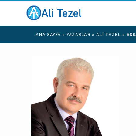
ANA SAYFA
»
YAZARLAR
»
ALI TEZEL
»
AKŞ