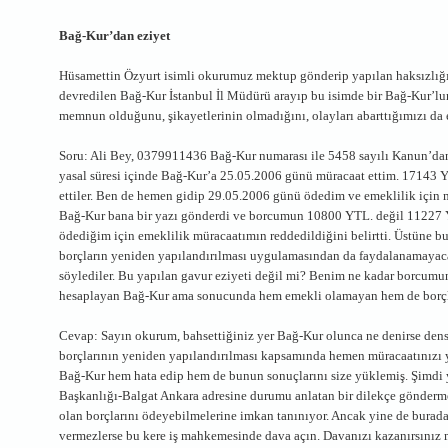
Bağ-Kur’dan eziyet
Hüsamettin Özyurt isimli okurumuz mektup gönderip yapılan haksızlığı
devredilen Bağ-Kur İstanbul İl Müdürü arayıp bu isimde bir Bağ-Kur’lu
memnun olduğunu, şikayetlerinin olmadığını, olayları abarttığımızı da 
Soru: Ali Bey, 0379911436 Bağ-Kur numarası ile 5458 sayılı Kanun’dan 
yasal süresi içinde Bağ-Kur’a 25.05.2006 günü müracaat ettim. 17143
ettiler. Ben de hemen gidip 29.05.2006 günü ödedim ve emeklilik için 
Bağ-Kur bana bir yazı gönderdi ve borcumun 10800 YTL. değil 11227
ödediğim için emeklilik müracaatımın reddedildiğini belirtti. Üstüne 
borçların yeniden yapılandırılması uygulamasından da faydalanamaya
söylediler. Bu yapılan gavur eziyeti değil mi? Benim ne kadar borcumu
hesaplayan Bağ-Kur ama sonucunda hem emekli olamayan hem de borçla
Cevap: Sayın okurum, bahsettiğiniz yer Bağ-Kur olunca ne denirse densi
borçlarının yeniden yapılandırılması kapsamında hemen müracaatınızı y
Bağ-Kur hem hata edip hem de bunun sonuçlarını size yüklemiş. Şimd
Başkanlığı-Balgat Ankara adresine durumu anlatan bir dilekçe göndermen
olan borçlarını ödeyebilmelerine imkan tanınıyor. Ancak yine de burad
vermezlerse bu kere iş mahkemesinde dava açın. Davanızı kazanırsınız m