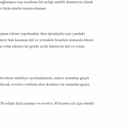
ık bağlamaya esas tutarların bir aylığı emekli ikramiyesi olarak
an fazla süreler nazara alınmaz
optan ödeme yapılmadan ölen iştirakçiler için yandaki
eye hak kazanan dul ve yetimlere hisseleri oranında ödenir.
n vefat edenler ile geride aylık ödenecek dul ve yetim
rin tekrar emekliye ayrılmalarında, sadece sonradan geçen
. Ancak, evvelce verilmiş olan ikramiye ile sonradan geçen
, 30 yıldan fazla olamaz ve evvelce 30 hizmet yılı için emekli