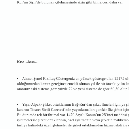
Kur’un Şişli’de bulunan çilehanesinde sizin gibi binlercesi daha var.
Kısa…kısa…
Ahmet Şenel Kızıltaş-Göstergeniz en yüksek gösterge olan 15175 ol
olduğunuzdan kanun gereğince emekli olunan yıl ile bir önceki yılın 
oranınız eski sisteme göre yüzde 72 ve yeni sisteme de göre 69,50 olup
Yaşar Alpak- Şirket ortaklarının Bağ-Kur’dan çıkabilmeleri için ya şir
kararını Ticaret Sicili Gazetesi’nde yayınlatmaları gerekir. Siz şirket i
Bu durumda tek bir ihtimal var. 1479 Sayılı Kanun’un 25’inci maddesi ge
işletmeler ile şirket ortaklarının, özel işletmenin veya şirketin mahkemec
tasfiye halindeki özel işletmeler ile şirket ortaklarından hizmet akdi il