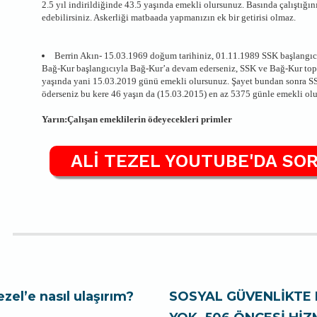
2.5 yıl indirildiğinde 43.5 yaşında emekli olursunuz. Basında çalıştığı
edebilirsiniz. Askerliği matbaada yapmanızın ek bir getirisi olmaz.
Berrin Akın- 15.03.1969 doğum tarihiniz, 01.11.1989 SSK başlangıc
Bağ-Kur başlangıcıyla Bağ-Kur’a devam ederseniz, SSK ve Bağ-Kur top
yaşında yani 15.03.2019 günü emekli olursunuz. Şayet bundan sonra S
öderseniz bu kere 46 yaşın da (15.03.2015) en az 5375 günle emekli ol
Yarın:Çalışan emeklilerin ödeyecekleri primler
ALİ TEZEL YOUTUBE'DA SOR
ezel’e nasıl ulaşırım?
SOSYAL GÜVENLİKTE 