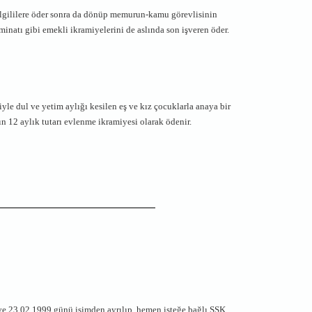
 ilgililere öder sonra da dönüp memurun-kamu görevlisinin
minatı gibi emekli ikramiyelerini de aslında son işveren öder.
yle dul ve yetim aylığı kesilen eş ve kız çocuklarla anaya bir
n 12 aylık tutarı evlenme ikramiyesi olarak ödenir.
e 23.02.1999 günü işimden ayrılıp, hemen isteğe bağlı SSK