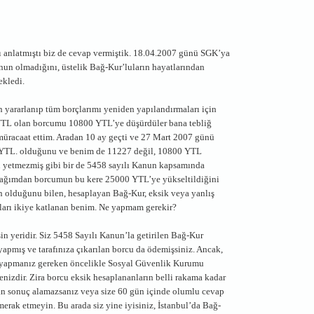
 anlatmıştı biz de cevap vermiştik. 18.04.2007 günü SGK’ya
nun olmadığını, üstelik Bağ-Kur’luların hayatlarından
ekledi.
yararlanıp tüm borçlarımı yeniden yapılandırmaları için
 YTL olan borcumu 10800 YTL’ye düşürdüler bana tebliğ
müracaat ettim. Aradan 10 ay geçti ve 27 Mart 2007 günü
 YTL. olduğunu ve benim de 11227 değil, 10800 YTL
bu yetmezmiş gibi bir de 5458 sayılı Kanun kapsamında
cağımdan borcumun bu kere 25000 YTL’ye yükseltildiğini
n olduğunu bilen, hesaplayan Bağ-Kur, eksik veya yanlış
rı ikiye katlanan benim. Ne yapmam gerekir?
n yeridir. Siz 5458 Sayılı Kanun’la getirilen Bağ-Kur
apmış ve tarafınıza çıkarılan borcu da ödemişsiniz. Ancak,
i yapmanız gereken öncelikle Sosyal Güvenlik Kurumu
izdir. Zira borcu eksik hesaplananların belli rakama kadar
an sonuç alamazsanız veya size 60 gün içinde olumlu cevap
erak etmeyin. Bu arada siz yine iyisiniz, İstanbul’da Bağ-