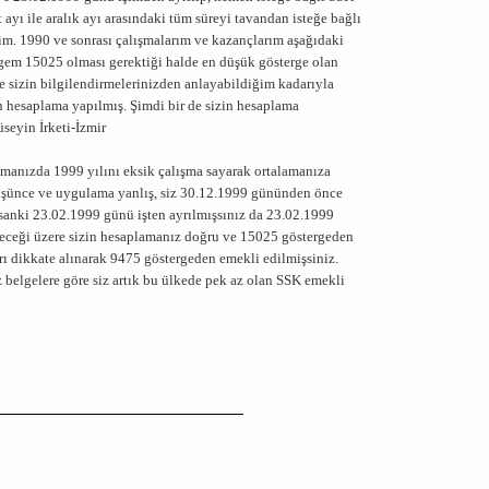
ayı ile aralık ayı arasındaki tüm süreyi tavandan isteğe bağlı
im. 1990 ve sonrası çalışmalarım ve kazançlarım aşağıdaki
gem 15025 olması gerektiği halde en düşük gösterge olan
 sizin bilgilendirmelerinizden anlayabildiğim kadarıyla
n hesaplama yapılmış. Şimdi bir de sizin hesaplama
seyin İrketi-İzmir
manızda 1999 yılını eksik çalışma sayarak ortalamanıza
düşünce ve uygulama yanlış, siz 30.12.1999 gününden önce
 sanki 23.02.1999 günü işten ayrılmışsınız da 23.02.1999
leceği üzere sizin hesaplamanız doğru ve 15025 göstergeden
ı dikkate alınarak 9475 göstergeden emekli edilmişsiniz.
belgelere göre siz artık bu ülkede pek az olan SSK emekli