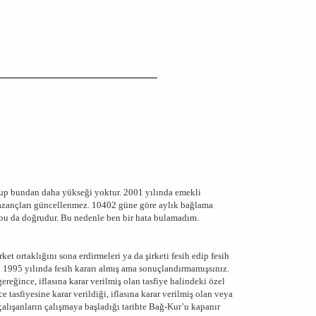
up bundan daha yükseği yoktur. 2001 yılında emekli
kazançları güncellenmez. 10402 güne göre aylık bağlama
 bu da doğrudur. Bu nedenle ben bir hata bulamadım.
ket ortaklığını sona erdirmeleri ya da şirketi fesih edip fesih
çin 1995 yılında fesih kararı almış ama sonuçlandırmamışsınız.
reğince, iflasına karar verilmiş olan tasfiye halindeki özel
e tasfiyesine karar verildiği, iflasına karar verilmiş olan veya
e çalışanların çalışmaya başladığı tarihte Bağ-Kur’u kapanır