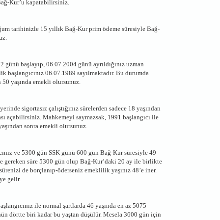
ağ-Kur’u kapatabilirsiniz.
m tarihinizle 15 yıllık Bağ-Kur prim ödeme süresiyle Bağ-
uz.
992 günü başlayıp, 06.07.2004 günü ayrıldığınız uzman
venlik başlangıcınız 06.07.1989 sayılmaktadır. Bu durumda
n 50 yaşında emekli olursunuz.
rinde sigortasız çalıştığınız sürelerden sadece 18 yaşından
ası açabilirsiniz. Mahkemeyi saymazsak, 1991 başlangıcı ile
yaşından sonra emekli olursunuz.
ıcınız ve 5300 gün SSK günü 600 gün Bağ-Kur süresiyle 49
 gereken süre 5300 gün olup Bağ-Kur’daki 20 ay ile birlikte
 sürenizi de borçlanıp-öderseniz emeklilik yaşınız 48’e iner.
e gelir.
şlangıcınız ile normal şartlarda 46 yaşında en az 5075
n dörtte biri kadar bu yaştan düşülür. Mesela 3600 gün için