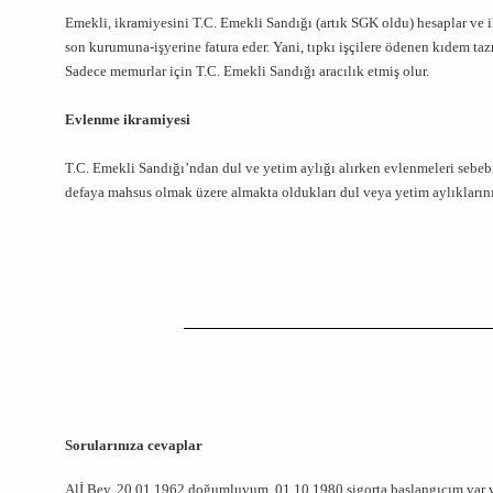
Emekli, ikramiyesini T.C. Emekli Sandığı (artık SGK oldu) hesaplar ve
son kurumuna-işyerine fatura eder. Yani, tıpkı işçilere ödenen kıdem taz
Sadece memurlar için T.C. Emekli Sandığı aracılık etmiş olur.
Evlenme ikramiyesi
T.C. Emekli Sandığı’ndan dul ve yetim aylığı alırken evlenmeleri sebebi
defaya mahsus olmak üzere almakta oldukları dul veya yetim aylıklarını
Sorularınıza cevaplar
Alİ Bey, 20.01.1962 doğumluyum, 01.10.1980 sigorta başlangıcım var v