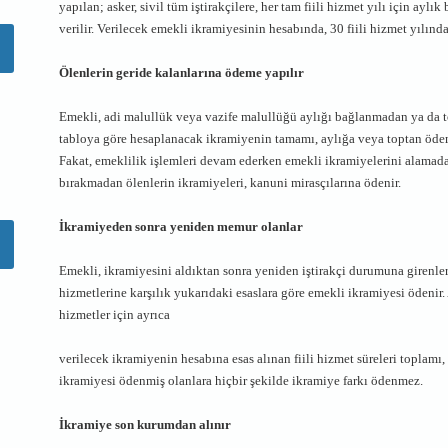
yapılan; asker, sivil tüm iştirakçilere, her tam fiili hizmet yılı için ayl
verilir. Verilecek emekli ikramiyesinin hesabında, 30 fiili hizmet yılınd
Ölenlerin geride kalanlarına ödeme yapılır
Emekli, adi malullük veya vazife malullüğü aylığı bağlanmadan ya da t
tabloya göre hesaplanacak ikramiyenin tamamı, aylığa veya toptan ödem
Fakat, emeklilik işlemleri devam ederken emekli ikramiyelerini alamada
bırakmadan ölenlerin ikramiyeleri, kanuni mirasçılarına ödenir.
İkramiyeden sonra yeniden memur olanlar
Emekli, ikramiyesini aldıktan sonra yeniden iştirakçi durumuna girenle
hizmetlerine karşılık yukarıdaki esaslara göre emekli ikramiyesi ödenir
hizmetler için ayrıca
verilecek ikramiyenin hesabına esas alınan fiili hizmet süreleri toplamı
ikramiyesi ödenmiş olanlara hiçbir şekilde ikramiye farkı ödenmez.
İkramiye son kurumdan alınır