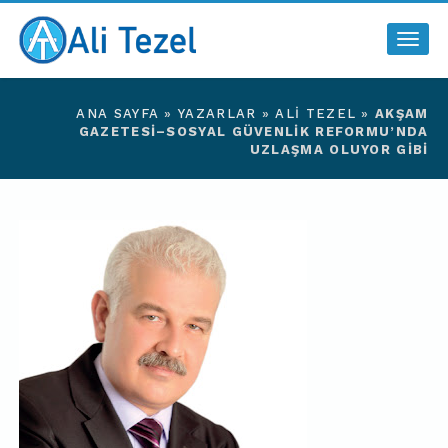
Togg
navig
ANA SAYFA
»
YAZARLAR
»
ALI TEZEL
»
AKŞAM
GAZETESI–SOSYAL GÜVENLIK REFORMU’NDA
UZLAŞMA OLUYOR GIBI