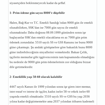
siyasetçiden beklenmeyecek kadar da şeffaf.
1- Prim ödeme gün sayısı 8000’e düşebilir
Halen, Bağ-Kur ve T.C. Emekli Sandığı’ndan 9000 gün ile emekli
olunabilirken, SSK’dan ise 7000 gün sayısı ile emekli
olunmaktadır. Daha doğrusu 08.09.1999 gününden sonra işe
başlayanlar SSK’dan emekli olacaklarsa en az 7000 gün prim
ödemek zorundalar. 5510 sayılı SS ve GSS Kanunu ise bunu 9000
güne çıkarmıştı. Şu andaki görüşmelere göre bakanlık bunu 8000
güne indirebileceğinin sinyallerini vermektedir. Bakan Çelik,
işçilerin memurlar gibi işgüvencesinin tam kapsamında olmadığını
bu nedenle de 9000 gün prim ödemelerinin zor olduğunu bizzat
dile getirmektedir.
2- Emeklilik yaşı 58-60 olarak kalabilir
4447 sayılı Kanun ile 1999 yılından sonra işe giren ister memur,
ister esnaf ve isterse de işçiler, kadın iseler 58 ve erkek iseler 60
yaşında emekli olmaktadır. 5510 sayılı SS ve GSS bu yaşı 2036
yılına kadar değiştirmemekte ama 2037 yılından itibaren kademeli