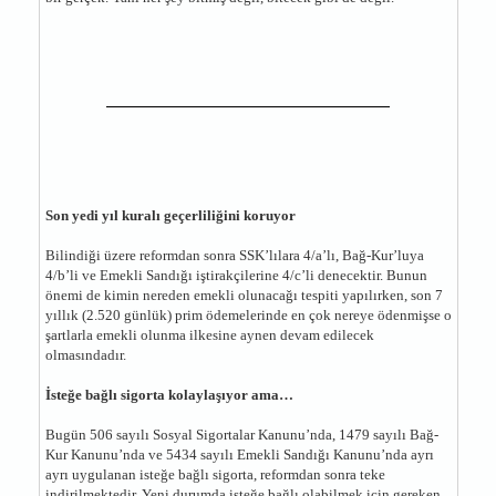
Son yedi yıl kuralı geçerliliğini koruyor
Bilindiği üzere reformdan sonra SSK’lılara 4/a’lı, Bağ-Kur’luya
4/b’li ve Emekli Sandığı iştirakçilerine 4/c’li denecektir. Bunun
önemi de kimin nereden emekli olunacağı tespiti yapılırken, son 7
yıllık (2.520 günlük) prim ödemelerinde en çok nereye ödenmişse o
şartlarla emekli olunma ilkesine aynen devam edilecek
olmasındadır.
İsteğe bağlı sigorta kolaylaşıyor ama…
Bugün 506 sayılı Sosyal Sigortalar Kanunu’nda, 1479 sayılı Bağ-
Kur Kanunu’nda ve 5434 sayılı Emekli Sandığı Kanunu’nda ayrı
ayrı uygulanan isteğe bağlı sigorta, reformdan sonra teke
indirilmektedir. Yeni durumda isteğe bağlı olabilmek için gereken