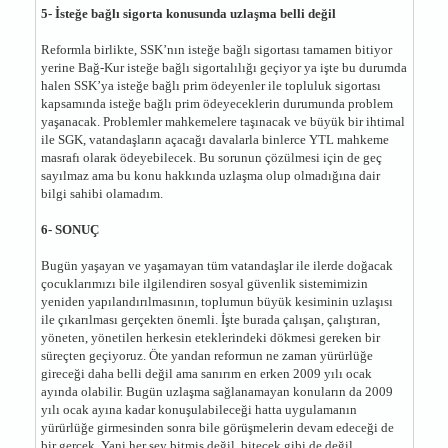
5- İsteğe bağlı sigorta konusunda uzlaşma belli değil
Reformla birlikte, SSK’nın isteğe bağlı sigortası tamamen bitiyor
yerine Bağ-Kur isteğe bağlı sigortalılığı geçiyor ya işte bu durumda
halen SSK’ya isteğe bağlı prim ödeyenler ile topluluk sigortası
kapsamında isteğe bağlı prim ödeyeceklerin durumunda problem
yaşanacak. Problemler mahkemelere taşınacak ve büyük bir ihtimal
ile SGK, vatandaşların açacağı davalarla binlerce YTL mahkeme
masrafı olarak ödeyebilecek. Bu sorunun çözülmesi için de geç
sayılmaz ama bu konu hakkında uzlaşma olup olmadığına dair
bilgi sahibi olamadım.
6- SONUÇ
Bugün yaşayan ve yaşamayan tüm vatandaşlar ile ilerde doğacak
çocuklarımızı bile ilgilendiren sosyal güvenlik sistemimizin
yeniden yapılandırılmasının, toplumun büyük kesiminin uzlaşısı
ile çıkarılması gerçekten önemli. İşte burada çalışan, çalıştıran,
yöneten, yönetilen herkesin eteklerindeki dökmesi gereken bir
süreçten geçiyoruz. Öte yandan reformun ne zaman yürürlüğe
gireceği daha belli değil ama sanırım en erken 2009 yılı ocak
ayında olabilir. Bugün uzlaşma sağlanamayan konuların da 2009
yılı ocak ayına kadar konuşulabileceği hatta uygulamanın
yürürlüğe girmesinden sonra bile görüşmelerin devam edeceği de
bir gerçek. Yani her şey bitmiş değil, bitecek gibi de değil.