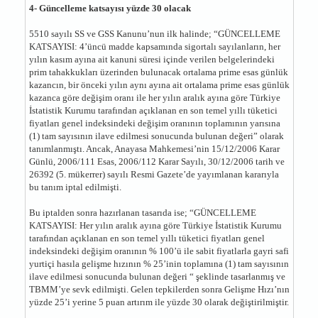
4- Güncelleme katsayısı yüzde 30 olacak
5510 sayılı SS ve GSS Kanunu’nun ilk halinde; “GÜNCELLEME
KATSAYISI: 4’üncü madde kapsamında sigortalı sayılanların, her
yılın kasım ayına ait kanuni süresi içinde verilen belgelerindeki
prim tahakkukları üzerinden bulunacak ortalama prime esas günlük
kazancın, bir önceki yılın aynı ayına ait ortalama prime esas günlük
kazanca göre değişim oranı ile her yılın aralık ayına göre Türkiye
İstatistik Kurumu tarafından açıklanan en son temel yıllı tüketici
fiyatları genel indeksindeki değişim oranının toplamının yarısına
(1) tam sayısının ilave edilmesi sonucunda bulunan değeri” olarak
tanımlanmıştı. Ancak, Anayasa Mahkemesi’nin 15/12/2006 Karar
Günlü, 2006/111 Esas, 2006/112 Karar Sayılı, 30/12/2006 tarih ve
26392 (5. mükerrer) sayılı Resmi Gazete’de yayımlanan kararıyla
bu tanım iptal edilmişti.
Bu iptalden sonra hazırlanan tasarıda ise; “GÜNCELLEME
KATSAYISI: Her yılın aralık ayına göre Türkiye İstatistik Kurumu
tarafından açıklanan en son temel yıllı tüketici fiyatları genel
indeksindeki değişim oranının % 100’ü ile sabit fiyatlarla gayri safi
yurtiçi hasıla gelişme hızının % 25’inin toplamına (1) tam sayısının
ilave edilmesi sonucunda bulunan değeri “ şeklinde tasarlanmış ve
TBMM’ye sevk edilmişti. Gelen tepkilerden sonra Gelişme Hızı’nın
yüzde 25’i yerine 5 puan artırım ile yüzde 30 olarak değiştirilmiştir.