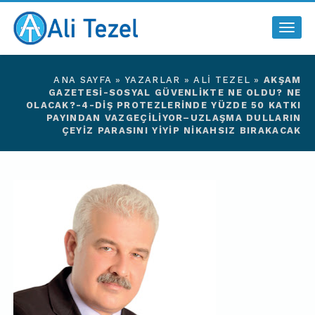
Togg
navig
ANA SAYFA
»
YAZARLAR
»
ALI TEZEL
»
AKŞAM
GAZETESI-SOSYAL GÜVENLIKTE NE OLDU? NE
OLACAK?-4-DIŞ PROTEZLERINDE YÜZDE 50 KATKI
PAYINDAN VAZGEÇILIYOR–UZLAŞMA DULLARIN
ÇEYIZ PARASINI YIYIP NIKAHSIZ BIRAKACAK