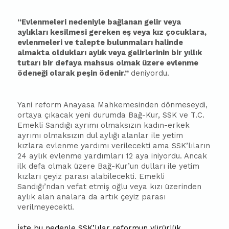
“Evlenmeleri nedeniyle bağlanan gelir veya
aylıkları kesilmesi gereken eş veya
kız
çocuklara,
evlenmeleri ve talepte bulunmaları halinde
almakta oldukları aylık veya gelirlerinin bir yıllık
tutarı bir defaya mahsus olmak üzere evlenme
ödeneği olarak peşin ödenir.”
deniyordu.
Yani reform Anayasa Mahkemesinden dönmeseydi,
ortaya çıkacak yeni durumda Bağ-Kur, SSK ve T.C.
Emekli Sandığı ayrımı olmaksızın kadın-erkek
ayrımı olmaksızın dul aylığı alanlar ile yetim
kızlara evlenme yardımı verilecekti ama SSK’lıların
24 aylık evlenme yardımları 12 aya iniyordu. Ancak
ilk defa olmak üzere Bağ-Kur’un dulları ile yetim
kızları çeyiz parası alabilecekti. Emekli
Sandığı’ndan vefat etmiş oğlu veya kızı üzerinden
aylık alan analara da artık çeyiz parası
verilmeyecekti.
İşte bu nedenle SSK’lılar reformun yürürlük