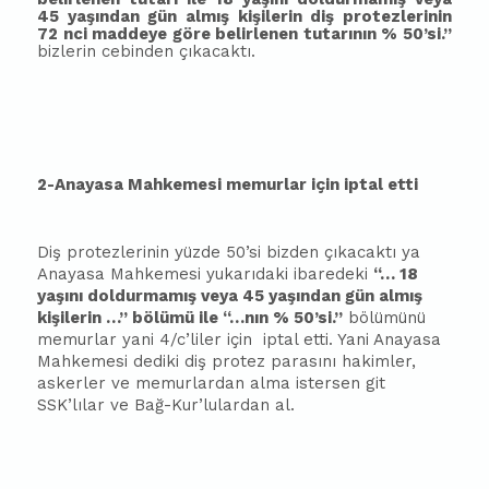
45 yaşından gün almış kişilerin diş protezlerinin
72 nci maddeye göre belirlenen tutarının % 50’si.”
bizlerin cebinden çıkacaktı.
2-Anayasa Mahkemesi memurlar için iptal etti
Diş protezlerinin yüzde 50’si bizden çıkacaktı ya
Anayasa Mahkemesi yukarıdaki ibaredeki
“
… 18
yaşını doldurmamış veya 45 yaşından gün almış
kişilerin …” bölümü ile “…nın % 50’si.”
bölümünü
memurlar yani 4/c’liler için
iptal etti. Yani Anayasa
Mahkemesi dediki diş protez parasını hakimler,
askerler ve memurlardan alma istersen git
SSK’lılar ve Bağ-Kur’lulardan al.