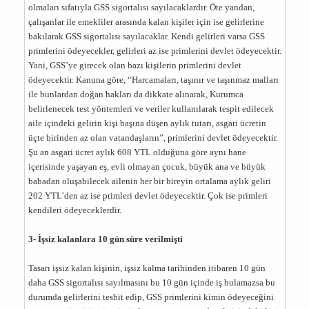
olmaları sıfatıyla GSS sigortalısı sayılacaklardır. Öte yandan,
çalışanlar ile emekliler arasında kalan kişiler için ise gelirlerine
bakılarak GSS sigortalısı sayılacaklar. Kendi gelirleri varsa GSS
primlerini ödeyecekler, gelirleri az ise primlerini devlet ödeyecektir.
Yani, GSS’ye girecek olan bazı kişilerin primlerini devlet
ödeyecektir. Kanuna göre, “Harcamaları, taşınır ve taşınmaz malları
ile bunlardan doğan hakları da dikkate alınarak, Kurumca
belirlenecek test yöntemleri ve veriler kullanılarak tespit edilecek
aile içindeki gelirin kişi başına düşen aylık tutarı, asgari ücretin
üçte birinden az olan vatandaşların”, primlerini devlet ödeyecektir.
Şu an asgari ücret aylık 608 YTL olduğuna göre aynı hane
içerisinde yaşayan eş, evli olmayan çocuk, büyük ana ve büyük
babadan oluşabilecek ailenin her bir bireyin ortalama aylık geliri
202 YTL’den az ise primleri devlet ödeyecektir. Çok ise primleri
kendileri ödeyeceklerdir.
3- İşsiz kalanlara 10 gün süre verilmişti
Tasarı işsiz kalan kişinin, işsiz kalma tarihinden itibaren 10 gün
daha GSS sigortalısı sayılmasını bu 10 gün içinde iş bulamazsa bu
durumda gelirlerini tesbit edip, GSS primlerini kimin ödeyeceğini