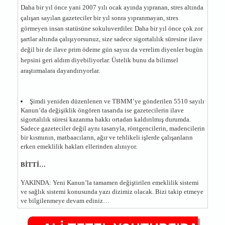
Daha bir yıl önce yani 2007 yılı ocak ayında yıpranan, stres altında
çalışan sayılan gazeteciler bir yıl sonra yıpranmayan, stres
görmeyen insan statüsüne sokuluverdiler. Daha bir yıl önce çok zor
şartlar altında çalışıyorsunuz, size sadece sigortalılık süresine ilave
değil bir de ilave prim ödeme gün sayısı da verelim diyenler bugün
hepsini geri aldım diyebiliyorlar. Üstelik bunu da bilimsel
araştırmalara dayandırıyorlar.
Şimdi yeniden düzenlenen ve TBMM’ye gönderilen 5510 sayılı
Kanun’da değişiklik öngören tasarıda ise gazetecilerin ilave
sigortalılık süresi kazanma hakkı ortadan kaldırılmış durumda.
Sadece gazeteciler değil aynı tasarıyla, röntgencilerin, madencilerin
bir kısmının, matbaacıların, ağır ve tehlikeli işlerde çalışanların
erken emeklilik hakları ellerinden alınıyor.
BİTTİ…
YAKINDA: Yeni Kanun’la tamamen değiştirilen emeklilik sistemi
ve sağlık sistemi konusunda yazı dizimiz olacak. Bizi takip etmeye
ve bilgilenmeye devam ediniz…