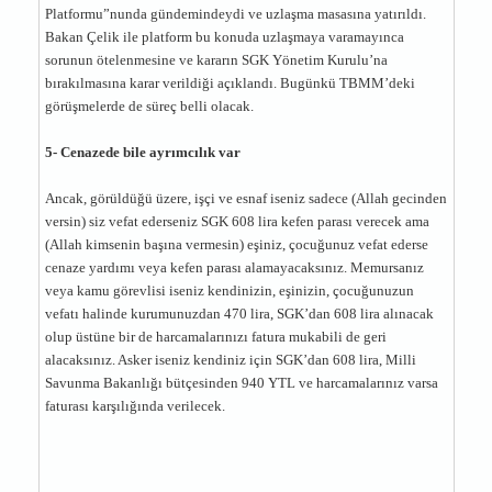
Platformu”nunda gündemindeydi ve uzlaşma masasına yatırıldı.
Bakan Çelik ile platform bu konuda uzlaşmaya varamayınca
sorunun ötelenmesine ve kararın SGK Yönetim Kurulu’na
bırakılmasına karar verildiği açıklandı. Bugünkü TBMM’deki
görüşmelerde de süreç belli olacak.
5- Cenazede bile ayrımcılık var
Ancak, görüldüğü üzere, işçi ve esnaf iseniz sadece (Allah gecinden
versin) siz vefat ederseniz SGK 608 lira kefen parası verecek ama
(Allah kimsenin başına vermesin) eşiniz, çocuğunuz vefat ederse
cenaze yardımı veya kefen parası alamayacaksınız. Memursanız
veya kamu görevlisi iseniz kendinizin, eşinizin, çocuğunuzun
vefatı halinde kurumunuzdan 470 lira, SGK’dan 608 lira alınacak
olup üstüne bir de harcamalarınızı fatura mukabili de geri
alacaksınız. Asker iseniz kendiniz için SGK’dan 608 lira, Milli
Savunma Bakanlığı bütçesinden 940 YTL ve harcamalarınız varsa
faturası karşılığında verilecek.