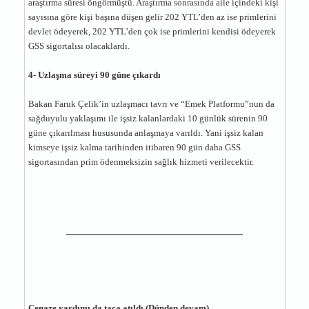
araştırma süresi öngörmüştü. Araştırma sonrasında aile içindeki kişi
sayısına göre kişi başına düşen gelir 202 YTL’den az ise primlerini
devlet ödeyerek, 202 YTL’den çok ise primlerini kendisi ödeyerek
GSS sigortalısı olacaklardı.
4- Uzlaşma süreyi 90 güne çıkardı
Bakan Faruk Çelik’in uzlaşmacı tavrı ve “Emek Platformu”nun da
sağduyulu yaklaşımı ile işsiz kalanlardaki 10 günlük sürenin 90
güne çıkarılması hususunda anlaşmaya varıldı. Yani işsiz kalan
kimseye işsiz kalma tarihinden itibaren 90 gün daha GSS
sigortasından prim ödenmeksizin sağlık hizmeti verilecektir.
Cenaze yardımı da taca atıldı (Dünden devam)