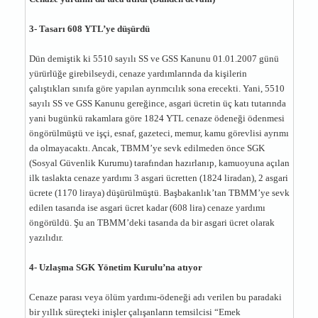
3- Tasarı 608 YTL’ye düşürdü
Dün demiştik ki 5510 sayılı SS ve GSS Kanunu 01.01.2007 günü
yürürlüğe girebilseydi, cenaze yardımlarında da kişilerin
çalıştıkları sınıfa göre yapılan ayrımcılık sona erecekti. Yani, 5510
sayılı SS ve GSS Kanunu gereğince, asgari ücretin üç katı tutarında
yani bugünkü rakamlara göre 1824 YTL cenaze ödeneği ödenmesi
öngörülmüştü ve işçi, esnaf, gazeteci, memur, kamu görevlisi ayrımı
da olmayacaktı. Ancak, TBMM’ye sevk edilmeden önce SGK
(Sosyal Güvenlik Kurumu) tarafından hazırlanıp, kamuoyuna açılan
ilk taslakta cenaze yardımı 3 asgari ücretten (1824 liradan), 2 asgari
ücrete (1170 liraya) düşürülmüştü. Başbakanlık’tan TBMM’ye sevk
edilen tasarıda ise asgari ücret kadar (608 lira) cenaze yardımı
öngörüldü. Şu an TBMM’deki tasarıda da bir asgari ücret olarak
yazılıdır.
4- Uzlaşma SGK Yönetim Kurulu’na atıyor
Cenaze parası veya ölüm yardımı-ödeneği adı verilen bu paradaki
bir yıllık süreçteki inişler çalışanların temsilcisi “Emek