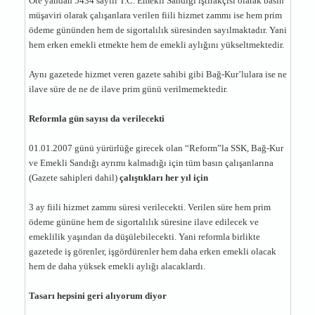
Öte yandan 5434 sayılı T.C. Emekli Sandığı iştirakçisi olarak basın
müşaviri olarak çalışanlara verilen fiili hizmet zammı ise hem prim
ödeme gününden hem de sigortalılık süresinden sayılmaktadır. Yani
hem erken emekli etmekte hem de emekli aylığını yükseltmektedir.
Aynı gazetede hizmet veren gazete sahibi gibi Bağ-Kur’lulara ise ne
ilave süre de ne de ilave prim günü verilmemektedir.
Reformla gün sayısı da verilecekti
01.01.2007 günü yürürlüğe girecek olan “Reform”la SSK, Bağ-Kur
ve Emekli Sandığı ayrımı kalmadığı için tüm basın çalışanlarına
(Gazete sahipleri dahil)
çalıştıkları her yıl için
3 ay fiili hizmet zammı süresi verilecekti. Verilen süre hem prim
ödeme gününe hem de sigortalılık süresine ilave edilecek ve
emeklilik yaşından da düşülebilecekti. Yani reformla birlikte
gazetede iş görenler, işgördürenler hem daha erken emekli olacak
hem de daha yüksek emekli aylığı alacaklardı.
Tasarı hepsini geri alıyorum diyor