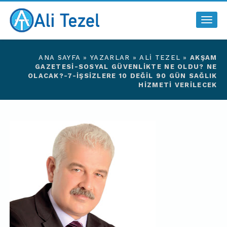
Togg
navig
ANA SAYFA
»
YAZARLAR
»
ALI TEZEL
»
AKŞAM
GAZETESI-SOSYAL GÜVENLIKTE NE OLDU? NE
OLACAK?-7-İŞSIZLERE 10 DEĞIL 90 GÜN SAĞLIK
HIZMETI VERILECEK