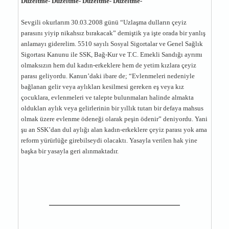
Düzeltme- Düzeltme- Düzeltme- Düzeltme-
Sevgili okurlarım 30.03.2008 günü “Uzlaşma dulların çeyiz
parasını yiyip nikahsız bırakacak” demiştik ya işte orada bir yanlış
anlamayı giderelim. 5510 sayılı Sosyal Sigortalar ve Genel Sağlık
Sigortası Kanunu ile SSK, Bağ-Kur ve T.C. Emekli Sandığı ayrımı
olmaksızın hem dul kadın-erkeklere hem de yetim kızlara çeyiz
parası geliyordu. Kanun’daki ibare de; “Evlenmeleri nedeniyle
bağlanan gelir veya aylıkları kesilmesi gereken eş veya kız
çocuklara, evlenmeleri ve talepte bulunmaları halinde almakta
oldukları aylık veya gelirlerinin bir yıllık tutarı bir defaya mahsus
olmak üzere evlenme ödeneği olarak peşin ödenir” deniyordu. Yani
şu an SSK’dan dul aylığı alan kadın-erkeklere çeyiz parası yok ama
reform yürürlüğe girebilseydi olacaktı. Yasayla verilen hak yine
başka bir yasayla geri alınmaktadır.