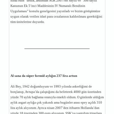
itiraz edin” dedik, ardından SGK 2007/88 Sayılı ve “506 sayılı
Kanunun Ek 5’inci Maddesinin IV Numaralı Bendinin
Uygulaması” konulu genelgesini yayınladı ve bizim görüşümüze
uygun olarak verilen idari para cezalarının kaldırılması gerektiğini
tüm ünitelerine duyurdu.
Al sana da süper formül aylığın 237 lira artsın
Ali Bey, 1942 doğumluyum ve 1993 yılında askerliğimi de
borçlanıp, Avrupa’da çalıştığımı da belirterek 4000 gün üzerinden
yüzde 70 aylık bağlama oranıyla emekli oldum. O günlerde aldığım
aylık asgari aylığa çok yakındı ama bugünler arası epey açıldı 310
lira aylık alıyorum. Ayrıca nisan 2007’den itibaren Hollanda’dan
yüzde 18 üzerinden 300 euro alıyorum. SSK’ya yaptığım itirazlara