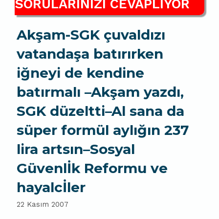
SORULARINIZI CEVAPLIYOR
Akşam-SGK çuvaldızı
vatandaşa batırırken
iğneyi de kendine
batırmalı –Akşam yazdı,
SGK düzeltti–Al sana da
süper formül aylığın 237
lira artsın–Sosyal
Güvenlİk Reformu ve
hayalcİler
22 Kasım 2007