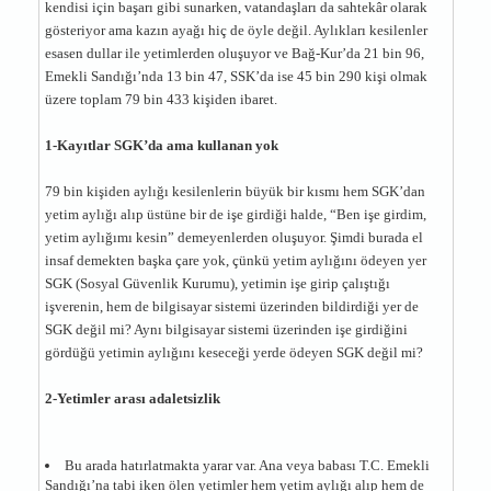
kendisi için başarı gibi sunarken, vatandaşları da sahtekâr olarak
gösteriyor ama kazın ayağı hiç de öyle değil. Aylıkları kesilenler
esasen dullar ile yetimlerden oluşuyor ve Bağ-Kur’da 21 bin 96,
Emekli Sandığı’nda 13 bin 47, SSK’da ise 45 bin 290 kişi olmak
üzere toplam 79 bin 433 kişiden ibaret.
1-Kayıtlar SGK’da ama kullanan yok
79 bin kişiden aylığı kesilenlerin büyük bir kısmı hem SGK’dan
yetim aylığı alıp üstüne bir de işe girdiği halde, “Ben işe girdim,
yetim aylığımı kesin” demeyenlerden oluşuyor. Şimdi burada el
insaf demekten başka çare yok, çünkü yetim aylığını ödeyen yer
SGK (Sosyal Güvenlik Kurumu), yetimin işe girip çalıştığı
işverenin, hem de bilgisayar sistemi üzerinden bildirdiği yer de
SGK değil mi? Aynı bilgisayar sistemi üzerinden işe girdiğini
gördüğü yetimin aylığını keseceği yerde ödeyen SGK değil mi?
2-Yetimler arası adaletsizlik
Bu arada hatırlatmakta yarar var. Ana veya babası T.C. Emekli
Sandığı’na tabi iken ölen yetimler hem yetim aylığı alıp hem de