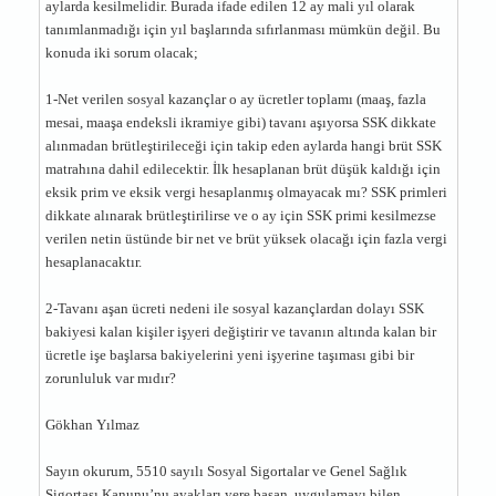
aylarda kesilmelidir. Burada ifade edilen 12 ay mali yıl olarak
tanımlanmadığı için yıl başlarında sıfırlanması mümkün değil. Bu
konuda iki sorum olacak;
1-Net verilen sosyal kazançlar o ay ücretler toplamı (maaş, fazla
mesai, maaşa endeksli ikramiye gibi) tavanı aşıyorsa SSK dikkate
alınmadan brütleştirileceği için takip eden aylarda hangi brüt SSK
matrahına dahil edilecektir. İlk hesaplanan brüt düşük kaldığı için
eksik prim ve eksik vergi hesaplanmış olmayacak mı? SSK primleri
dikkate alınarak brütleştirilirse ve o ay için SSK primi kesilmezse
verilen netin üstünde bir net ve brüt yüksek olacağı için fazla vergi
hesaplanacaktır.
2-Tavanı aşan ücreti nedeni ile sosyal kazançlardan dolayı SSK
bakiyesi kalan kişiler işyeri değiştirir ve tavanın altında kalan bir
ücretle işe başlarsa bakiyelerini yeni işyerine taşıması gibi bir
zorunluluk var mıdır?
Gökhan Yılmaz
Sayın okurum, 5510 sayılı Sosyal Sigortalar ve Genel Sağlık
Sigortası Kanunu’nu ayakları yere basan, uygulamayı bilen,