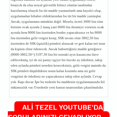
birazcık da olsa sosyal güvenlik bilinci olanlar tarafından
hazırlanmış olsaydı bu tür madde yazmazlardı ama hayalci olup,
uygulamadan bihaber olduklarından bu tür bir madde yazmışlar.
Ancak, uygulanması mümkün değil. Mesela, ücreti 3000 lira olan
birisine ocak ayında 2 maaş yani 6000 lira ikramiye verseniz ocak
ayında hem 9000 lira üzerinden bordro yapacaksınız ve bu 9000
lira üzerinden gelir vergisi kesip, SSK tavanı olan 3802,50 lira
üzerinden de SSK (işsizlik) primleri alınacak ve geri kalan net tutar
da kişinin eline ödenecek. Ancak bahsettiğiniz madde gereğince
(9000-3802,50=) 5197,50 lira bir sonraki ayın kazancına ilave
edilecekmiş, iyi de siz parayı işçiye bir önceki ay ödediniz, takip
eden aylarda primleri nereden keseceksiniz, gelir vergisi matrahı da
SSK primleri düşüldükten sonra kalan kısımdır ama siz gelir
vergisini de ödediniz ne yapacaksınız takip eden aylarda. Cevap
yok. Kapı duvar. İşte bu nedenle bu maddenin uygulanmasında fiil
imkansızlık var. O nedenle yeni kanun tasarısından çıkarılmalıdır.
ALİ TEZEL YOUTUBE'DA