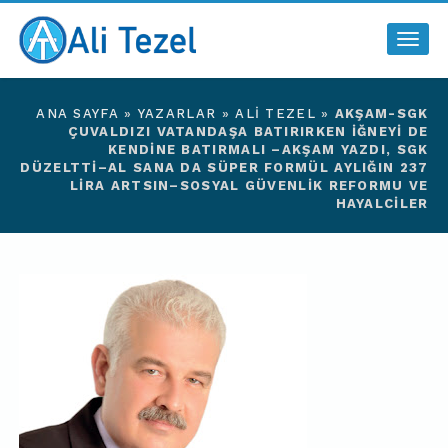
Togg
navig
ANA SAYFA
»
YAZARLAR
»
ALI TEZEL
»
AKŞAM-SGK
ÇUVALDIZI VATANDAŞA BATIRIRKEN IĞNEYI DE
KENDINE BATIRMALI –AKŞAM YAZDI, SGK
DÜZELTTI–AL SANA DA SÜPER FORMÜL AYLIĞIN 237
LIRA ARTSIN–SOSYAL GÜVENLİK REFORMU VE
HAYALCİLER