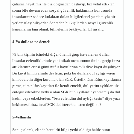
çalışma hayatımız ile biz doğmadan başlayıp, biz vefat ettikten
sonra bile devam eden sosyal güvenlik haklarımız konusunda
insanlarımız sadece kulaktan dolan bilgilerler el yordamıyla bir
yerlere ulaşabiliyorlar. Sonradan bu kişilerden sosyal güvenlik
kanunlarını tam olarak bilmelerini bekliyorlar. El insaf…
4-Ya dullara ne demeli
79 bin kişinin içindeki diğer önemli grup ise evlenen dullar.
İnsanlar evlendiklerinde yani nikah memurunun önüne geçip imza
attıklarının ertesi günü nüfus kayıtlarına evli diye kayıt düşülüyor.
Bu kayıt kimin elinde devletin, peki bu dullara dul aylığı veren
kim devletin diğer kurumu olan SGK. Üstelik tüm nüfus kayıtlarına
girme, tüm nüfus kayıtları ile kendi emekli, dul-yetim aylıkları ile
entegre edebilme yetkisi olan SGK bunu yıllardır yapmamış da dul
kadın veya erkeklerden, “ben evlendim dul aylığı kesin” diye yazı
beklemesi biraz insaf SGK dedirtecek cinsten değil mi?
5-Velhasıla
Sonuç olarak, elinde her türlü bilgi-yetki olduğu halde bunu