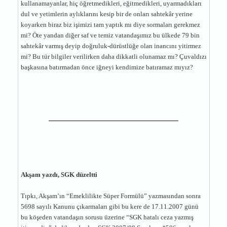
kullanamayanlar, hiç öğretmedikleri, eğitmedikleri, uyarmadıkları
dul ve yetimlerin aylıklarını kesip bir de onları sahtekâr yerine
koyarken biraz biz işimizi tam yaptık mı diye sormaları gerekmez
mi? Öte yandan diğer saf ve temiz vatandaşımız bu ülkede 79 bin
sahtekâr varmış deyip doğruluk-dürüstlüğe olan inancını yitirmez
mi? Bu tür bilgiler verilirken daha dikkatli olunamaz mı? Çuvaldızı
başkasına batırmadan önce iğneyi kendimize batıramaz mıyız?
Akşam yazdı, SGK düzeltti
Tıpkı, Akşam’ın “Emeklilikte Süper Formülü” yazmasından sonra
5698 sayılı Kanunu çıkarmaları gibi bu kere de 17.11.2007 günü
bu köşeden vatandaşın sorusu üzerine “SGK hatalı ceza yazmış