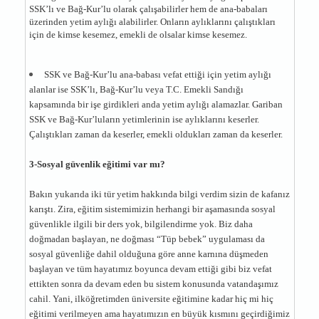
SSK’lı ve Bağ-Kur’lu olarak çalışabilirler hem de ana-babaları
üzerinden yetim aylığı alabilirler. Onların aylıklarını çalıştıkları
için de kimse kesemez, emekli de olsalar kimse kesemez.
SSK ve Bağ-Kur’lu ana-babası vefat ettiği için yetim aylığı
alanlar ise SSK’lı, Bağ-Kur’lu veya T.C. Emekli Sandığı
kapsamında bir işe girdikleri anda yetim aylığı alamazlar. Gariban
SSK ve Bağ-Kur’luların yetimlerinin ise aylıklarını keserler.
Çalıştıkları zaman da keserler, emekli oldukları zaman da keserler.
3-Sosyal güvenlik eğitimi var mı?
Bakın yukarıda iki tür yetim hakkında bilgi verdim sizin de kafanız
karıştı. Zira, eğitim sistemimizin herhangi bir aşamasında sosyal
güvenlikle ilgili bir ders yok, bilgilendirme yok. Biz daha
doğmadan başlayan, ne doğması “Tüp bebek” uygulaması da
sosyal güvenliğe dahil olduğuna göre anne karnına düşmeden
başlayan ve tüm hayatımız boyunca devam ettiği gibi biz vefat
ettikten sonra da devam eden bu sistem konusunda vatandaşımız
cahil. Yani, ilköğretimden üniversite eğitimine kadar hiç mi hiç
eğitimi verilmeyen ama hayatımızın en büyük kısmını geçirdiğimiz