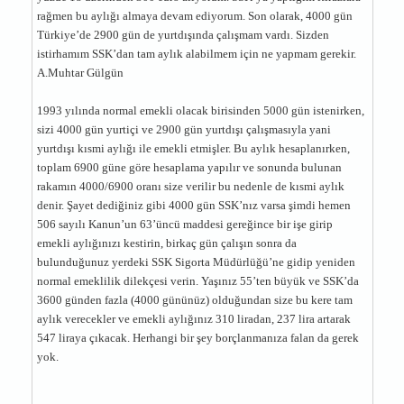
rağmen bu aylığı almaya devam ediyorum. Son olarak, 4000 gün
Türkiye’de 2900 gün de yurtdışında çalışmam vardı. Sizden
istirhamım SSK’dan tam aylık alabilmem için ne yapmam gerekir.
A.Muhtar Gülgün
1993 yılında normal emekli olacak birisinden 5000 gün istenirken,
sizi 4000 gün yurtiçi ve 2900 gün yurtdışı çalışmasıyla yani
yurtdışı kısmi aylığı ile emekli etmişler. Bu aylık hesaplanırken,
toplam 6900 güne göre hesaplama yapılır ve sonunda bulunan
rakamın 4000/6900 oranı size verilir bu nedenle de kısmi aylık
denir. Şayet dediğiniz gibi 4000 gün SSK’nız varsa şimdi hemen
506 sayılı Kanun’un 63’üncü maddesi gereğince bir işe girip
emekli aylığınızı kestirin, birkaç gün çalışın sonra da
bulunduğunuz yerdeki SSK Sigorta Müdürlüğü’ne gidip yeniden
normal emeklilik dilekçesi verin. Yaşınız 55’ten büyük ve SSK’da
3600 günden fazla (4000 gününüz) olduğundan size bu kere tam
aylık verecekler ve emekli aylığınız 310 liradan, 237 lira artarak
547 liraya çıkacak. Herhangi bir şey borçlanmanıza falan da gerek
yok.