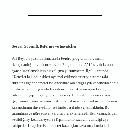
Sosyal Güvenlİk Reformu ve hayalcİler
Ali Bey, bir yazılım firmasında bordro programının yazılım
danışmanlığını yürütmekteyim. Programımızı 5510 sayılı kanuna
göre düzenlemek için bir çalışma yürütüyoruz. İlgili kanunda
“Ücretler hak edildikleri aya mal edilmek suretiyle prime tâbi
tutulur. Diğer ödemeler ise öncelikle ödendiği ayın kazancına dahil
edilir ve ücret dışındaki bu ödemelerin üst sınırı aşan kısmı,
ödemenin yapıldığı ayı takip eden aydan başlanarak on iki ayı
geçmemek üzere üst sınırın altında kalan sonraki ayların prime esas
kazançlarına ilave edilir” şeklinde bir ifade yer almaktadır. Bu
tanımlamaya göre sosyal yardım olarak nitelendirilen kazançlardan
verildiği ay kesilemeyen SSK primleri, kazancın verildiği ayı
takipeden12 ay içerisinde ücret kazançları tavanın altında kalan