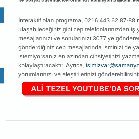
ile Sosyal Güvenlik Reformu Alt Komisyon Başkanı, M
İnteraktif olan programa, 0216 443 62 87-88 
ulaşabileceğiniz gibi
cep telefonlarınızdan iş
mesajlarınızı ve sorularınızı 3077’ye gönderere
gönderdiğiniz cep mesajlarında isminizi de 
istemiyorsanız en azından cinsiyetinizi yazm
kolaylaştıracaktır. Ayrıca,
isimizvar@samanyol
yorumlarınızı ve eleştirilerinizi
gönderebilirsini
ALİ TEZEL YOUTUBE'DA SOR