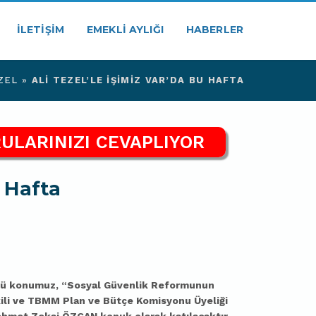
İLETIŞIM
EMEKLI AYLIĞI
HABERLER
ZEL
»
ALI TEZEL’LE İŞIMIZ VAR’DA BU HAFTA
ULARINIZI CEVAPLIYOR
u Hafta
nü konumuz,
“Sosyal Güvenlik Reformunun
kili ve TBMM Plan ve Bütçe Komisyonu Üyeliği