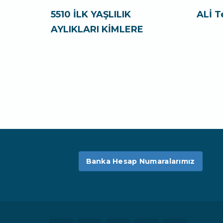
5510 İLK YAŞLILIK
ALİ T
AYLIKLARI KİMLERE
Banka Hesap Numaralarımız