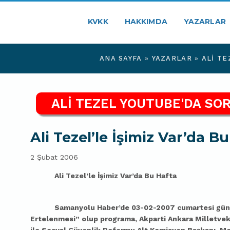
KVKK
HAKKIMDA
YAZARLAR
ANA SAYFA
»
YAZARLAR
»
ALI TE
ALİ TEZEL YOUTUBE'DA SOR
Ali Tezel’le İşimiz Var’da B
2 Şubat 2006
Ali Tezel’le İşimiz Var’da Bu Hafta
Samanyolu Haber’de 03-02-2007 cumartesi gü
Ertelenmesi” olup programa, Akparti Ankara Milletve