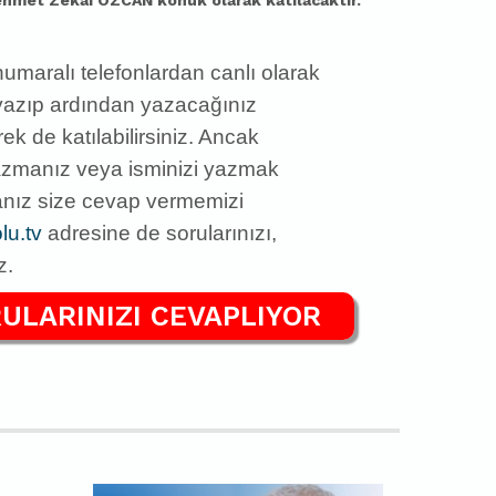
ehmet Zekai ÖZCAN konuk olarak katılacaktır.
numaralı telefonlardan
can
lı olarak
 yazıp ardından yazacağınız
k de katılabilirsiniz.
Ancak
yazmanız veya isminizi yazmak
anız size cevap vermemizi
u.tv
adresine de sorularınızı,
z.
ULARINIZI CEVAPLIYOR