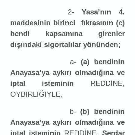
2-
Yasa’nın 4.
maddesinin birinci
fıkrasının (c)
bendi kapsamına girenler
dışındaki sigortalılar yönünden;
a-
(a) bendinin
Anayasa’ya aykırı olmadığına ve
iptal ist
emin
in
REDDİNE,
OYBİRLİĞİYLE,
b-
(b) bendinin
Anayasa’ya aykırı olmadığına ve
iptal ist
emin
in
REDDİNE,
Serdar