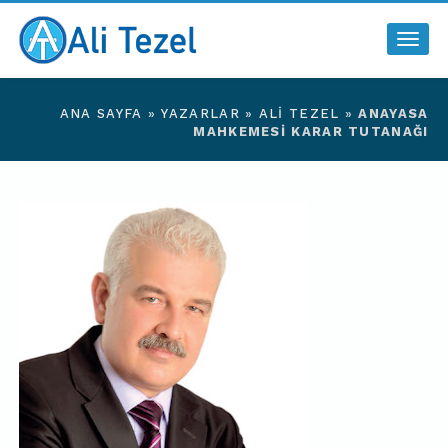
Togg
navig
ANA SAYFA
»
YAZARLAR
»
ALI TEZEL
»
ANAYASA
MAHKEMESI KARAR TUTANAĞI