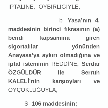
İPTALİNE,
OYBİRLİĞİYLE,
b-
Yasa’nın 4.
maddesinin birinci fıkrasının (a)
bendi kapsamına giren
sigortalılar yönünden
Anayasa’ya aykırı olmadığına ve
iptal ist
emin
in
REDDİNE
, Serdar
ÖZGÜLDÜR ile Serruh
KALELİ’nin karşıoyları ve
OYÇOKLUĞUYLA,
S-
106 maddesinin;