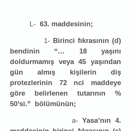
L-
63. maddesinin;
1-
Birinci fıkrasının (d)
bendinin “… 18 yaşını
doldurmamış veya 45 yaşından
gün almış kişilerin diş
protezlerinin 72 nci maddeye
göre belirlenen tutarının %
50’si.”
bölümünün;
a-
Yasa’nın 4.
maddesinin birinci fıkrasının (c)