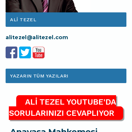
ALI TEZEL
alitezel@alitezel.com
YAZARIN TÜM YAZILARI
ALİ TEZEL YOUTUBE'DA
SORULARINIZI CEVAPLIYOR
Anayasa Mahkemesi