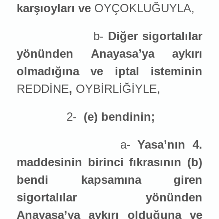
karşıoyları ve
OYÇOKLUĞUYLA,
b-
Diğer sigortalılar
yönünden Anayasa’ya aykırı
olmadığına ve iptal ist
emin
in
REDDİNE
,
OYBİRLİĞİYLE,
2-
(e) bendinin;
a-
Yasa’nın 4.
maddesinin birinci fıkrasının (b)
bendi kapsamına giren
sigortalılar yönünden
Anayasa’ya aykırı olduğuna ve