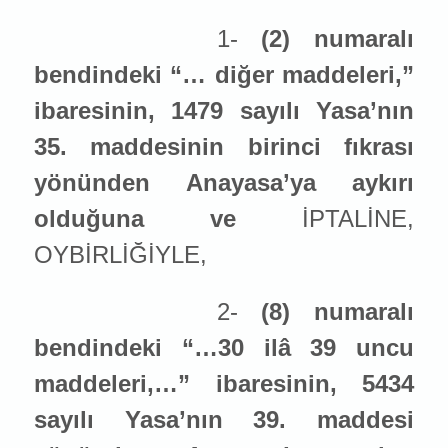
1-
(2) numaralı
bendindeki “… diğer maddeleri,”
i
ba
resinin, 1479 sayılı Yasa’nın
35. maddesinin birinci fıkrası
yönünden Anayasa’ya aykırı
olduğuna ve
İPTALİNE,
OYBİRLİĞİYLE,
2-
(8) numaralı
bendindeki “…30 ilâ 39 uncu
maddeleri,…” i
ba
resinin, 5434
sayılı Yasa’nın 39. maddesi