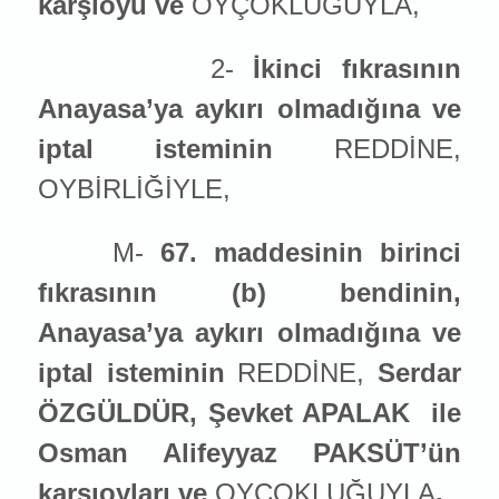
karşıoyu ve
OYÇOKLUĞUYLA,
2-
İkinci fıkrasının
Anayasa’ya aykırı olmadığına ve
iptal ist
emin
in
REDDİNE,
OYBİRLİĞİYLE,
M-
67. maddesinin birinci
fıkrasının (b) bendinin,
Anayasa’ya aykırı olmadığına ve
iptal ist
emin
in
REDDİNE,
Serdar
ÖZGÜLDÜR, Şevket APALAK
ile
Osman Alifeyyaz PAKSÜT’ün
karşıoyları ve
OYÇOKLUĞUYLA
,