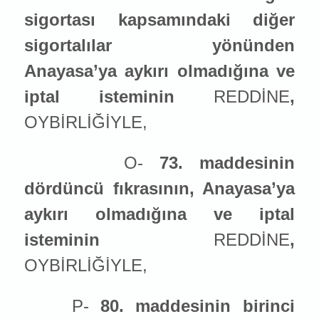
sigortası kapsamındaki diğer
sigortalılar yönünden
Anayasa’ya aykırı olmadığına ve
iptal ist
emin
in
REDDİNE
,
OYBİRLİĞİYLE,
O-
73. maddesinin
dördüncü fıkrasının, Anayasa’ya
aykırı olmadığına ve iptal
ist
emin
in
REDDİNE
,
OYBİRLİĞİYLE,
P-
80. maddesinin birinci