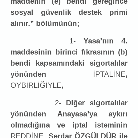
maddenin (e) bendi gereğince
sosyal güvenlik destek primi
alınır.” bölümünün;
1-
Yasa’nın 4.
maddesinin birinci fıkrasının (b)
bendi kapsamındaki sigortalılar
yönünden
İPTALİNE
,
OYBİRLİĞİYLE
,
2-
Diğer sigortalılar
yönünden Anayasa’ya aykırı
olmadığına ve iptal ist
emin
in
REDDİNE,
Serdar ÖZGÜLDÜR ile