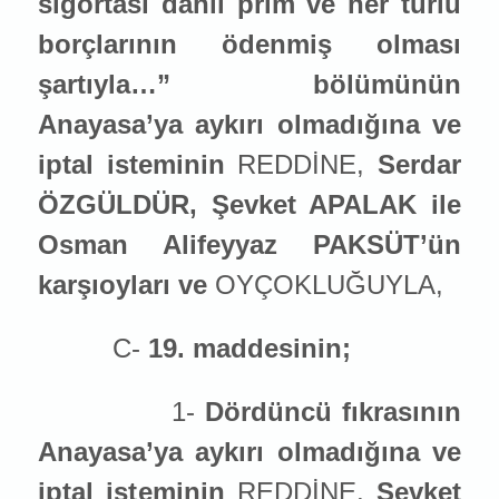
sigortası dahil prim ve her türlü
borçlarının ödenmiş olması
şartıyla…” bölümünün
Anayasa’ya aykırı olmadığına ve
iptal ist
emin
in
REDDİNE,
Serdar
ÖZGÜLDÜR, Şevket APALAK ile
Osman Alifeyyaz PAKSÜT’ün
karşıoyları ve
OYÇOKLUĞUYLA,
C-
19. maddesinin;
1-
Dördüncü fıkrasının
Anayasa’ya aykırı olmadığına ve
iptal ist
emin
in
REDDİNE,
Şevket