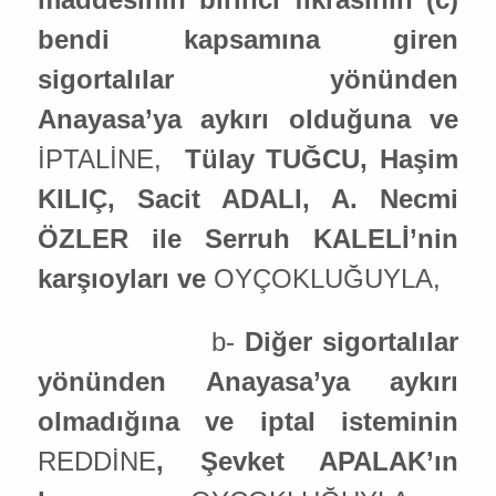
bendi kapsamına giren
sigortalılar yönünden
Anayasa’ya aykırı olduğuna ve
İPTALİNE,
Tülay TUĞCU, Haşim
KILIÇ, Sacit ADALI, A. Necmi
ÖZLER ile Serruh KALELİ’nin
karşıoyları ve
OYÇOKLUĞUYLA,
b-
Diğer sigortalılar
yönünden Anayasa’ya aykırı
olmadığına ve iptal ist
emin
in
REDDİNE
, Şevket APALAK’ın