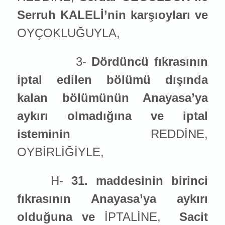
Serruh KALELİ’nin karşıoyları ve
OYÇOKLUĞUYLA,
3-
Dördüncü fıkrasının
iptal edilen bölümü dışında
kalan bölümünün Anayasa’ya
aykırı olmadığına ve iptal
ist
emin
in
REDDİNE,
OYBİRLİĞİYLE,
H-
31. maddesinin birinci
fıkrasının Anayasa’ya aykırı
olduğuna ve
İPTALİNE,
Sacit