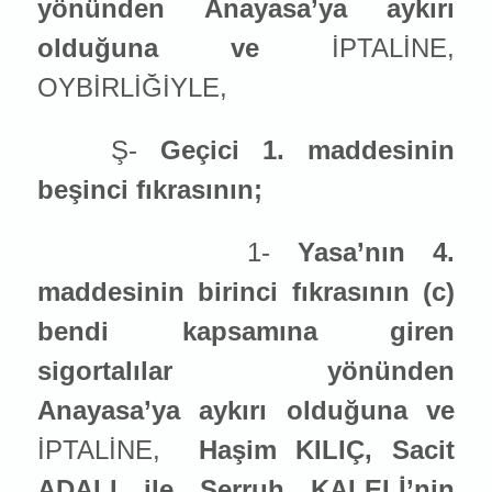
yönünden Anayasa’ya aykırı
olduğuna ve
İPTALİNE,
OYBİRLİĞİYLE,
Ş-
Geçici 1. maddesinin
beşinci fıkrasının;
1-
Yasa’nın 4.
maddesinin birinci fıkrasının (c)
bendi kapsamına giren
sigortalılar yönünden
Anayasa’ya aykırı olduğuna ve
İPTALİNE,
Haşim KILIÇ, Sacit
ADALI ile Serruh KALELİ’nin