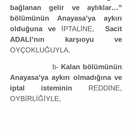
ba
ğlanan gelir ve aylıklar…”
bölümünün Anayasa’ya aykırı
olduğuna ve
İPTALİNE,
Sacit
ADALI’nın karşıoyu ve
OYÇOKLUĞUYLA,
b-
Kalan bölümünün
Anayasa’ya aykırı olmadığına ve
iptal ist
emin
in
REDDİNE,
OYBİRLİĞİYLE,