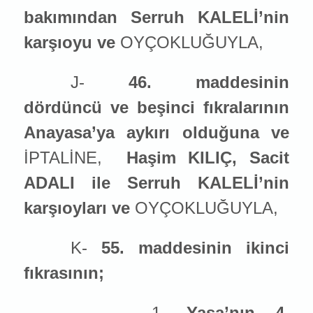
ba
kımından Serruh KALELİ’nin
karşıoyu ve
OYÇOKLUĞUYLA,
J-
46. maddesinin
dördüncü ve beşinci fıkralarının
Anayasa’ya aykırı olduğuna ve
İPTALİNE,
Haşim KILIÇ, Sacit
ADALI ile Serruh KALELİ’nin
karşıoyları ve
OYÇOKLUĞUYLA,
K-
55. maddesinin ikinci
fıkrasının;
1-
Yasa’nın 4.