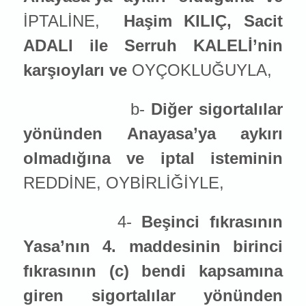
İPTALİNE,
Haşim KILIÇ, Sacit
ADALI ile Serruh KALELİ’nin
karşıoyları ve
OYÇOKLUĞUYLA,
b-
Diğer sigortalılar
yönünden Anayasa’ya aykırı
olmadığına ve iptal ist
emin
in
REDDİNE, OYBİRLİĞİYLE,
4-
Beşinci fıkrasının
Yasa’nın 4. maddesinin birinci
fıkrasının (c) bendi kapsamına
giren sigortalılar yönünden