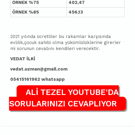
ÖRNEK %75
402,47
ÖRNEK %85
456,13
2021 yılında ücretliler bu rakamlar karşısında
evlilik,çocuk sahibi olma yükümlülüklerine girerler
mi sorunun cevabını kendileri verecektir.
VEDAT İLKİ
vedat.uzman@gmail.com
05415161962 whatsapp
ALİ TEZEL YOUTUBE'DA
SORULARINIZI CEVAPLIYOR