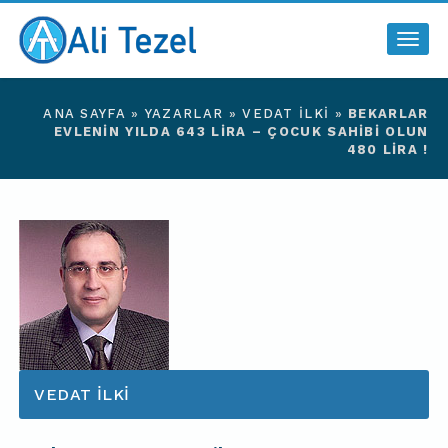
Togg
navig
ANA SAYFA
»
YAZARLAR
»
VEDAT İLKİ
»
BEKARLAR
EVLENİN YILDA 643 LİRA – ÇOCUK SAHİBİ OLUN
480 LİRA !
VEDAT İLKİ