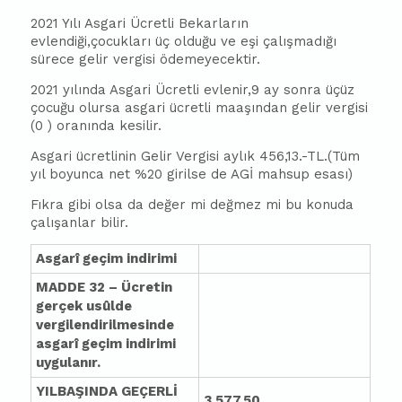
2021 Yılı Asgari Ücretli Bekarların
evlendiği,çocukları üç olduğu ve eşi çalışmadığı
sürece gelir vergisi ödemeyecektir.
2021 yılında Asgari Ücretli evlenir,9 ay sonra üçüz
çocuğu olursa asgari ücretli maaşından gelir vergisi
(0 ) oranında kesilir.
Asgari ücretlinin Gelir Vergisi aylık 456,13.-TL.(Tüm
yıl boyunca net %20 girilse de AGİ mahsup esası)
Fıkra gibi olsa da değer mi değmez mi bu konuda
çalışanlar bilir.
Asgarî geçim indirimi
MADDE 32 – Ücretin
gerçek usûlde
vergilendirilmesinde
asgarî geçim indirimi
uygulanır.
YILBAŞINDA GEÇERLİ
3.577,50