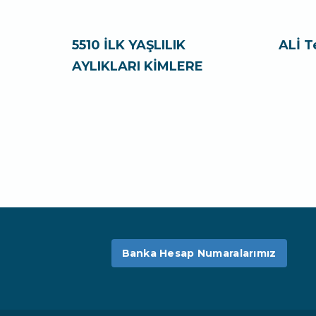
5510 İLK YAŞLILIK
ALİ T
AYLIKLARI KİMLERE
Banka Hesap Numaralarımız