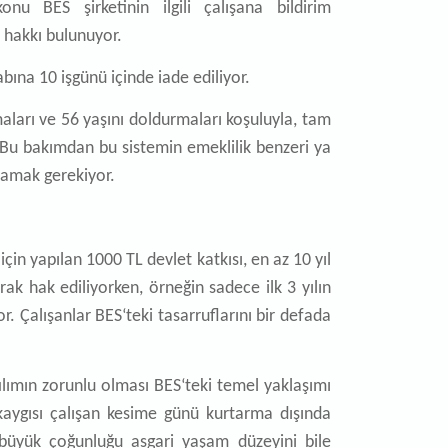
nu BES şirketinin ilgili çalışana bildirim
 hakkı bulunuyor.
ına 10 işgünü içinde iade ediliyor.
maları ve 56 yaşını doldurmaları koşuluyla, tam
. Bu bakımdan bu sistemin emeklilik benzeri ya
lamak gerekiyor.
çin yapılan 1000 TL devlet katkısı, en az 10 yıl
ak hak ediliyorken, örneğin sadece ilk 3 yılın
r. Çalışanlar BES‘teki tasarruflarını bir defada
lımın zorunlu olması BES‘teki temel yaklaşımı
kaygısı çalışan kesime günü kurtarma dışında
büyük çoğunluğu asgari yaşam düzeyini bile