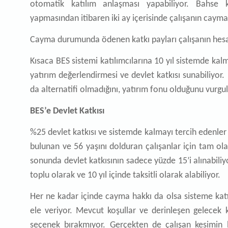
otomatik katılım anlaşması yapabiliyor. Bahse ko
yapmasından itibaren iki ay içerisinde çalışanın cayma
Cayma durumunda ödenen katkı payları çalışanın hesab
Kısaca BES sistemi katılımcılarına 10 yıl sistemde kal
yatırım değerlendirmesi ve devlet katkısı sunabiliyor
da alternatifi olmadığını, yatırım fonu olduğunu vurgu
BES’e Devlet Katkısı
%25 devlet katkısı ve sistemde kalmayı tercih edenler i
bulunan ve 56 yaşını dolduran çalışanlar için tam olar
sonunda devlet katkısının sadece yüzde 15’i alınabiliyo
toplu olarak ve 10 yıl içinde taksitli olarak alabiliyor.
Her ne kadar içinde cayma hakkı da olsa sisteme katı
ele veriyor. Mevcut koşullar ve derinleşen gelecek 
seçenek bırakmıyor. Gerçekten de çalışan kesimin 