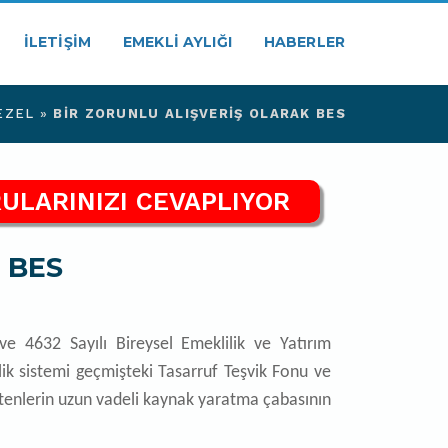
İLETIŞIM
EMEKLI AYLIĞI
HABERLER
EZEL
»
BIR ZORUNLU ALIŞVERIŞ OLARAK BES
ULARINIZI CEVAPLIYOR
k BES
ve 4632 Sayılı Bireysel Emeklilik ve Yatırım
lik sistemi geçmişteki Tasarruf Teşvik Fonu ve
enlerin uzun vadeli kaynak yaratma çabasının