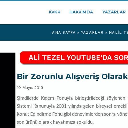
KVKK
HAKKIMDA
YAZARLAR
ANA SAYFA
»
YAZARLAR
»
HALIL T
ALİ TEZEL YOUTUBE'DA SOR
Bir Zorunlu Alışveriş Olara
10 Mayıs 2019
Şimdilerde Kıdem Fonuyla birleştirileceği söylenen 
Sistemi Kanunuyla 2001 yılında gelen bireysel emekli
Konut Edindirme Fonu gibi deneyimlerden sonra yönet
son ürünü olarak hayatımıza sokuldu.