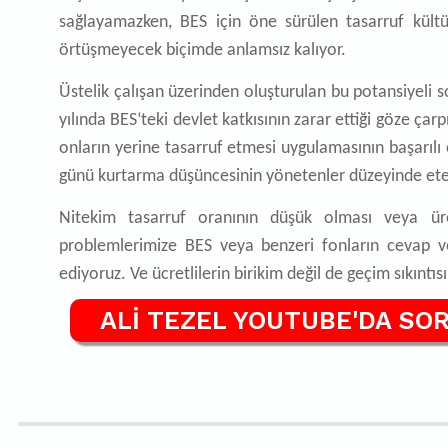
sağlayamazken, BES için öne sürülen tasarruf kültür
örtüşmeyecek biçimde anlamsız kalıyor.
Üstelik çalışan üzerinden oluşturulan bu potansiyeli
yılında BES‘teki devlet katkısının zarar ettiği göze çar
onların yerine tasarruf etmesi uygulamasının başarıl
günü kurtarma düşüncesinin yönetenler düzeyinde ete
Nitekim tasarruf oranının düşük olması veya üre
problemlerimize BES veya benzeri fonların cevap
ediyoruz. Ve ücretlilerin birikim değil de geçim sıkıntı
ALİ TEZEL YOUTUBE'DA SOR