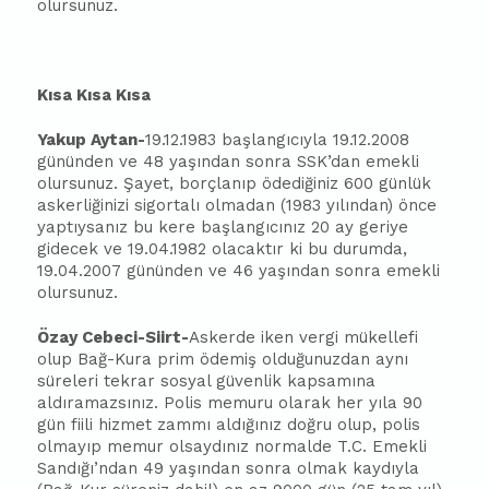
olursunuz.
Kısa Kısa Kısa
Yakup Aytan-
19.12.1983 başlangıcıyla 19.12.2008
gününden ve 48 yaşından sonra SSK’dan emekli
olursunuz. Şayet, borçlanıp ödediğiniz 600 günlük
askerliğinizi sigortalı olmadan (1983 yılından) önce
yaptıysanız bu kere başlangıcınız 20 ay geriye
gidecek ve 19.04.1982 olacaktır ki bu durumda,
19.04.2007 gününden ve 46 yaşından sonra emekli
olursunuz.
Özay Cebeci-Siirt-
Askerde iken vergi mükellefi
olup Bağ-Kura prim ödemiş olduğunuzdan aynı
süreleri tekrar sosyal güvenlik kapsamına
aldıramazsınız. Polis memuru olarak her yıla 90
gün fiili hizmet zammı aldığınız doğru olup, polis
olmayıp memur olsaydınız normalde T.C. Emekli
Sandığı’ndan 49 yaşından sonra olmak kaydıyla