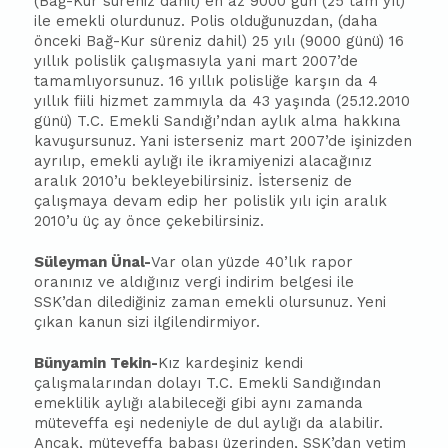
(Bağ-Kur süreniz dahil) en az 9000 gün (25 tam yıl)
ile emekli olurdunuz. Polis olduğunuzdan, (daha
önceki Bağ-Kur süreniz dahil) 25 yılı (9000 günü) 16
yıllık polislik çalışmasıyla yani mart 2007’de
tamamlıyorsunuz. 16 yıllık polisliğe karşın da 4
yıllık fiili hizmet zammıyla da 43 yaşında (25.12.2010
günü) T.C. Emekli Sandığı’ndan aylık alma hakkına
kavuşursunuz. Yani isterseniz mart 2007’de işinizden
ayrılıp, emekli aylığı ile ikramiyenizi alacağınız
aralık 2010’u bekleyebilirsiniz. İsterseniz de
çalışmaya devam edip her polislik yılı için aralık
2010’u üç ay önce çekebilirsiniz.
Süleyman Ünal-
Var olan yüzde 40’lık rapor
oranınız ve aldığınız vergi indirim belgesi ile
SSK’dan dilediğiniz zaman emekli olursunuz. Yeni
çıkan kanun sizi ilgilendirmiyor.
Bünyamin Tekin-
Kız kardeşiniz kendi
çalışmalarından dolayı T.C. Emekli Sandığından
emeklilik aylığı alabileceği gibi aynı zamanda
müteveffa eşi nedeniyle de dul aylığı da alabilir.
Ancak, müteveffa babası üzerinden, SSK’dan yetim