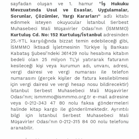
sayfadan oluşan ve 1. hamur
“İş Hukuku
Mevzuatında Usul ve Esaslar, Uygulamalar,
Sorunlar, Çözümler, Yargı Kararları”
adlı kitabı
edinmek isteyen okuyucular İstanbul Serbest
Muhasebeci Mali Müşavirler Odası’nın (İSMMMO)
Kurtuluş Cd. No: 152 Kurtuluş/İstanbul
adresinden
25.-YTL karşılığında bizzat t
emin
edebileceği gibi,
İSMMMO İktisadi İşletmesinin Türkiye İş Bankası
Kabataş Şubesi’ndeki 361429 nolu hesabına kitabın
bedeli olan 25 milyon TL’yi yatırarak faturanın
kesileceği kişi veya kurumun adı, unvanı, adresi,
vergi dairesi ve vergi numarası ile telefon
numarasını (gerçek kişiler de fatura kesilebilmesi
için vergi dairesi ve vergi hesap nosu bildirecektir)
İstanbul Serbest Muhasebeci Mali Müşavirler
Odası’nın;
ismmmo@ismmmo.org.tr
e-mail adresine
veya 0-212-343 47 80 nolu faksa göndermeleri
halinde kitap kargo ile gönderilmektedir. Ayrıntılı
bilgi için İstanbul Serbest Muhasebeci Mali
Müşavirler Odası’nın 0-212-315 84 00 nolu telefonu
aranabilir.