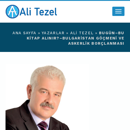
Togg
navig
ANA SAYFA
»
YAZARLAR
»
ALI TEZEL
»
BUGÜN–BU
KITAP ALINIR?–BULGARISTAN GÖÇMENI VE
ASKERLIK BORÇLANMASI