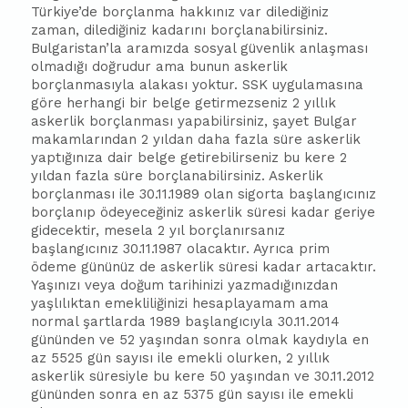
Türkiye’de borçlanma hakkınız var dilediğiniz
zaman, dilediğiniz kadarını borçlanabilirsiniz.
Bulgaristan’la aramızda sosyal güvenlik anlaşması
olmadığı doğrudur ama bunun askerlik
borçlanmasıyla alakası yoktur. SSK uygulamasına
göre herhangi bir belge getirmezseniz 2 yıllık
askerlik borçlanması yapabilirsiniz, şayet Bulgar
makamlarından 2 yıldan daha fazla süre askerlik
yaptığınıza dair belge getirebilirseniz bu kere 2
yıldan fazla süre borçlanabilirsiniz. Askerlik
borçlanması ile 30.11.1989 olan sigorta başlangıcınız
borçlanıp ödeyeceğiniz askerlik süresi kadar geriye
gidecektir, mesela 2 yıl borçlanırsanız
başlangıcınız 30.11.1987 olacaktır. Ayrıca prim
ödeme gününüz de askerlik süresi kadar artacaktır.
Yaşınızı veya doğum tarihinizi yazmadığınızdan
yaşlılıktan emekliliğinizi hesaplayamam ama
normal şartlarda 1989 başlangıcıyla 30.11.2014
gününden ve 52 yaşından sonra olmak kaydıyla en
az 5525 gün sayısı ile emekli olurken, 2 yıllık
askerlik süresiyle bu kere 50 yaşından ve 30.11.2012
gününden sonra en az 5375 gün sayısı ile emekli