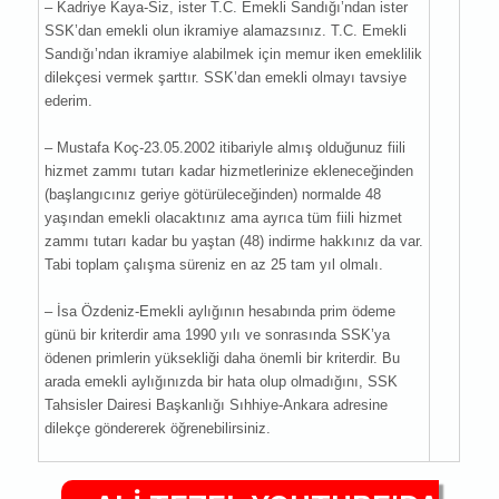
– Kadriye Kaya-Siz, ister T.C. Emekli Sandığı’ndan ister
SSK’dan emekli olun ikramiye alamazsınız. T.C. Emekli
Sandığı’ndan ikramiye alabilmek için memur iken emeklilik
dilekçesi vermek şarttır. SSK’dan emekli olmayı tavsiye
ederim.
– Mustafa Koç-23.05.2002 itibariyle almış olduğunuz fiili
hizmet zammı tutarı kadar hizmetlerinize ekleneceğinden
(başlangıcınız geriye götürüleceğinden) normalde 48
yaşından emekli olacaktınız ama ayrıca tüm fiili hizmet
zammı tutarı kadar bu yaştan (48) indirme hakkınız da var.
Tabi toplam çalışma süreniz en az 25 tam yıl olmalı.
– İsa Özdeniz-Emekli aylığının hesabında prim ödeme
günü bir kriterdir ama 1990 yılı ve sonrasında SSK’ya
ödenen primlerin yüksekliği daha önemli bir kriterdir. Bu
arada emekli aylığınızda bir hata olup olmadığını, SSK
Tahsisler Dairesi Başkanlığı Sıhhiye-Ankara adresine
dilekçe göndererek öğrenebilirsiniz.