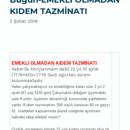
KIDEM TAZMİNATI
2 Şubat 2006
EMEKLİ OLMADAN KIDEM TAZMİNATI
Askerlik borçlanmam dahil 22 yıl 10 aylık
(7176+600=7776 Gün) sigortalı sürem
bulunmaktadır.
Halen çalışmaktayım ve emekliliğime kalan süre 2 yıl 2
aydır.(47 yaş 5150 gün) Çalışmakta olduğum işyerindeki
süre 8 yıldır. İşyerinin devamlılığı konusunda şüphelerim
vardır. Kıdem tazminatımı 506 sayılı kanunun 60 ve geçici
81. maddeleri kapsamında (kendi isteğimle ayrılmam
halinde) talep edebilir miyim?
Günlük gazetelerin birinde 15 yıla kıdem tazminatı diye bir