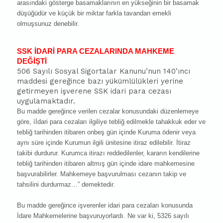
arasındaki gösterge basamaklarının en yükseğinin bir basamak
düşüğüdür ve küçük bir miktar farkla tavandan emekli
olmuşsunuz denebilir.
SSK İDARİ PARA CEZALARINDA MAHKEME
DEĞİŞTİ
506 Sayılı Sosyal Sigortalar Kanunu’nun 140’ıncı
maddesi gereğince bazı yükümlülükleri yerine
getirmeyen işverene SSK idari para cezası
uygulamaktadır.
Bu madde gereğince verilen cezalar konusundaki düzenlemeye
göre, ìİdari para cezaları ilgiliye tebliğ edilmekle tahakkuk eder ve
tebliğ tarihinden itibaren onbeş gün içinde Kuruma ödenir veya
aynı süre içinde Kurumun ilgili ünitesine itiraz edilebilir. İtiraz
takibi durdurur. Kurumca itirazı reddedilenler, kararın kendilerine
tebliğ tarihinden itibaren altmış gün içinde idare mahkemesine
başvurabilirler. Mahkemeye başvurulması cezanın takip ve
tahsilini durdurmaz…” demektedir.
Bu madde gereğince işverenler idari para cezaları konusunda
İdare Mahkemelerine başvuruyorlardı. Ne var ki, 5326 sayılı