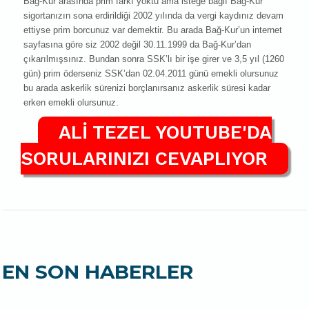
Bağ-Kur arasında prim farkı yoktu ama isteğe bağlı Bağ-Kur
sigortanızın sona erdirildiği 2002 yılında da vergi kaydınız devam
ettiyse prim borcunuz var demektir. Bu arada Bağ-Kur’un internet
sayfasına göre siz 2002 değil 30.11.1999 da Bağ-Kur’dan
çıkarılmışsınız. Bundan sonra SSK’lı bir işe girer ve 3,5 yıl (1260
gün) prim öderseniz SSK’dan 02.04.2011 günü emekli olursunuz
bu arada askerlik sürenizi borçlanırsanız askerlik süresi kadar
erken emekli olursunuz.
ALİ TEZEL YOUTUBE'DA
SORULARINIZI CEVAPLIYOR
EN SON HABERLER