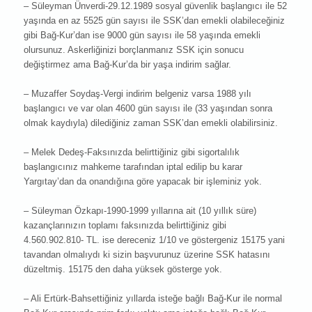
– Süleyman Ünverdi-29.12.1989 sosyal güvenlik başlangıcı ile 52
yaşında en az 5525 gün sayısı ile SSK’dan emekli olabileceğiniz
gibi Bağ-Kur’dan ise 9000 gün sayısı ile 58 yaşında emekli
olursunuz. Askerliğinizi borçlanmanız SSK için sonucu
değiştirmez ama Bağ-Kur’da bir yaşa indirim sağlar.
– Muzaffer Soydaş-Vergi indirim belgeniz varsa 1988 yılı
başlangıcı ve var olan 4600 gün sayısı ile (33 yaşından sonra
olmak kaydıyla) dilediğiniz zaman SSK’dan emekli olabilirsiniz.
– Melek Dedeş-Faksınızda belirttiğiniz gibi sigortalılık
başlangıcınız mahkeme tarafından iptal edilip bu karar
Yargıtay’dan da onandığına göre yapacak bir işleminiz yok.
– Süleyman Özkapı-1990-1999 yıllarına ait (10 yıllık süre)
kazançlarınızın toplamı faksınızda belirttiğiniz gibi
4.560.902.810- TL. ise dereceniz 1/10 ve göstergeniz 15175 yani
tavandan olmalıydı ki sizin başvurunuz üzerine SSK hatasını
düzeltmiş. 15175 den daha yüksek gösterge yok.
– Ali Ertürk-Bahsettiğiniz yıllarda isteğe bağlı Bağ-Kur ile normal