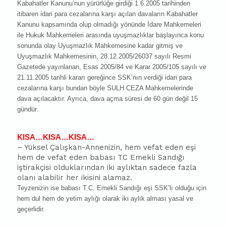
Kabahatler Kanunu’nun yürürlüğe girdiği 1.6.2005 tarihinden
itibaren idari para cezalarına karşı açılan davaların Kabahatler
Kanunu kapsamında olup olmadığı yönünde İdare Mahkemeleri
ile Hukuk Mahkemeleri arasında uyuşmazlıklar başlayınca konu
sonunda olay Uyuşmazlık Mahkemesine kadar gitmiş ve
Uyuşmazlık Mahkemesinin, 28.12.2005/26037 sayılı Resmi
Gazetede yayınlanan, Esas 2005/84 ve Karar 2005/105 sayılı ve
21.11.2005 tarihli kararı gereğince SSK’nın verdiği idari para
cezalarına karşı bundan böyle SULH CEZA Mahkemelerinde
dava açılacaktır. Ayrıca, dava açma süresi de 60 gün değil 15
gündür.
KISA…KISA…KISA…
– Yüksel Çalışkan-Annenizin, hem vefat eden eşi
hem de vefat eden babası TC Emekli Sandığı
iştirakçisi olduklarından iki aylıktan sadece fazla
olanı alabilir her ikisini alamaz.
Teyzenizin ise babası T.C. Emekli Sandığı eşi SSK’lı olduğu için
hem dul hem de yetim aylığı olarak iki aylık alması yasal ve
geçerlidir.