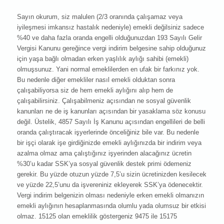
Sayın okurum, siz malulen (2/3 oranında çalışamaz veya
iyileşmesi imkansız hastalık nedeniyle) emekli değilsiniz sadece
%40 ve daha fazla oranda engelli olduğunuzdan 193 Sayılı Gelir
Vergisi Kanunu gereğince vergi indirim belgesine sahip olduğunuz
için yaşa bağlı olmadan erken yaşlılık aylığı sahibi (emekli)
olmuşsunuz. Yani normal emeklilerden en ufak bir farkınız yok.
Bu nedenle diğer emekliler nasıl emekli olduktan sonra
çalışabiliyorsa siz de hem emekli aylığını alıp hem de
çalışabilirsiniz. Çalışabilmeniz açısından ne sosyal güvenlik
kanunları ne de iş kanunları açısından bir yasaklama söz konusu
değil. Üstelik, 4857 Sayılı İş Kanunu açısından engellileri de belli
oranda çalıştıracak işyerlerinde önceliğiniz bile var. Bu nedenle
bir işçi olarak işe girdiğinizde emekli aylığınızda bir indirim veya
azalma olmaz ama çalıştığınız işyerinden alacağınız ücretin
%30’u kadar SSK’ya sosyal güvenlik destek primi ödemeniz
gerekir. Bu yüzde otuzun yüzde 7,5’u sizin ücretinizden kesilecek
ve yüzde 22,5’unu da işvereniniz ekleyerek SSK’ya ödenecektir.
Vergi indirim belgenizin olması nedeniyle erken emekli olmanızın
emekli aylığının hesaplanmasında olumlu yada olumsuz bir etkisi
olmaz. 15125 olan emeklilik göstergeniz 9475 ile 15175