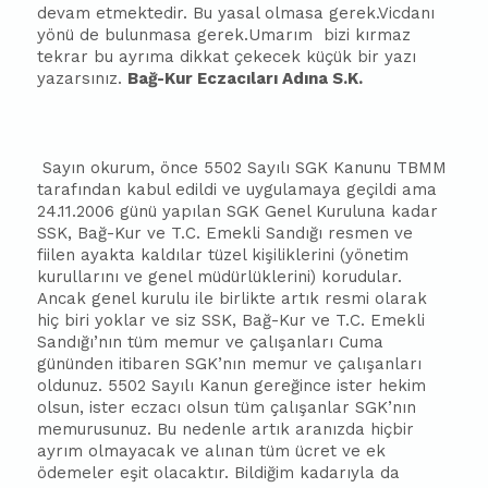
devam etmektedir. Bu yasal olmasa gerek.Vicdanı
yönü de bulunmasa gerek.Umarım
bizi kırmaz
tekrar bu ayrıma dikkat çekecek küçük bir yazı
yazarsınız.
Bağ-Kur Eczacıları Adına S.K.
Sayın okurum, önce 5502 Sayılı SGK Kanunu TBMM
tarafından kabul edildi ve uygulamaya geçildi ama
24.11.2006 günü yapılan SGK Genel Kuruluna kadar
SSK, Bağ-Kur ve T.C. Emekli Sandığı resmen ve
fiilen ayakta kaldılar tüzel kişiliklerini (yönetim
kurullarını ve genel müdürlüklerini) korudular.
Ancak genel kurulu ile birlikte artık resmi olarak
hiç biri yoklar ve siz SSK, Bağ-Kur ve T.C. Emekli
Sandığı’nın tüm memur ve çalışanları Cuma
gününden iti
ba
ren SGK’nın memur ve çalışanları
oldunuz. 5502 Sayılı Kanun gereğince ister hekim
olsun, ister eczacı olsun tüm çalışanlar SGK’nın
memurusunuz. Bu nedenle artık aranızda hiçbir
ayrım olmayacak ve alınan tüm ücret ve ek
ödemeler eşit olacaktır. Bildiğim kadarıyla da