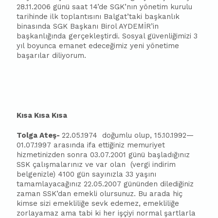
28.11.2006 günü saat 14’de SGK’nın yönetim kurulu
tarihinde ilk toplantısını Balgat’taki
ba
şkanlık
binasında SGK Başkanı Birol AYDEMİR’in
ba
şkanlığında gerçekleştirdi. Sosyal güvenliğimizi 3
yıl boyunca emanet edeceğimiz yeni yönetime
ba
şarılar diliyorum.
Kısa Kısa Kısa
Tolga Ateş-
22.05.1974
doğumlu olup, 15.10.1992—
01.07.1997 arasında ifa ettiğiniz memuriyet
hizmetinizden sonra 03.07.2001 günü
ba
şladığınız
SSK çalışmalarınız ve var olan
(vergi indirim
belgenizle) 4100 gün sayınızla 33 yaşını
tamamlayacağınız 22.05.2007 gününden dilediğiniz
zaman SSK’dan emekli olursunuz. Bu arada hiç
kimse sizi emekliliğe sevk edemez, emekliliğe
zorlayamaz ama tabi ki her işçiyi normal şartlarla