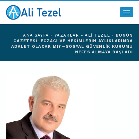
Togg
navig
ANA SAYFA
»
YAZARLAR
»
ALI TEZEL
»
BUGÜN
GAZETESI–ECZACI VE HEKIMLERIN AYLIKLARINDA
ADALET OLACAK MI?—SOSYAL GÜVENLIK KURUMU
NEFES ALMAYA BAŞLADI