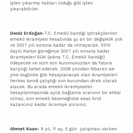
işten çıkarma hakları olduğu gibi işten
çıkarabilirler.
Deniz
Erdoğan-
T.C. Emekli Sandığı iştirakçilerinin
emekli ikramiyesi hesabında şu an bir değişiklik yok
ve 2007 yılı sonuna kadar da olmayacak. 5510
Sayılı Kanun gereğince 2007 yılı sonuna kadar
ikramiyeleri SGK (adına T.C. Emekli Sandığı)
ödeyecek ve sizin son kurumunuzdan da fatura
karşılığı tahsil edecek. 2008 yılından iti
ba
ren ise
yine bugünkü gibi hesaplanacak olan ikramiyeleri
herkes kendi çalıştığı son kurumdan direk olarak
alacak. Bu arada emekli ikramiyesinin
hesaplanmasında aylık
ba
ğlama oranının bir etkisi
olmaz, son emekli keseneğinize esas brüt
kazancınız kadar ikramiye alırsınız.
Ahmet Kaan-
9 yıl, 11 ay, 5 gün
çalışması varken