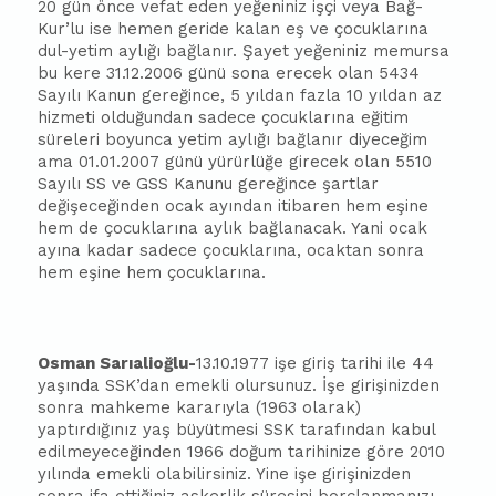
20 gün önce vefat eden yeğeniniz işçi veya Bağ-
Kur’lu ise hemen geride kalan eş ve çocuklarına
dul-yetim aylığı
ba
ğlanır. Şayet yeğeniniz memursa
bu kere 31.12.2006 günü sona erecek olan 5434
Sayılı Kanun gereğince, 5 yıldan fazla 10 yıldan az
hizmeti olduğundan sadece çocuklarına eğitim
süreleri boyunca yetim aylığı
ba
ğlanır diyeceğim
ama 01.01.2007 günü yürürlüğe girecek olan 5510
Sayılı SS ve GSS Kanunu gereğince şartlar
değişeceğinden ocak ayından iti
ba
ren hem eşine
hem de çocuklarına aylık
ba
ğlanacak. Yani ocak
ayına kadar sadece çocuklarına, ocaktan sonra
hem eşine hem çocuklarına.
Osman Sarıalioğlu-
13.10.1977 işe giriş tarihi ile 44
yaşında SSK’dan emekli olursunuz. İşe girişinizden
sonra mahkeme kararıyla (1963 olarak)
yaptırdığınız yaş büyütmesi SSK tarafından kabul
edilmeyeceğinden 1966 doğum tarihinize göre 2010
yılında emekli olabilirsiniz. Yine işe girişinizden