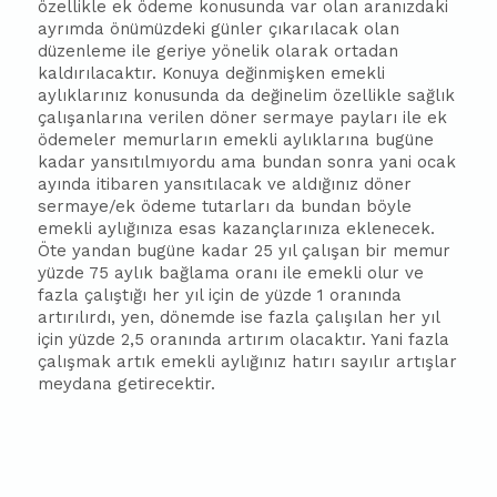
özellikle ek ödeme konusunda var olan aranızdaki
ayrımda önümüzdeki günler çıkarılacak olan
düzenleme ile geriye yönelik olarak ortadan
kaldırılacaktır. Konuya değinmişken emekli
aylıklarınız konusunda da değinelim özellikle sağlık
çalışanlarına verilen döner sermaye payları ile ek
ödemeler memurların emekli aylıklarına bugüne
kadar yansıtılmıyordu ama bundan sonra yani ocak
ayında iti
ba
ren yansıtılacak ve aldığınız döner
sermaye/ek ödeme tutarları da bundan böyle
emekli aylığınıza esas kazançlarınıza eklenecek.
Öte yandan bugüne kadar 25 yıl çalışan bir memur
yüzde 75 aylık
ba
ğlama oranı ile emekli olur ve
fazla çalıştığı her yıl için de yüzde 1 oranında
artırılırdı, yen, dönemde ise fazla çalışılan her yıl
için yüzde 2,5 oranında artırım olacaktır. Yani fazla
çalışmak artık emekli aylığınız hatırı sayılır artışlar
meydana getirecektir.