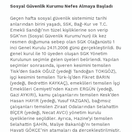
Sosyal Güvenlik Kurumu Nefes Almaya Başladı
Geçen hafta sosyal güvenlik sistemimiz tarihi
anlarından birini yaşadı, SSK, Bağ-Kur ve T.C.
Emekli Sandığı’nın tüzel kişiliklerine son verip
SGK’nın (Sosyal Güvenlik Kurumu’nun) ilk kez
resmen doğumuna sebep olan SGK Olağanüstü 1
inci Genel Kurulu 24.11.2006 günü gerçekleştirildi. Bu
genel kurul ile 10 üyeden oluşan SGK Yönetim
Kurulunun seçimle gelen üyeleri belirlendi. Yapılan
seçimler sonrasında, işveren kesimini temsilen
Tisk’den Sadık OĞUZ (yedeği Tandoğan TOKGÖZ),
işçi kesimini temsilen Türk-İş’den Fikret BARIN
(yedeği, Bedrettin KAYKAÇ), emeklileri temsilen İşçi
Emeklileri Cemiyeti’nden Kazım ERGÜN (yedeği,
Gazi AYKIRI), kamu çalışanlarını temsilen Kesk’den
Hasan HAYIR (yedeği, Yusuf YAZGAN),
ba
ğımsız
çalışanları temsilen Ziraat Odalarından Selahattin
BİÇER (yedeği, Necat AVCI) yönetim kurulu
üyeliklerine seçildiler. Ayrıca, Hazine’yi temsilen
Selahattin ŞAHİN, Maliye Bakanlığı’nı temsilen
Hayati GÖKÇE’nin atamaları da gerçekleştirilmiştir.