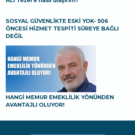
ALİ Tezel’e nasıl ulaşırım?
SOSYAL GÜVENLİKTE ESKİ YOK- 506
ÖNCESİ HİZMET TESPİTİ SÜREYE BAĞLI
DEĞİL
HANGİ MEMUR EMEKLİLİK YÖNÜNDEN
AVANTAJLI OLUYOR!