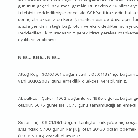
gününün geçerli sayılması gerekir. Bu nedenle 16 silmek ye
talebiniz reddedilmişse öncelikle SSK’ya itiraz edin hatta
sonuç almazsanız bu kere iş mahkemesinde dava açın. İt
arada yeniden isteğe bağlı olun ve eksik dedikleri süreyi öd
Reddedilen ilk müracaatınız gerek itiraz gerekse mahkeme
aylıklarınızı alırsınız.
Kısa… Kısa… Kısa…
Altuğ Koç- 30.10.1961 doğum tarihi, 02.01.1981 işe başlama
yani 30.10.2007 günü emeklilik dilekçesi verebilirsiniz.
Abdulkadir Çukur- 1962 doğumlu ve 1985 sigorta başlangıçl
olabilir. 5075 günle ise 5075 günü tamamladığı an emekli 
Sezai Taş- 09.01.1951 doğum tarihiyle Türkiye’de hiç sosy
arasındaki 5700 günün karşılığı olan 20160 doları ödemek
(09.01.2008) emekli olursunuz.