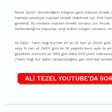
Murat Şeref- Gönderdiğiniz belgeye göre malulen emekli o
hastalık sebebiyle malulen emekli olabilmek için SSK ha
gerekirdi. Bu nedenle malulen emekli olmanız zor. Ancak, 
Defterdarlığı’na başvurup vergi indirim belgesi alırsanız, 
Ali Geliç- Tarım Bağ-Kur’dan en az 25 tam yıl (9000 gün) 
veya 15 tam yıl (5400 gün) ile 58 yaşında kısmi aylık ile e
geçtikten sonra en az 1260 gün daha SSK primi öderseniz 1
(Tarım Bağ-Kur dahil) tamamladığınız gün SSK’dan emekli
ALİ TEZEL YOUTUBE'DA SOR