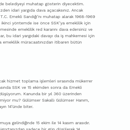
de belediyeyi muhatap gösterin diyecektim.
inizden idari yargıda dava açacaksınız. Ancak
e T.C. Emekli Sandığı’nı muhatap alarak 1968-1969
iz, ikinci yöntemde ise önce SSK’ya emeklilik için
esinde emeklilik red kararını dava edersiniz ve
ar, bu idari yargıdaki davayı da iş mahkemesi için
ya emeklilik müracaatınızdan itibaren bütün
cak hizmet toplama işlemleri sırasında mükerrer
rasında SSK ve 15 ekimden sonra da Emekli
 düşüyorum. Kanunda bir yıl 360 üzerinden
rekmiyor mu? Gülümser Sakallı Gülümser Hanım,
yın 14’ünde biter.
amuya gelindiğinde 15 ekim ile 14 kasım arasıdır.
sigortanızdan sadece bir gün düşülerek 14