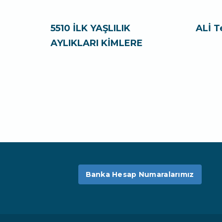
5510 İLK YAŞLILIK
ALİ T
AYLIKLARI KİMLERE
Banka Hesap Numaralarımız