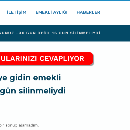
İLETIŞIM
EMEKLI AYLIĞI
HABERLER
UNUZ –30 GÜN DEĞIL 16 GÜN SILINMELIYDI
ULARINIZI CEVAPLIYOR
 gidin emekli
gün silinmeliydi
bir sonuç alamadım.