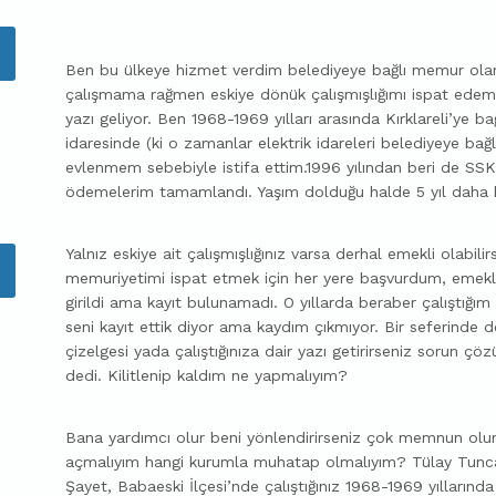
Ben bu ülkeye hizmet verdim belediyeye bağlı memur ola
çalışmama rağmen eskiye dönük çalışmışlığımı ispat edem
yazı geliyor. Ben 1968-1969 yılları arasında Kırklareli’ye ba
idaresinde (ki o zamanlar elektrik idareleri belediyeye ba
evlenmem sebebiyle istifa ettim.1996 yılından beri de SS
ödemelerim tamamlandı. Yaşım dolduğu halde 5 yıl daha b
Yalnız eskiye ait çalışmışlığınız varsa derhal emekli olabil
memuriyetimi ispat etmek için her yere başvurdum, emekli s
girildi ama kayıt bulunamadı. O yıllarda beraber çalıştığım
seni kayıt ettik diyor ama kaydım çıkmıyor. Bir seferinde 
çizelgesi yada çalıştığınıza dair yazı getirirseniz sorun çö
dedi. Kilitlenip kaldım ne yapmalıyım?
Bana yardımcı olur beni yönlendirirseniz çok memnun oluru
açmalıyım hangi kurumla muhatap olmalıyım? Tülay Tunca 
Şayet, Babaeski İlçesi’nde çalıştığınız 1968-1969 yılların