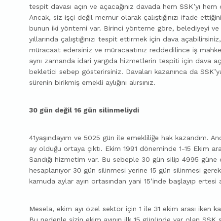
tespit davası açın ve açacağınız davada hem SSK’yı hem 
Ancak, siz işçi değil memur olarak çalıştığınızı ifade ettiğ
bunun iki yöntemi var. Birinci yönteme göre, belediyeyi v
yıllarında çalıştığınızı tespit ettirmek için dava açabilirsin
müracaat edersiniz ve müracaatınız reddedilince iş mahkem
aynı zamanda idari yargıda hizmetlerin tespiti için dava aç
bekletici sebep gösterirsiniz. Davaları kazanınca da SSK’
sürenin birikmiş emekli aylığını alırsınız.
30 gün değil 16 gün silinmeliydi
41yaşındayım ve 5025 gün ile emekliliğe hak kazandım. An
ay olduğu ortaya çıktı. Ekim 1991 döneminde 1-15 Ekim a
Sandığı hizmetim var. Bu sebeple 30 gün silip 4995 güne
hesaplanıyor 30 gün silinmesi yerine 15 gün silinmesi ge
kamuda aylar ayın ortasından yani 15’inde başlayıp ertesi a
Mesela, ekim ayı özel sektör için 1 ile 31 ekim arası iken k
Bu nedenle sizin ekim ayının ilk 15 gününde var olan SSK 