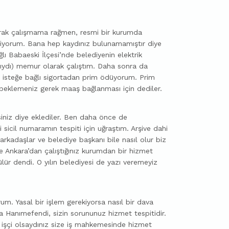
rak çalışmama rağmen, resmi bir kurumda
iyorum. Bana hep kaydınız bulunamamıştır diye
ğlı Babaeski İlçesi’nde belediyenin elektrik
ğlıydı) memur olarak çalıştım. Daha sonra da
K isteğe bağlı sigortadan prim ödüyorum. Prim
eklemeniz gerek maaş bağlanması için dediler.
irsiniz diye eklediler. Ben daha önce de
icil numaramın tespiti için uğraştım. Arşive dahi
 arkadaşlar ve belediye başkanı bile nasıl olur biz
de Ankara’dan çalıştığınız kurumdan bir hizmet
zülür dendi. O yılın belediyesi de yazı veremeyiz
m. Yasal bir işlem gerekiyorsa nasıl bir dava
Hanımefendi, sizin sorununuz hizmet tespitidir.
da işçi olsaydınız size iş mahkemesinde hizmet