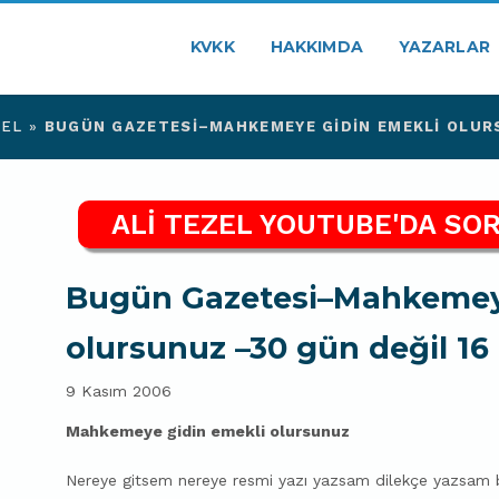
KVKK
HAKKIMDA
YAZARLAR
ZEL
»
BUGÜN GAZETESI–MAHKEMEYE GIDIN EMEKLI OLURS
ALİ TEZEL YOUTUBE'DA SOR
Bugün Gazetesi–Mahkemeye
olursunuz –30 gün değil 16 
9 Kasım 2006
Mahkemeye gidin emekli olursunuz
Nereye gitsem nereye resmi yazı yazsam dilekçe yazsam 