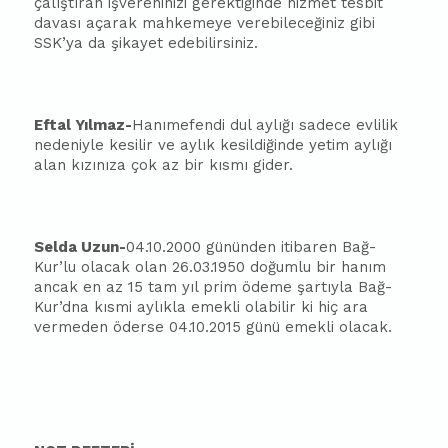
çalıştıran işvereninizi gerektiğinde hizmet tesbit
davası açarak mahkemeye verebileceğiniz gibi
SSK’ya da şikayet edebilirsiniz.
Eftal Yılmaz-
Hanımefendi dul aylığı sadece evlilik
nedeniyle kesilir ve aylık kesildiğinde yetim aylığı
alan kızınıza çok az bir kısmı gider.
Selda Uzun-
04.10.2000 gününden itibaren Bağ-
Kur’lu olacak olan 26.03.1950 doğumlu bir hanım
ancak en az 15 tam yıl prim ödeme şartıyla Bağ-
Kur’dna kısmi aylıkla emekli olabilir ki hiç ara
vermeden öderse 04.10.2015 günü emekli olacak.