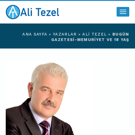
Togg
navig
ANA SAYFA
»
YAZARLAR
»
ALI TEZEL
»
BUGÜN
GAZETESI-MEMURIYET VE 18 YAŞ