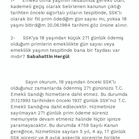
1- Emekli olma yaşımın hesabında gerekli olan,
kademeli geçiş olarak belirlenen kanunun çıktığı
tarihten önceki sigortalı yılların tespitinde, SSK’lı
olarak bir fiil prim ödediğim gün sayısı mı, yoksa 18
yaşını bitirdiğim 20.06.1984 tarihimi göz önüne alınır.
2- SSK’ya 18 yaşından küçük 271 günlük ödemiş
olduğum primlerin emeklilikte gün sayısı veya
emeklilik yaşının tespitinde bana bir faydası var
mıdır?
Sabahattin Hergül
Sayın okurum, 18 yaşından önceki SSK’lı
olduğunuz zamanlarda ödenmiş 271 gününüzü T.C.
Emekli Sandığı hizmetlere dahil etmez. Bu durumda
31.12.1993 tarihinden önceki 1937 günlük SSK’nız T.C.
Emekli Sandığına dahil edilecektir. Hizmetinize
sayılmayan 271 günlük prim ödeme süreniz
memuriyete devam etmeniz halinde hiçbir işinize
yaramayacaktır. Bu durumda 4759 Sayılı Kanun
gereğince, hizmetinize sayılan 5 yıl, 4 ay, 17 günlük
SSK süreniz ve 8 aylık askerlik sürenizle birlikte