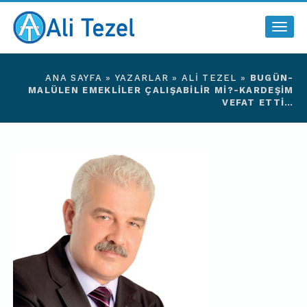
Togg
navig
ANA SAYFA
»
YAZARLAR
»
ALI TEZEL
»
BUGÜN-
MALÜLEN EMEKLILER ÇALIŞABILIR MI?-KARDEŞIM
VEFAT ETTI…