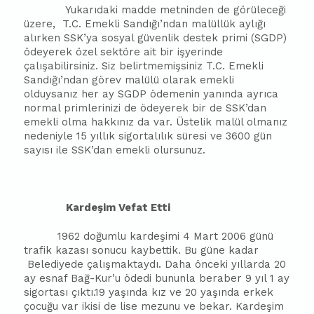
Yukarıdaki madde metninden de görüleceği
üzere,
T.C. Emekli Sandığı’ndan malüllük aylığı
alırken SSK’ya sosyal güvenlik destek primi (SGDP)
ödeyerek özel sektöre ait bir işyerinde
çalışabilirsiniz. Siz belirtmemişsiniz T.C. Emekli
Sandığı’ndan görev malülü olarak emekli
olduysanız her ay SGDP ödemenin yanında ayrıca
normal primlerinizi de ödeyerek bir de SSK’dan
emekli olma hakkınız da var. Üstelik malül olmanız
nedeniyle 15 yıllık sigortalılık süresi ve 3600 gün
sayısı ile SSK’dan emekli olursunuz.
Kardeşim Vefat Etti
1962 doğumlu kardeşimi 4 Mart 2006 günü
trafik kazası sonucu kaybettik. Bu güne kadar
Belediyede çalışmaktaydı. Daha önceki yıllarda 20
ay esnaf Bağ-Kur’u ödedi bununla beraber 9 yıl 1 ay
sigortası çıktı.19 yaşında kız ve 20 yaşında erkek
çocuğu var ikisi de lise mezunu ve bekar. Kardeşim