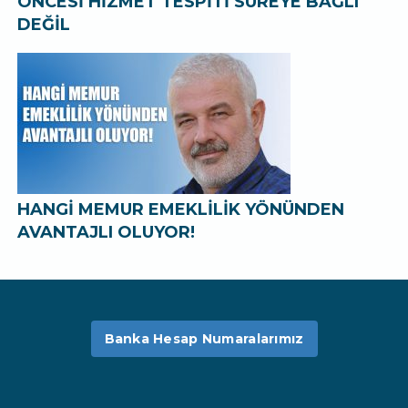
ÖNCESİ HİZMET TESPİTİ SÜREYE BAĞLI
DEĞİL
HANGİ MEMUR EMEKLİLİK YÖNÜNDEN
AVANTAJLI OLUYOR!
Banka Hesap Numaralarımız