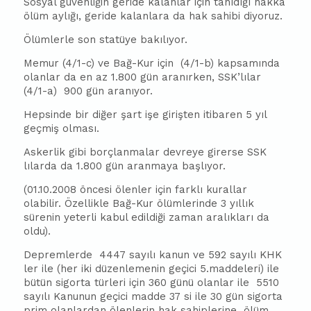
Sosyal güvenliğin geride kalanlar için tanıdığı hakka
ölüm aylığı, geride kalanlara da hak sahibi diyoruz.
Ölümlerle son statüye bakılıyor.
Memur (4/1-c) ve Bağ-Kur için (4/1-b) kapsamında
olanlar da en az 1.800 gün aranırken, SSK’lılar
(4/1-a) 900 gün aranıyor.
Hepsinde bir diğer şart işe girişten itibaren 5 yıl
geçmiş olması.
Askerlik gibi borçlanmalar devreye girerse SSK
lılarda da 1.800 gün aranmaya başlıyor.
(01.10.2008 öncesi ölenler için farklı kurallar
olabilir. Özellikle Bağ-Kur ölümlerinde 3 yıllık
sürenin yeterli kabul edildiği zaman aralıkları da
oldu).
Depremlerde 4447 sayılı kanun ve 592 sayılı KHK
ler ile (her iki düzenlemenin geçici 5.maddeleri) ile
bütün sigorta türleri için 360 günü olanlar ile 5510
sayılı Kanunun geçici madde 37 si ile 30 gün sigorta
prim olanlardan ölenlerin hak sahiplerine ölüm