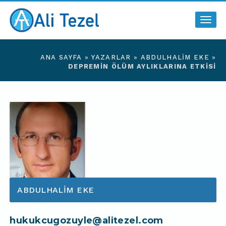
Togg
navig
ANA SAYFA
»
YAZARLAR
»
ABDULHALIM EKE
»
DEPREMİN ÖLÜM AYLIKLARINA ETKİSİ
ABDULHALIM EKE
hukukcugozuyle@alitezel.com