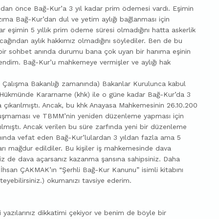
ından önce Bağ-Kur’a 3 yıl kadar prim ödemesi vardı. Eşimin
zıma Bağ-Kur’dan dul ve yetim aylığı bağlanması için
 eşimin 5 yıllık prim ödeme süresi olmadığını hatta askerlik
cağından aylık hakkımız olmadığını söylediler. Ben de bu
bir sohbet anında durumu bana çok uyan bir hanıma eşinin
ğrendim. Bağ-Kur’u mahkemeye vermişler ve aylığı hak
n Çalışma Bakanlığı zamanında) Bakanlar Kurulunca kabul
n Hükmünde Kararname (khk) ile o güne kadar Bağ-Kur’da 3
ıla çıkarılmıştı. Ancak, bu khk Anayasa Mahkemesinin 26.10.200
uk oluşmaması ve TBMM’nin yeniden düzenleme yapması için
rılmıştı. Ancak verilen bu süre zarfında yeni bir düzenleme
nında vefat eden Bağ-Kur’lulardan 3 yıldan fazla ama 5
arı mağdur edildiler. Bu kişiler iş mahkemesinde dava
. Siz de dava açarsanız kazanma şansına sahipsiniz. Daha
m İhsan ÇAKMAK’ın “Şerhli Bağ-Kur Kanunu” isimli kitabını
yebilirsiniz.) okumanızı tavsiye ederim.
gili yazılarınız dikkatimi çekiyor ve benim de böyle bir