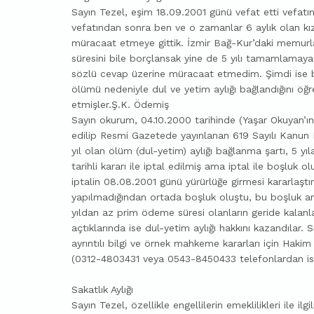
Sayın Tezel, eşim 18.09.2001 günü vefat etti vefat
vefatından sonra ben ve o zamanlar 6 aylık olan kı
müracaat etmeye gittik. İzmir Bağ-Kur’daki memurlar
süresini bile borçlansak yine de 5 yılı tamamlamaya
sözlü cevap üzerine müracaat etmedim. Şimdi ise 
ölümü nedeniyle dul ve yetim aylığı bağlandığını ö
etmişler.Ş.K. Ödemiş
Sayın okurum, 04.10.2000 tarihinde (Yaşar Okuyan’ı
edilip Resmi Gazetede yayınlanan 619 Sayılı Kanu
yıl olan ölüm (dul-yetim) aylığı bağlanma şartı, 5 y
tarihli kararı ile iptal edilmiş ama iptal ile boşl
iptalin 08.08.2001 günü yürürlüğe girmesi kararlaştı
yapılmadığından ortada boşluk oluştu, bu boşluk a
yıldan az prim ödeme süresi olanların geride kalanl
açtıklarında ise dul-yetim aylığı hakkını kazandılar
ayrıntılı bilgi ve örnek mahkeme kararları için Haki
(0312-4803431 veya 0543-8450433 telefonlardan iste
Sakatlık Aylığı
Sayın Tezel, özellikle engellilerin emeklilikleri ile il