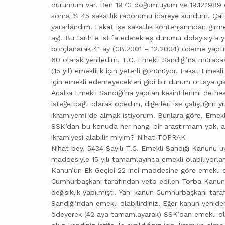
durumum var. Ben 1970 doğumluyum ve 19.12.1989 d
sonra % 45 sakatlık raporumu idareye sundum. Çalışt
yararlandım. Fakat işe sakatlık kontenjanından girmedi
ay). Bu tarihte istifa ederek eş durumu dolayısıyla y
borçlanarak 41 ay (08.2001 – 12.2004) ödeme yaptım
60 olarak yeniledim. T.C. Emekli Sandığı’na mürac
(15 yıl) emeklilik için yeterli görünüyor. Fakat Eme
için emekli edemeyecekleri gibi bir durum ortaya çık
Acaba Emekli Sandığı’na yapılan kesintilerimi de he
isteğe bağlı olarak ödedim, diğerleri ise çalıştığım y
ikramiyemi de almak istiyorum. Bunlara göre, Emek
SSK’dan bu konuda her hangi bir araştırmam yok, a
ikramiyesi alabilir miyim? Nihat TOPRAK
Nihat bey, 5434 Sayılı T.C. Emekli Sandığı Kanunu 
maddesiyle 15 yılı tamamlayınca emekli olabiliyorla
Kanun’un Ek Geçici 22 inci maddesine göre emekli o
Cumhurbaşkanı tarafından veto edilen Torba Kanun’da
değişiklik yapılmıştı. Yani kanun Cumhurbaşkanı tar
Sandığı’ndan emekli olabilirdiniz. Eğer kanun yenid
ödeyerek (42 aya tamamlayarak) SSK’dan emekli olm