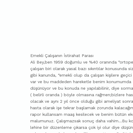
Emekli Çalışanın İstirahat Parası
Ali Bey,ben 1959 doğumlu ve %40 oranında “ortopedi
çalışan biri olarak yasal bazı sıkıntılar konusunda siz
gibi kanunda, “emekli olup da çalışan kişilere geçi
var ve bu maddeden hareketle benim konumumda olan
düşünüyor ve bu konuda ne yapılabilinir, diye sormak 
( belirli oranda ) böyle olmasına rağmen;bizlere h
olacak ve aynı 2 yıl önce olduğu gibi ameliyat son
hasta olarak işe tekrar başlamak zorunda kalacağım
rapor kullansam maaş kesilecek ve benim bütün ekon
malumunuz. Çalışmazsak sonuç daha vahim…Bu kon
lehine bir düzenleme çıkarsa çok iyi olur diye dü