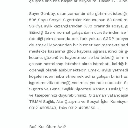
çalışmalarınızda başarılar diliyorum. Hasan B. Günb
Sayın Günbay, uzun zamandır dile getirmek istediği
506 Sayılı Sosyal Sigortalar Kanunu’nun 63 üncü ma
SSK’ya aylık kazançlarından %30 oranında sosyal güv
Bilindiği üzere normal çalışanların ücretlerinden is
ödediği prim arasında pek fark yoktur. SGDP ödeyere
de emeklilik yönünden bir hizmet verilmemekte sade
meslekte kazanma gücü kaybına uğrarsa ikinci bir gelir
kolunu, gözünü vs kaybetmez ise bu ödediği prim h
çalışan hastalanıp istirahat alırsa istirahatli kaldığ
ödeneği olarak alabilmektedir. Emekli aylığı yetmediği
köşelerinden heba etmemek adına çalışan birisi hasta
işgöremezlik ödeneği) verilmesi yerinde olacaktır.
Sigorta ve Genel Sağlık Sigortası Kanunu Taslağı” içi
ve taleplerinizi duyurabilirsiniz. O zaman vatandaşlık
TBMM Sağlık, Aile Çalışma ve Sosyal İşler Komisyo
0312-4205349, faks 0312-4205350…
Bağ-Kur Ölüm Aylığı