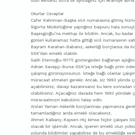
olun kendiniz istifa ile ayrıldığınız için ikramiye alma
Okurlar Cevaplar
Cafer Kahrıman-Başka sicil numarasına gitmiş hizmet
Sigorta Müdürlüğüne yaptığınız başvuru hala sonu
Başesgioğlu’na mektup ile bildirin. Ancak, bu kadar
günleri kullanamaz hatta gittiği sicil numarasının sa
Bayram Karahan-Babanız, askerliği borçlansa da bo
SSK’dan emekli olabilir.
Salih Etemoğlu-15175 göstergeden bağlanan aylığını
Adnan Savaşçı-Bursa-SSK’ya isteğe bağlı prim öderke
çalışmış görünüyorsunuz. İsteğe bağlı olanlar çalışm
müracaat etmeleri gerekir. Ancak, siz 1993 yılında
açabilirsiniz, davayı kazanırsanız bu kere sonradan ö
olabilirsiniz. Açacağınız davada hem 1993 yılındaki 
müracaatınızın kabulünü talep edin.
Arslan Yaman-Askerlik borçlanması yapmanıza gerek
tamamladığınız anda emekli olacaksınız.
Ahmet Kalkanç-Kayseri-Hiç kimse hiçbir çalışanı SSK
olacak bir işlemdir. Ancak, işveren emekli olun yoksa
yolunda bildirimler yapabilirse de bu emekliliğe se