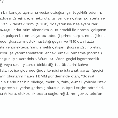
ay
m bir konuyu açmama vesile olduğuz için teşekkür ederim.
ddesi gereğince, emekli olanlar yeniden çalışmak isterlerse
enlik destek primi (SGDP) ödeyerek işe başlayabilirler.
e %33,5 kadar prim alınmakta olup emekli ile normal çalışanın
k çalışan bir emekliye bu ödediği prime karşın, ne sağlık ne
ce işkazası-meslek hastalığı geçirir ve %10’dan fazla
 verilmektedir. Yani, emekli çalışan işkazası geçirip elini,
içbir işe yaramamaktadır. Ancak, emekli olmamış (normal)
ı her gün için ücretinin 2/3’ünü SSK’dan geçici işgöremezlik
 veya uzun yıllardır biriktirdiği tecrübelerini kahve
lanıp, işe gidemediğinde kendisine istirahat parası (geçici
 Sayın okurlarım halen TBMM gündeminde olan, “Sosyal
n sizlerin her biri dilekçe, mektup, faks, e-mail yoluyla istek
 görevinizi yerine getirmiş olursunuz. İşte iletişim adresleri,
nu Ankara, elektronik posta
sagkom@tbmm.gov.tr
, telefon