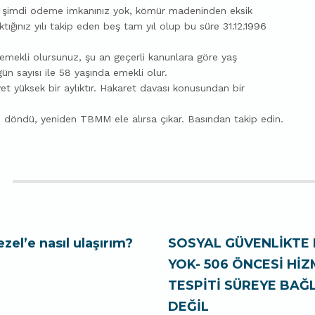
ri şimdi ödeme imkanınız yok, kömür madeninden eksik
ktığınız yılı takip eden beş tam yıl olup bu süre 31.12.1996
emekli olursunuz, şu an geçerli kanunlara göre yaş
ün sayısı ile 58 yaşında emekli olur.
et yüksek bir aylıktır. Hakaret davası konusundan bir
döndü, yeniden TBMM ele alırsa çıkar. Basından takip edin.
ezel’e nasıl ulaşırım?
SOSYAL GÜVENLİKTE 
YOK- 506 ÖNCESİ Hİ
TESPİTİ SÜREYE BAĞL
DEĞİL