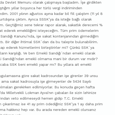
a Devlet Memuru olarak çalışmaya başladım. İşe girdikten
ığım yıllar boyunca her türlü vergi indiriminden
m. 2001 yılının ağustos ayına kadar bil fiil çalıştım (11 yıl 8
urtdışına çıktım. Ayrıca SSSK’ya da isteğe bağlı olarak
. Geçtiğimiz sene tekrar rapor alarak, sakatlık derecemi %
aat ederek emekliliğimi isteyeceğim. Tüm prim ödemelerim
kli Sandığı Kanunu’nda, işe sakat kontenjanından girmediğim
tı. Bir diğer ihtimal SSK`dan da bu talepte bulunabilirim.
sap ederek hizmetlerimi birleştirirler mi? Çünkü SSK`ya
ılların karşılığı. Ve ben Emekli Sandığı`ndan emekli olarak
li Sandığı’ndan emekli olmama mani bir durum var mıdır?
caba SSK beni emekli yapar mı? Bu yıllara ait emekli
uygulamasına göre sakat kadrosundan işe girenler 39 unsu
r ama sakat kadrosuyla işe girmeyenler de 5434 Sayılı
lmaları gerekirken edilmiyorlar. Bu konuda geçen hafta
 Milletvekili Lokman Ayva’nın çabaları ile sizin lehinize
afından veto edilmeseydi hemen gidip T.C. Emekli
en çıkarılmaz ise 41 ay prim ödediğiniz SSK’ya 1 ay daha prim
a hakkınız hep var. Bu arada nereden emekli olursanız