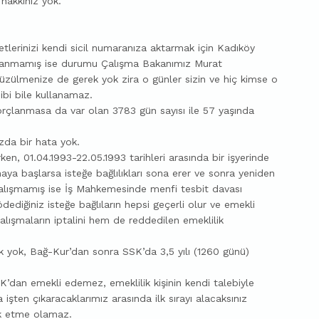
 hakkınız yok.
lerinizi kendi sicil numaranıza aktarmak için Kadıköy
çlanmamış ise durumu Çalışma Bakanımız Murat
 üzülmenize de gerek yok zira o günler sizin ve hiç kimse o
hibi bile kullanamaz.
rçlanmasa da var olan 3783 gün sayısı ile 57 yaşında
zda bir hata yok.
n, 01.04.1993-22.05.1993 tarihleri arasında bir işyerinde
aya başlarsa isteğe bağlılıkları sona erer ve sonra yeniden
 çalışmamış ise İş Mahkemesinde menfi tesbit davası
dediğiniz isteğe bağlıların hepsi geçerli olur ve emekli
çalışmaların iptalini hem de reddedilen emeklilik
 yok, Bağ-Kur’dan sonra SSK’da 3,5 yılı (1260 günü)
’dan emekli edemez, emeklilik kişinin kendi talebiyle
 işten çıkaracaklarımız arasında ilk sırayı alacaksınız
vk etme olamaz.