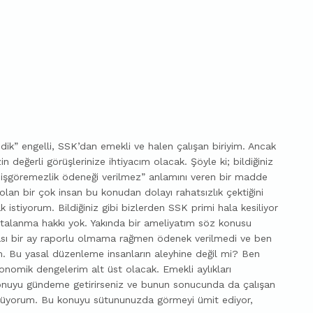
k” engelli, SSK’dan emekli ve halen çalışan biriyim. Ancak
in değerli görüşlerinize ihtiyacım olacak. Şöyle ki; bildiğiniz
ci işgöremezlik ödeneği verilmez” anlamını veren bir madde
 bir çok insan bu konudan dolayı rahatsızlık çektiğini
istiyorum. Bildiğiniz gibi bizlerden SSK primi hala kesiliyor
astalanma hakkı yok. Yakında bir ameliyatım söz konusu
rası bir ay raporlu olmama rağmen ödenek verilmedi ve ben
. Bu yasal düzenleme insanların aleyhine değil mi? Ben
omik dengelerim alt üst olacak. Emekli aylıkları
uyu gündeme getirirseniz ve bunun sonucunda da çalışan
şünüyorum. Bu konuyu sütununuzda görmeyi ümit ediyor,