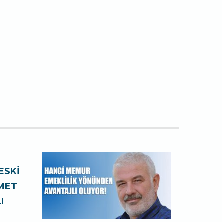
ESKİ
ZMET
I