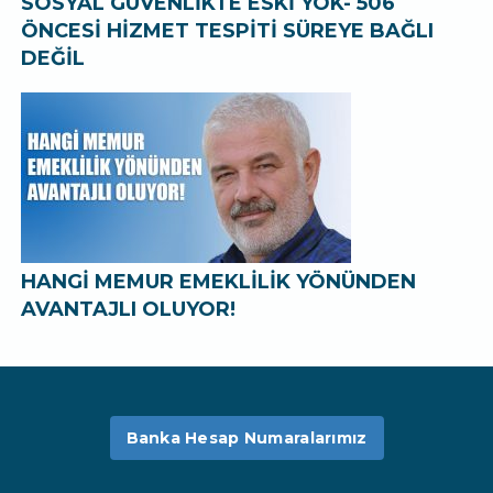
SOSYAL GÜVENLİKTE ESKİ YOK- 506
ÖNCESİ HİZMET TESPİTİ SÜREYE BAĞLI
DEĞİL
HANGİ MEMUR EMEKLİLİK YÖNÜNDEN
AVANTAJLI OLUYOR!
Banka Hesap Numaralarımız