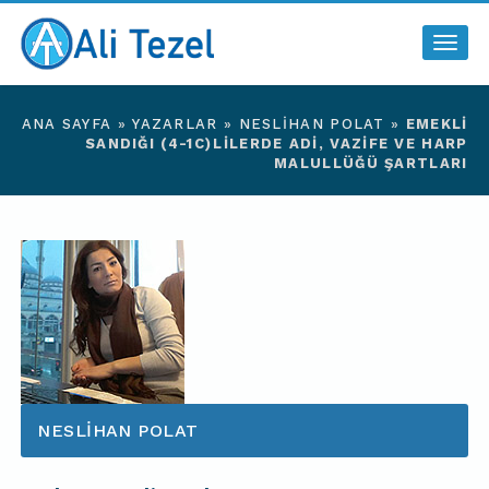
Togg
navig
ANA SAYFA
»
YAZARLAR
»
NESLIHAN POLAT
»
EMEKLI
SANDIĞI (4-1C)LILERDE ADI, VAZIFE VE HARP
MALULLÜĞÜ ŞARTLARI
NESLIHAN POLAT