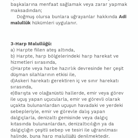
başkalarına menfaat sağlamak veya zarar yapmak
maksadından;
Doğmuş olursa bunlara uğrayanlar hakkında
Adi
malullük
hükümleri uygulanır.
3-Harp Malullüğü:
a) Harpte fiilen ateş altında,
b) Harpte, harp bölgelerindeki harp harekat ve
hizmetleri sırasında,
c)Harpte veya harbe hazırlık devresinde her çeşit
düşman silahlarının etkisi ile,
d)Askeri harekatı gerektiren iç ve sınır harekatı
sırasında,
e)Barışta ve olağanüstü hallerde, emir veya görev
ile uçuş yapan uçucularla, emir ve görevli olarak
uçakta bulunanlardan uçuşun havadaki ve yerdeki
sebepleriyle, emir ve görevle dalış yapan
dalgıçlarla, denizaltı gemisinde veya dalgıç
kıtasında bulunanlardan, denizaltıcılığın ya da
dalgıçlığın çeşitli sebep ve tesiri ile uğranılması
halinde, buna harp malullüğü denilmektedir.