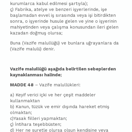
kurumlarca kabul edilmesi şartıyla);
ç) Fabrika, atelye ve benzeri işyerlerinde, işe
başlamadan evvel iş sırasında veya işi bitirdikten
sonra, o işyerinde husule gelen ve yine o işyerinin
mahiyetinden veya çalışma konusundan ileri gelen
kazadan doğmuş olursa;
Buna (Vazife malullüğü) ve bunlara uğrayanlara da
(Vazife malulü) denir.
Vazife malullüğü aşağıda belirtilen sebeplerden
kaynaklanması halinde;
MADDE 48
– Vazife malullükleri:
a) Keyif verici içki ve her çeşit maddeler
kullanmaktan
b) Kanun, tüzük ve emir dışında hareket etmiş
olmaktan;
c)Yasak fiilleri yapmaktan;
ç) İntihara teşebbüsten;
d) Her ne suretle olursa olsun kendisine veya