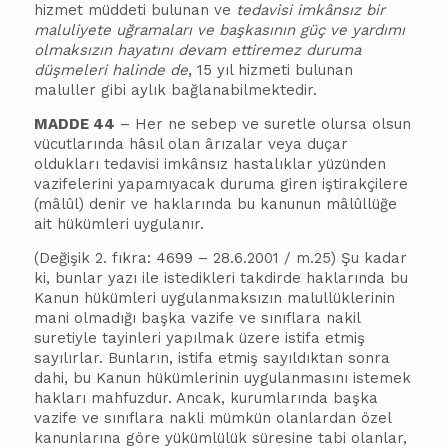
hizmet müddeti bulunan ve
tedavisi imkânsız bir
maluliyete uğramaları ve başkasının güç ve yardımı
olmaksızın hayatını devam ettiremez duruma
düşmeleri halinde de
, 15 yıl hizmeti bulunan
maluller gibi aylık bağlanabilmektedir.
MADDE 44
– Her ne sebep ve suretle olursa olsun
vücutlarında hâsıl olan ârızalar veya duçar
oldukları tedavisi imkânsız hastalıklar yüzünden
vazifelerini yapamıyacak duruma giren iştirakçilere
(mâlûl) denir ve haklarında bu kanunun mâlûllüğe
ait hükümleri uygulanır.
(Değişik 2. fıkra: 4699 – 28.6.2001 / m.25) Şu kadar
ki, bunlar yazı ile istedikleri takdirde haklarında bu
Kanun hükümleri uygulanmaksızın malullüklerinin
mani olmadığı başka vazife ve sınıflara nakil
suretiyle tayinleri yapılmak üzere istifa etmiş
sayılırlar. Bunların, istifa etmiş sayıldıktan sonra
dahi, bu Kanun hükümlerinin uygulanmasını istemek
hakları mahfuzdur. Ancak, kurumlarında başka
vazife ve sınıflara nakli mümkün olanlardan özel
kanunlarına göre yükümlülük süresine tabi olanlar,