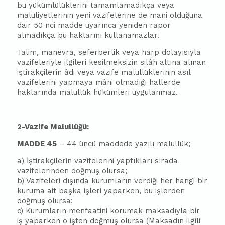
bu yükümlülüklerini tamamlamadıkça veya
maluliyetlerinin yeni vazifelerine de mani olduğuna
dair 50 nci madde uyarınca yeniden rapor
almadıkça bu haklarını kullanamazlar.
Talim, manevra, seferberlik veya harp dolayısıyla
vazifeleriyle ilgileri kesilmeksizin silâh altına alınan
iştirakçilerin âdi veya vazife malullüklerinin asıl
vazifelerini yapmaya mâni olmadığı hallerde
haklarında malullük hükümleri uygulanmaz.
2-Vazife Malullüğü:
MADDE 45
– 44 üncü maddede yazılı malullük;
a) İştirakçilerin vazifelerini yaptıkları sırada
vazifelerinden doğmuş olursa;
b) Vazifeleri dışında kurumların verdiği her hangi bir
kuruma ait başka işleri yaparken, bu işlerden
doğmuş olursa;
c) Kurumların menfaatini korumak maksadıyla bir
iş yaparken o işten doğmuş olursa (Maksadın ilgili