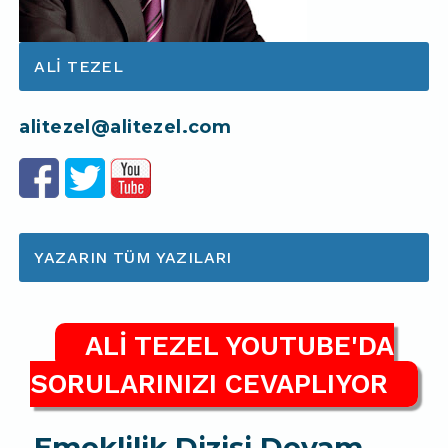
ALI TEZEL
alitezel@alitezel.com
YAZARIN TÜM YAZILARI
ALİ TEZEL YOUTUBE'DA
SORULARINIZI CEVAPLIYOR
Emeklilik Dizisi Devam