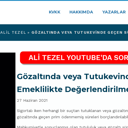
KVKK
HAKKIMDA
YAZARLAR
ALIL TEZEL
»
GÖZALTINDA VEYA TUTUKEVINDE GEÇEN SÜ
ALİ TEZEL YOUTUBE'DA SOR
Gözaltında veya Tutukevin
Emeklilikte Değerlendirilm
27 Haziran 2021
Sigortalı iken herhangi bir suçtan tutuklanan veya gözaltı
gözaltında geçen prim ödenmemiş süreleri borçlandırılabil
Mahkumiyetle sonuçlanmış olan tutululuk veya gözaltı sürel