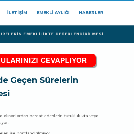
İLETIŞIM
EMEKLI AYLIĞI
HABERLER
RELERIN EMEKLILIKTE DEĞERLENDIRILMESI
ULARINIZI CEVAPLIYOR
de Geçen Sürelerin
esi
na alınanlardan beraat edenlerin tutuklulukta veya
iyor.
eri ise borçlandırılmıyor.