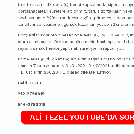
tarihten sonra ilk defa (c) bendi kapsamında sigortalı say
borçlanacakları sürelere ait prim tutarı, sigortalıların veya
sayılı kanunun 82’nci maddesine göre prime esas kazancın 
kendilerince belirlenen günlük kazancın yüzde 32’si oranın
Borçlanılacak sürenin hesabında ayın 28, 29, 30 ve 31 gün 
olarak alınacaktır. Borçlanacağı sürenin başlangıcı ve bitişi
sayısı parmak hesabı yapılmak suretiyle hesaplanıyor.
Prime esas günlük kazanç alt sınırı asgari ücretin otuzda bi
sınırının 7 buçuk katıdır. 01/01/2021-31/12/2021 tarihleri ar
TL, üst sınırı 286,20 TL olarak dikkate alınıyor.
Halil TEZEL
212-2750019
546-2750018
ALİ TEZEL YOUTUBE'DA SOR