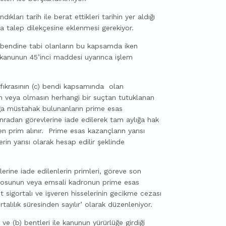
kları tarih ile berat ettikleri tarihin yer aldığı
a talep dilekçesine eklenmesi gerekiyor.
c) bendine tabi olanların bu kapsamda iken
a kanunun 45’inci maddesi uyarınca işlem
i fıkrasının (c) bendi kapsamında olan
lsun veya olmasın herhangi bir suçtan tutuklanan
lığa müstahak bulunanların prime esas
onradan görevlerine iade edilerek tam aylığa hak
 prim alınır. Prime esas kazançların yarısı
in yarısı olarak hesap edilir şeklinde
lerine iade edilenlerin primleri, göreve son
kadrosunun veya emsali kadronun prime esas
 sigortalı ve işveren hisselerinin gecikme cezası
alılık süresinden sayılır’ olarak düzenleniyor.
 ve (b) bentleri ile kanunun yürürlüğe girdiği