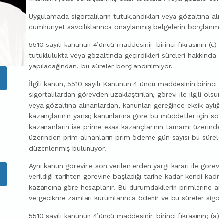
Uygulamada sigortalıların tutuklandıkları veya gözaltına alındı
cumhuriyet savcılıklarınca onaylanmış belgelerin borçlanm
5510 sayılı kanunun 4’üncü maddesinin birinci fıkrasının (
tutuklulukta veya gözaltında geçirdikleri süreleri hakkınd
yapılacağından, bu süreler borçlandırılmıyor.
İlgili kanun, 5510 sayılı Kanunun 4 üncü maddesinin birinc
sigortalılardan görevden uzaklaştırılan, görevi ile ilgili o
veya gözaltına alınanlardan, kanunları gereğince eksik ay
kazançlarının yarısı; kanunlarına göre bu müddetler için s
kazananların ise prime esas kazançlarının tamamı üzerinden
üzerinden prim alınanların prim ödeme gün sayısı bu süreler
düzenlenmiş bulunuyor.
Aynı kanun görevine son verilenlerden yargı kararı ile görev
verildiği tarihten görevine başladığı tarihe kadar kendi 
kazancına göre hesaplanır. Bu durumdakilerin primlerine ait
ve gecikme zamları kurumlarınca ödenir ve bu süreler sigort
5510 sayılı kanunun 4’üncü maddesinin birinci fıkrasının; (a)