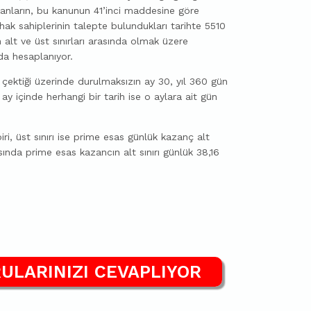
ılanların, bu kanunun 41’inci maddesine göre
 hak sahiplerinin talepte bulundukları tarihte 5510
alt ve üst sınırları arasında olmak üzere
da hesaplanıyor.
çektiği üzerinde durulmaksızın ay 30, yıl 360 gün
 ay içinde herhangi bir tarih ise o aylara ait gün
ri, üst sınırı ise prime esas günlük kazanç alt
asında prime esas kazancın alt sınırı günlük 38,16
ULARINIZI CEVAPLIYOR