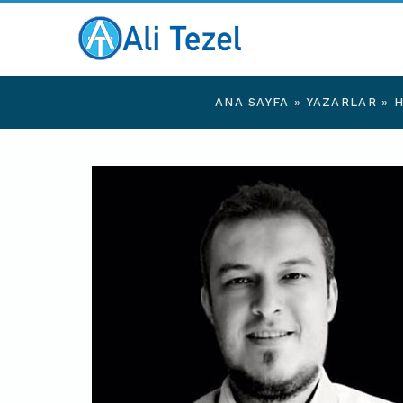
ANA SAYFA
»
YAZARLAR
»
H