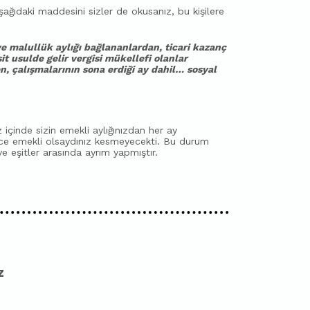
ağıdaki maddesini sizler de okusanız, bu kişilere
ve malullük aylığı bağlananlardan, ticari kazanç
t usulde gelir vergisi mükellefi olanlar
n, çalışmalarının sona erdiği ay dahil… sosyal
içinde sizin emekli aylığınızdan her ay
ce emekli olsaydınız kesmeyecekti. Bu durum
ve eşitler arasında ayrım yapmıştır.
z