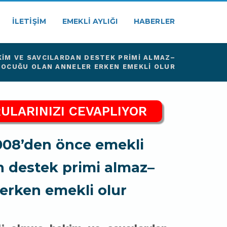
İLETIŞIM
EMEKLI AYLIĞI
HABERLER
KIM VE SAVCILARDAN DESTEK PRIMI ALMAZ–
OCUĞU OLAN ANNELER ERKEN EMEKLI OLUR
ULARINIZI CEVAPLIYOR
08’den önce emekli
n destek primi almaz–
erken emekli olur