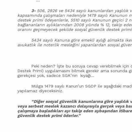
3-
506, 2926 ve 5434 sayılı kanunlardan yaşlılık v
kapsamında
çalışmaları nedeniyle 1479 sayılı Kanunun 
destek primi ödeyenlerle, 5510 sayılı Kanunun geçici 2 nc
bağlananların aylıklarından 2008 yılında % 12, takip eden
oranını geçmeyecek şekilde sosyal güvenlik destek primi 
5434 sayılı Kanuna göre emekli aylığı almakta ik
avukatlık ile noterlik mesleğini yapanlardan sosyal güven
Peki neden? İşte bu soruya cevap verebilmek için
Destek Primi) uygulamasını bilmek gerekir ama sonunda gör
gerekçesi yok, sadece SGK’nın
kıyağı…
Mülga 1479 sayılı Kanun’un SGDP ile aşağıdaki madde
yapılamaz diyeceksiniz.
“Diğer sosyal güvenlik kanunlarına göre yaşlılık 
veya serbest meslek kazancı dolayısıyla gerçek veya basi
çalışmaya başladıkları ayı takip eden aybaşından itibare
güvenlik destek primi öderler.”