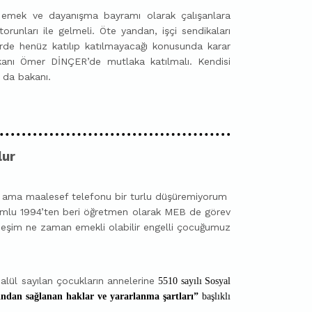
 emek ve dayanışma bayramı olarak çalışanlara
torunları ile gelmeli. Öte yandan, işçi sendikaları
erde henüz katılıp katılmayacağı konusunda karar
kanı Ömer DİNÇER’de mutlaka katılmalı. Kendisi
 da bakanı.
lur
m ama maalesef telefonu bir turlu düşüremiyorum
mlu 1994’ten beri öğretmen olarak MEB de görev
r eşim ne zaman emekli olabilir engelli çocuğumuz
lül sayılan çocukların annelerine
5510 sayılı Sosyal
sından sağlanan haklar ve yararlanma şartları”
başlıklı