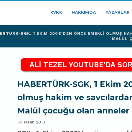
KVKK
HAKKIMDA
YAZARLAR
ERTÜRK-SGK, 1 EKIM 2008’DEN ÖNCE EMEKLI OLMUŞ HA
MALÜL Ç
ALİ TEZEL YOUTUBE'DA SOR
HABERTÜRK-SGK, 1 Ekim 20
olmuş hakim ve savcılarda
Malül çocuğu olan anneler 
30 Nisan 2010