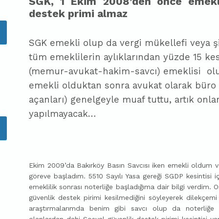
SGK, 1 Ekim 2008’den önce emekl
destek primi almaz
SGK e
mekli olup da vergi mükellefi veya şi
tüm emeklilerin aylıklarından yüzde 15 kes
(memur-avukat-hakim-savcı) emeklisi
ol
emekli olduktan sonra avukat olarak büro a
açanları) genelgeyle muaf tuttu, artık onlar
yapılmayacak…
Ekim 2009’da Bakırköy Basın Savcısı iken emekli oldum ve
göreve başladım. 5510 Sayılı Yasa gereği SGDP kesintisi 
emeklilik sonrası noterliğe başladığıma dair bilgi verdim. 
güvenlik destek pirimi kesilmediğini söyleyerek dilekçe
araştırmalarımda benim gibi savcı olup da noterliğ
olanlardan dahi Sosyal güvenlik destek pirimi kesintisi yapı