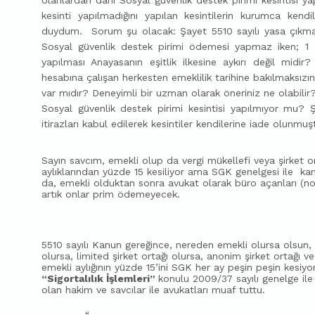
kesinti yapılmadığını yapılan kesintilerin kurumca ken
duydum. Sorum şu olacak: Şayet 5510 sayılı yasa çıkmada
Sosyal güvenlik destek pirimi ödemesi yapmaz iken; 1
yapılması Anayasanın eşitlik ilkesine aykırı değil midir
hesabına çalışan herkesten emeklilik tarihine bakılmaksızı
var mıdır? Deneyimli bir uzman olarak öneriniz ne olabilir?
Sosyal güvenlik destek pirimi kesintisi yapılmıyor mu? Ş
itirazları kabul edilerek kesintiler kendilerine iade olunmuş
Sayın savcım, e
mekli olup da vergi mükellefi veya şirket o
aylıklarından yüzde 15 kesiliyor ama SGK genelgesi ile
ka
da, emekli olduktan sonra avukat olarak büro açanları (not
artık onlar prim ödemeyecek.
5510 sayılı Kanun gereğince, nereden emekli olursa olsun, k
olursa, limited şirket ortağı olursa, anonim şirket ortağı v
emekli aylığının yüzde 15’ini SGK her ay peşin peşin kesi
“Sigortalılık İşlemleri”
konulu 2009/37 sayılı genelge i
olan hakim ve savcılar ile avukatları muaf tuttu.
“…