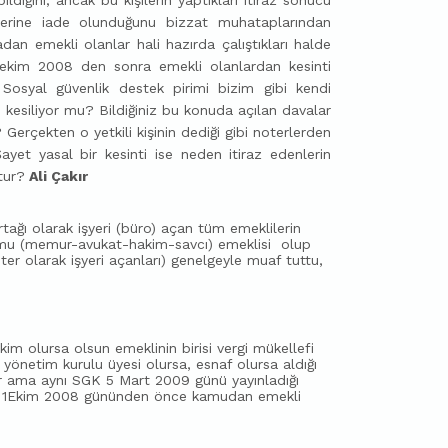
dilerine iade olunduğunu bizzat muhataplarından
n emekli olanlar hali hazırda çalıştıkları halde
 ekim 2008 den sonra emekli olanlardan kesinti
? Sosyal güvenlik destek pirimi bizim gibi kendi
n kesiliyor mu? Bildiğiniz bu konuda açılan davalar
 Gerçekten o yetkili kişinin dediği gibi noterlerden
ayet yasal bir kesinti ise neden itiraz edenlerin
tur?
Ali Çakır
rtağı olarak işyeri (büro) açan tüm emeklilerin
mu (memur-avukat-hakim-savcı) emeklisi
olup
er olarak işyeri açanları) genelgeyle muaf tuttu,
im olursa olsun emeklinin birisi vergi mükellefi
e yönetim kurulu üyesi olursa, esnaf olursa aldığı
yor ama aynı SGK 5 Mart 2009 günü yayınladığı
le 1Ekim 2008 gününden önce kamudan emekli