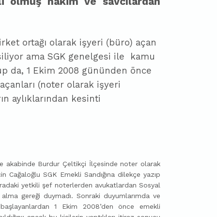
i olmuş hakim ve savcılardan
rket ortağı olarak işyeri (büro) açan
iliyor ama SGK genelgesi ile
kamu
up da, 1 Ekim 2008 gününden önce
çanları (noter olarak işyeri
ın aylıklarından kesinti
 akabinde Burdur Çeltikçi İlçesinde noter olarak
için Cağaloğlu SGK Emekli Sandığına dilekçe yazıp
Oradaki yetkili şef noterlerden avukatlardan Sosyal
mi alma gereği duymadı. Sonraki duyumlarımda ve
e başlayanlardan 1 Ekim 2008’den önce emekli
ldığını; ancak bu kişilerin yaptıkları itiraz sonucu