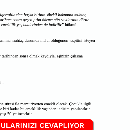
igortalılardan başka birinin sürekli bakımına muhtaç
arihten sonra geçen prim ödeme gün sayılarının dörtte
 emeklilik yaş hadlerinden de indirilir”
hükmü
akımına muhtaç durumda malul olduğunun tespitini isteyen
tarihinden sonra olmak kaydıyla, eşinizin çalışma
ir.
me süresi ile memuriyetten emekli olacak. Çocukla ilgili
e biri kadar bu emeklilik yaşından indirim yapılacaktır.
yaşı 50’ye inecektir.
ULARINIZI CEVAPLIYOR