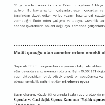
33 yıl aradan sonra ilk defa Taksim meydana 1 Mayıs
açılıyor. Bu bayrama tüm çalışanlar, eşleri, çocukları ve 
tarafından davet edilen ve bu yazının hazırlandığı saatl
vermediğini ifade eden Çalışma ve Sosyal Güvenlik Ba
sadece işverenlerin bakanı değil aynı zamanda çalışanların
Malül çocuğu olan anneler erken emekli o
Sayın Ali TEZEL programlarınızı yakinen takip etmekteyi
eğer cevaplarsanız memnun olurum. Eşim 15.05.1971 doğu
yapmaktadır.bizim birde otistik engelli bir çocuğumuz va
olması emeklilik tarihini etkiler mi?
Ahmet Ayvaz
Sayın okurum, yüzde 60 oranında fazla raporu olup da ma
Sigortalar ve Genel Sağlık Sigortası Kanununun
“Yaşlılık sigorta
28 inci maddesi ile;