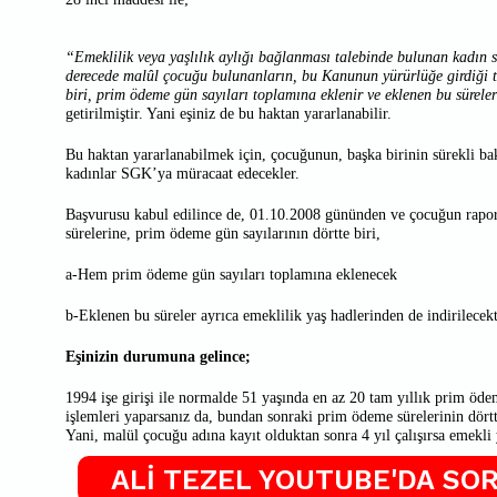
“Emeklilik veya yaşlılık aylığı bağlanması talebinde bulunan kadın s
derecede malûl çocuğu bulunanların, bu Kanunun yürürlüğe girdiği t
biri, prim ödeme gün sayıları toplamına eklenir ve eklenen bu süreler
getirilmiştir. Yani eşiniz de bu haktan yararlanabilir.
Bu haktan yararlanabilmek için, çocuğunun, başka birinin sürekli b
kadınlar SGK’ya müracaat edecekler.
Başvurusu kabul edilince de, 01.10.2008 gününden ve çocuğun rapor 
sürelerine, prim ödeme gün sayılarının dörtte biri,
a-Hem prim ödeme gün sayıları toplamına eklenecek
b-Eklenen bu süreler ayrıca emeklilik yaş hadlerinden de indirilecekt
Eşinizin durumuna gelince;
1994 işe girişi ile normalde 51 yaşında en az 20 tam yıllık prim öde
işlemleri yaparsanız da, bundan sonraki prim ödeme sürelerinin dörtt
Yani, malül çocuğu adına kayıt olduktan sonra 4 yıl çalışırsa emekli 
ALİ TEZEL YOUTUBE'DA SOR