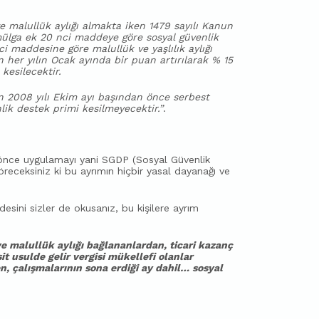
e malullük aylığı almakta iken 1479 sayılı Kanun
mülga ek 20 nci maddeye göre sosyal güvenlik
i maddesine göre malullük ve yaşlılık aylığı
 her yılın Ocak ayında bir puan artırılarak % 15
kesilecektir.
en 2008 yılı Ekim ayı başından önce serbest
lik destek primi kesilmeyecektir.”
.
 önce uygulamayı yani SGDP (Sosyal Güvenlik
eceksiniz ki bu ayrımın hiçbir yasal dayanağı ve
sini sizler de okusanız, bu kişilere ayrım
ve malullük aylığı bağlananlardan, ticari kazanç
t usulde gelir vergisi mükellefi olanlar
n, çalışmalarının sona erdiği ay dahil… sosyal