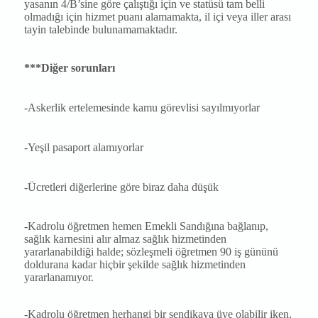
yasanın 4/B’sine göre çalıştığı için ve statüsü tam belli
olmadığı için hizmet puanı alamamakta, il içi veya iller arası
tayin talebinde bulunamamaktadır.
***Diğer sorunları
-Askerlik ertelemesinde kamu görevlisi sayılmıyorlar
-Yeşil pasaport alamıyorlar
-Ücretleri diğerlerine göre biraz daha düşük
-Kadrolu öğretmen hemen Emekli Sandığına bağlanıp,
sağlık karnesini alır almaz sağlık hizmetinden
yararlanabildiği halde; sözleşmeli öğretmen 90 iş gününü
doldurana kadar hiçbir şekilde sağlık hizmetinden
yararlanamıyor.
-Kadrolu öğretmen herhangi bir sendikaya üye olabilir iken,