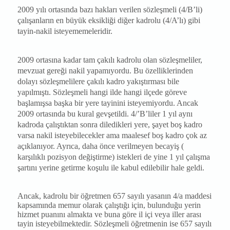
2009 yılı ortasında bazı hakları verilen sözleşmeli (4/B’li)
çalışanların en büyük eksikliği diğer kadrolu (4/A’lı) gibi
tayin-nakil isteyememeleridir.
2009 ortasına kadar tam çakılı kadrolu olan sözleşmeliler,
mevzuat gereği nakil yapamıyordu. Bu özelliklerinden
dolayı sözleşmelilere çakılı kadro yakıştırması bile
yapılmıştı. Sözleşmeli hangi ilde hangi ilçede göreve
başlamışsa başka bir yere tayinini isteyemiyordu. Ancak
2009 ortasında bu kural gevşetildi. 4/’B’liler 1 yıl aynı
kadroda çalıştıktan sonra diledikleri yere, şayet boş kadro
varsa nakil isteyebilecekler ama maalesef boş kadro çok az
açıklanıyor. Ayrıca, daha önce verilmeyen becayiş (
karşılıklı pozisyon değiştirme) istekleri de yine 1 yıl çalışma
şartını yerine getirme koşulu ile kabul edilebilir hale geldi.
Ancak, kadrolu bir öğretmen 657 sayılı yasanın 4/a maddesi
kapsamında memur olarak çalıştığı için, bulunduğu yerin
hizmet puanını almakta ve buna göre il içi veya iller arası
tayin isteyebilmektedir. Sözleşmeli öğretmenin ise 657 sayılı