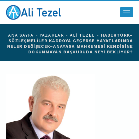
Togg
navig
ANA SAYFA
»
YAZARLAR
»
ALI TEZEL
»
HABERTÜRK–
SÖZLEŞMELILER KADROYA GEÇERSE HAYATLARINDA
NELER DEĞIŞECEK–ANAYASA MAHKEMESI KENDISINE
DOKUNMAYAN BAŞVURUDA NEYI BEKLIYOR?