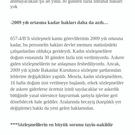
atılmayacaklar-Şu an yılda 30 günden fazla istirahat hakları
yok
-2009 yılı ortasına kadar hakları daha da azdı…
657-4/B’li sözleşmeli kamu görevlilerinin 2009 yılı ortasına
kadar, b
u personelin hakları devlet memuru statüsündeki
çalışanlardan oldukça gerideydi. Kadın sözleşmelilere
doğum esnasında 30 günden fazla izin verilmiyordu. Askere
giden sözleşmelilerin ise anlaşması feshediliyordu. Ancak,
2009 yılı içinde Bakanlar Kurulunca sözleşme şartlarından
lehlerine değişiklikler yapıldı. Mesela, kadın sözleşmelilere,
16 hafta doğum izni verilmeye başlandı, erkek sözleşmeliler
de askere giderlerse ücretsiz izinli sayılacaklar ve askerlik
bittiğinde yasal süresince başvurmak şartıyla işlerine geri
dönebilecek hale geldiler. Aralarında becayiş (karşılıklı yer
değiştirme) hakkı da yeni gelen haklarından.
***Sözleşmelilerin en büyük
sorunu tayin-nakildir