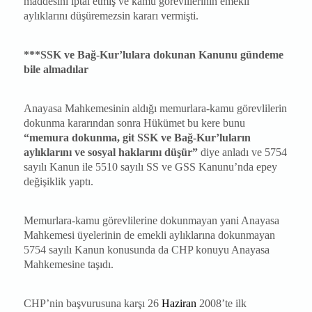
maddesini iptal etmiş ve kamu görevlilerinin emekli
aylıklarını düşüremezsin kararı vermişti.
***SSK ve Bağ-Kur’lulara dokunan Kanunu gündeme
bile almadılar
Anayasa Mahkemesinin aldığı memurlara-kamu görevlilerin
dokunma kararından sonra Hükümet bu kere bunu
“memura dokunma, git SSK ve Bağ-Kur’luların
aylıklarını ve sosyal haklarını düşür”
diye anladı ve 5754
sayılı Kanun ile 5510 sayılı SS ve GSS Kanunu’nda epey
değişiklik yaptı.
Memurlara-kamu görevlilerine dokunmayan yani Anayasa
Mahkemesi üyelerinin de emekli aylıklarına dokunmayan
5754 sayılı Kanun konusunda da CHP konuyu Anayasa
Mahkemesine taşıdı.
CHP’nin başvurusuna karşı 26
Haziran
2008’te ilk