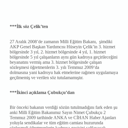
***İlk söz Çelik’ten
27 Aralık 2008’de zamanın Milli Eğitim Bakanı,
şimdiki
AKP Genel Başkan Yardımcısı Hüseyin Çelik’in 3. hizmet
bölgesinde 3 yıl, 2. hizmet bölgesinde 4 yıl, 1. hizmet
bölgesinde 5 yıl çalışanların aynı gün kadroya geçirileceğini
beyanatını vermiş ama 3. hizmet bölgesinde çalışan
sözleşmesi öğretmenlerin 3. yılı Temmuz 2009‘da
dolmasına yani kadroyu hak etmelerine rağmen uygulamaya
geçilmemiş ve verilen söz tutulamamıştır.
***İkinci açıklama Çubukçu’dan
Bir önceki bakanın verdiği sözün tutulmadığını fark eden şu
anki Milli Eğitim Bakanımız Sayın Nimet Çubukçu 2
Temmuz 2009 tarihinde ANKA ve CİHAN Haber Ajanları
yoluyla sendikalar ve tüm eğitim camiası huzurunda
sözleşmeli öğretmenlerin kadroya geçişini sağlayacak