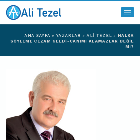
Togg
navig
ANA SAYFA
»
YAZARLAR
»
ALI TEZEL
»
HALKA
SÖYLEME CEZAM GELDI-CANIMI ALAMAZLAR DEĞIL
MI?