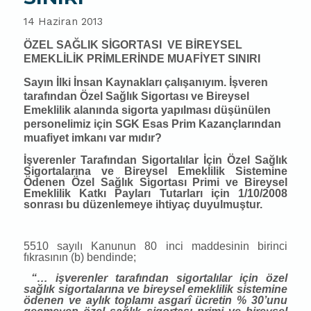
14 Haziran 2013
ÖZEL SAĞLIK SİGORTASI
VE BİREYSEL
EMEKLİLİK PRİMLERİNDE MUAFİYET SINIRI
Sayın İlki İnsan Kaynakları çalışanıyım. İşveren
tarafından Özel Sağlık Sigortası ve Bireysel
Emeklilik alanında sigorta yapılması düşünülen
personelimiz için SGK Esas Prim Kazançlarından
muafiyet imkanı var mıdır?
İşverenler Tarafından Sigortalılar İçin Özel Sağlık
Sigortalarına ve Bireysel Emeklilik Sistemine
Ödenen Özel Sağlık Sigortası Primi ve Bireysel
Emeklilik Katkı Payları Tutarları için 1/10/2008
sonrası bu düzenlemeye ihtiyaç duyulmuştur.
5510 sayılı Kanunun 80 inci maddesinin birinci
fıkrasının (b) bendinde;
“… işverenler tarafından sigortalılar için özel
sağlık sigortalarına ve bireysel emeklilik sistemine
ödenen ve aylık toplamı asgarî ücretin % 30’unu