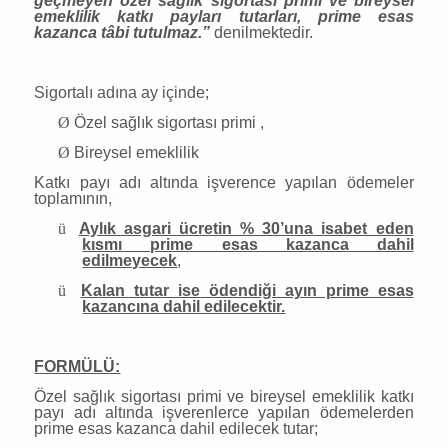
geçmeyen özel sağlık sigortası primi ve bireysel
emeklilik katkı payları tutarları, prime esas
kazanca tâbi tutulmaz.”
denilmektedir.
Sigortalı adına ay içinde;
Ø
Özel sağlık sigortası primi ,
Ø
Bireysel emeklilik
Katkı payı adı altında işverence yapılan ödemeler
toplamının,
ü
Aylık asgari ücretin % 30’una isabet eden
kısmı prime esas kazanca dahil
edilmeyecek
,
ü
Kalan tutar ise ödendiği ayın prime esas
kazancına dahil edilecektir.
FORMÜLÜ:
Özel sağlık sigortası primi ve bireysel emeklilik katkı
payı adı altında işverenlerce yapılan ödemelerden
prime esas kazanca dahil edilecek tutar;