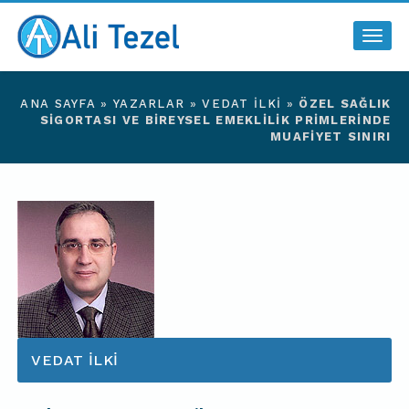
Togg
navig
ANA SAYFA
»
YAZARLAR
»
VEDAT İLKİ
»
ÖZEL SAĞLIK
SİGORTASI VE BİREYSEL EMEKLİLİK PRİMLERİNDE
MUAFİYET SINIRI
VEDAT İLKİ