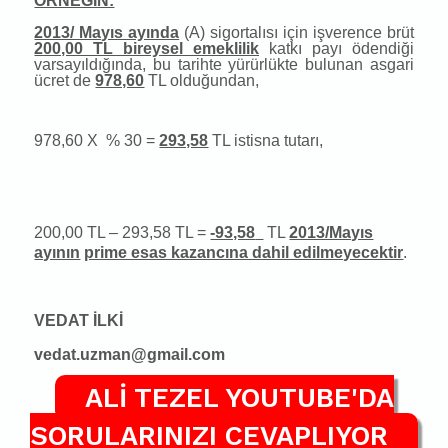
ÖRNEĞİN:
2013/ Mayıs ayında
(A) sigortalısı için işverence brüt
200,00 TL bireysel emeklilik
katkı payı ödendiği
varsayıldığında, bu tarihte yürürlükte bulunan asgari
ücret de
978,60
TL olduğundan,
978,60 X
% 30 =
293,58
TL istisna tutarı,
200,00 TL – 293,58 TL =
-93,58
TL
2013/Mayıs
ayının
prime esas kazancına dahil edilmeyecektir
.
VEDAT İLKİ
vedat.uzman@gmail.com
ALİ TEZEL YOUTUBE'DA
SORULARINIZI CEVAPLIYOR