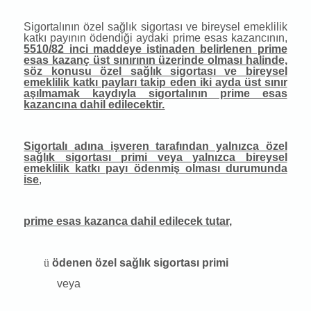
Sigortalının özel sağlık sigortası ve bireysel emeklilik
katkı payının ödendiği aydaki prime esas kazancının,
5510/82 inci maddeye istinaden belirlenen prime
esas kazanç üst sınırının üzerinde olması halinde,
söz konusu özel sağlık sigortası ve bireysel
emeklilik katkı payları takip eden iki ayda üst sınır
aşılmamak kaydıyla sigortalının prime esas
kazancına dahil edilecektir.
Sigortalı adına işveren tarafından yalnızca özel
sağlık sigortası primi veya yalnızca bireysel
emeklilik katkı payı ödenmiş olması durumunda
ise
,
prime esas kazanca dahil edilecek tutar,
ü
ödenen özel sağlık sigortası primi
veya