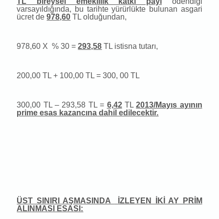
TL bireysel emeklilik katkı payı
ödendiği
varsayıldığında, bu tarihte yürürlükte bulunan asgari
ücret de
978,60
TL olduğundan,
978,60 X
% 30 =
293,58
TL istisna tutarı,
200,00 TL + 100,00 TL = 300, 00 TL
300,00 TL – 293,58 TL =
6,42
TL
2013/Mayıs ayının
prime esas kazancına dahil edilecektir.
ÜST SINIRI AŞMASINDA
İZLEYEN İKİ AY PRİM
ALINMASI ESASI: