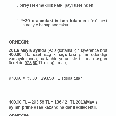
ü
bireysel emeklilik katkı payı üzerinden
ü
%30 oranındaki istisna tutarının
düşülmesi
suretiyle hesaplanacaktır.
ÖRNEĞİN:
2013/ Mayıs ayında
(A) sigortalısı için işverence brüt
400,00 TL özel sağlık sigortası
primi ödendiği
varsayıldığında, bu tarihte yürürlükte bulunan asgari
ücret de
978,60
TL olduğundan,
978,60 X
% 30 =
293,58
TL istisna tutarı,
400,00 TL – 293,58 TL =
106,42
TL
2013/Mayıs
ayının
prime esas kazancına dahil edilecektir
.