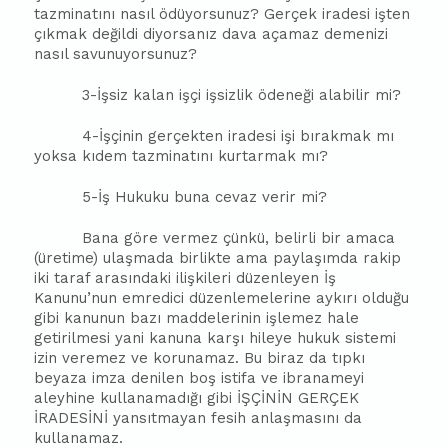
tazminatını nasıl ödüyorsunuz? Gerçek iradesi işten
çıkmak değildi diyorsanız dava açamaz demenizi
nasıl savunuyorsunuz?
3-İşsiz kalan işçi işsizlik ödeneği alabilir mi?
4-İşçinin gerçekten iradesi işi bırakmak mı
yoksa kıdem tazminatını kurtarmak mı?
5-İş Hukuku buna cevaz verir mi?
Bana göre vermez çünkü, belirli bir amaca
(üretime) ulaşmada birlikte ama paylaşımda rakip
iki taraf arasındaki ilişkileri düzenleyen İş
Kanunu’nun emredici düzenlemelerine aykırı olduğu
gibi kanunun bazı maddelerinin işlemez hale
getirilmesi yani kanuna karşı hileye hukuk sistemi
izin veremez ve korunamaz. Bu biraz da tıpkı
beyaza imza denilen boş istifa ve ibranameyi
aleyhine kullanamadığı gibi İŞÇİNİN GERÇEK
İRADESİNİ yansıtmayan fesih anlaşmasını da
kullanamaz.