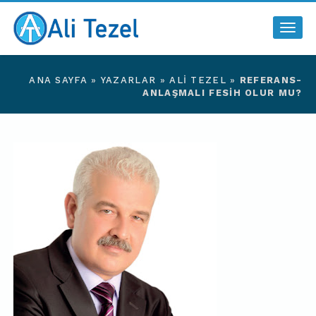
Togg
navig
ANA SAYFA
»
YAZARLAR
»
ALI TEZEL
»
REFERANS-
ANLAŞMALI FESIH OLUR MU?