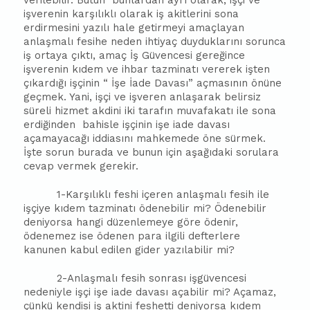
verilebilir. Bütün
bunlardan ayrı olarak, işçi ve
işverenin karşılıklı olarak iş akitlerini sona
erdirmesini yazılı hale getirmeyi amaçlayan
anlaşmalı fesihe neden ihtiyaç duyduklarını sorunca
iş ortaya çıktı, amaç İş Güvencesi gereğince
işverenin kıdem ve ihbar tazminatı vererek işten
çıkardığı işçinin “ İşe İade Davası” açmasının önüne
geçmek. Yani, işçi ve işveren anlaşarak belirsiz
süreli hizmet akdini iki tarafın muvafakatı ile sona
erdiğinden
bahisle işçinin işe iade davası
açamayacağı iddiasını mahkemede öne sürmek.
İşte sorun burada ve bunun için aşağıdaki sorulara
cevap vermek gerekir.
1-Karşılıklı feshi içeren anlaşmalı fesih ile
işçiye kıdem tazminatı ödenebilir mi? Ödenebilir
deniyorsa hangi düzenlemeye göre ödenir,
ödenemez ise ödenen para ilgili defterlere
kanunen kabul edilen gider yazılabilir mi?
2-Anlaşmalı fesih sonrası işgüvencesi
nedeniyle işçi işe iade davası açabilir mi? Açamaz,
çünkü kendisi iş aktini feshetti deniyorsa kıdem