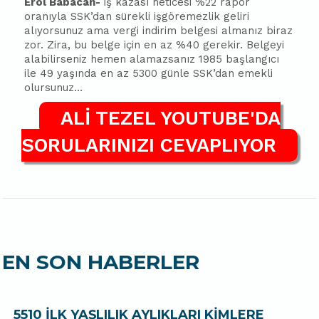
Erol Babacan-
İş kazası neticesi %22 rapor
oranıyla SSK’dan sürekli işgöremezlik geliri
alıyorsunuz ama vergi indirim belgesi almanız biraz
zor. Zira, bu belge için en az %40 gerekir. Belgeyi
alabilirseniz hemen alamazsanız 1985 başlangıcı
ile 49 yaşında en az 5300 günle SSK’dan emekli
olursunuz…
ALİ TEZEL YOUTUBE'DA
SORULARINIZI CEVAPLIYOR
EN SON HABERLER
5510 İLK YAŞLILIK AYLIKLARI KİMLERE