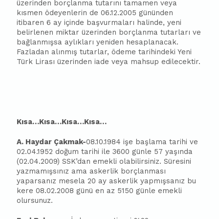
üzerinden borçlanma tutarını tamamen veya
kısmen ödeyenlerin de 06.12.2005 gününden
itibaren 6 ay içinde başvurmaları halinde, yeni
belirlenen miktar üzerinden borçlanma tutarları ve
bağlanmışsa aylıkları yeniden hesaplanacak.
Fazladan alınmış tutarlar, ödeme tarihindeki Yeni
Türk Lirası üzerinden iade veya mahsup edilecektir.
Kısa…Kısa…Kısa…Kısa…
A. Haydar Çakmak-
08.10.1984 işe başlama tarihi ve
02.04.1952 doğum tarihi ile 3600 günle 57 yaşında
(02.04.2009) SSK’dan emekli olabilirsiniz. Süresini
yazmamışsınız ama askerlik borçlanması
yaparsanız mesela 20 ay askerlik yapmışsanız bu
kere 08.02.2008 günü en az 5150 günle emekli
olursunuz.