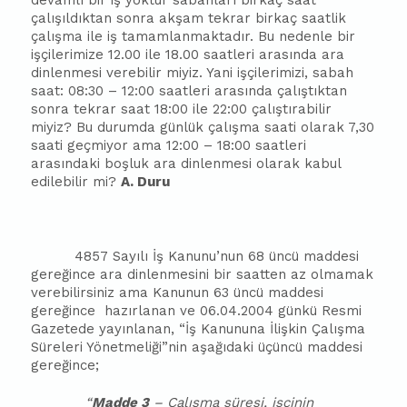
devamlı bir iş yoktur sabahları birkaç saat
çalışıldıktan sonra akşam tekrar birkaç saatlik
çalışma ile iş tamamlanmaktadır. Bu nedenle bir
işçilerimize 12.00 ile 18.00 saatleri arasında ara
dinlenmesi verebilir miyiz. Yani işçilerimizi, sabah
saat: 08:30 – 12:00 saatleri arasında çalıştıktan
sonra tekrar saat 18:00 ile 22:00 çalıştırabilir
miyiz? Bu durumda günlük çalışma saati olarak 7,30
saati geçmiyor ama 12:00 – 18:00 saatleri
arasındaki boşluk ara dinlenmesi olarak kabul
edilebilir mi?
A. Duru
4857 Sayılı İş Kanunu’nun 68 üncü maddesi
gereğince ara dinlenmesini bir saatten az olmamak
verebilirsiniz ama Kanunun 63 üncü maddesi
gereğince
hazırlanan ve 06.04.2004 günkü Resmi
Gazetede yayınlanan, “İş Kanununa İlişkin Çalışma
Süreleri Yönetmeliği”nin aşağıdaki üçüncü maddesi
gereğince;
“
Madde 3
– Çalışma süresi, işçinin