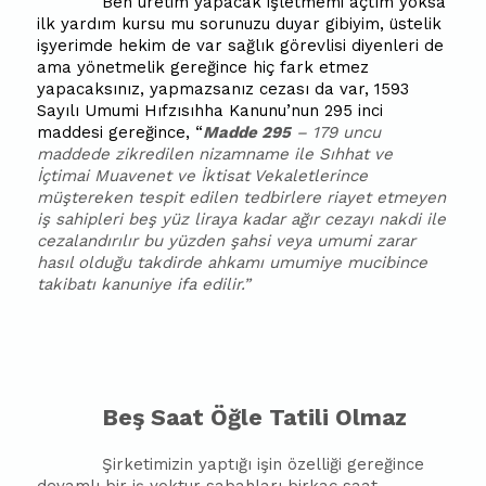
Ben üretim yapacak işletmemi açtım yoksa
ilk yardım kursu mu sorunuzu duyar gibiyim, üstelik
işyerimde hekim de var sağlık görevlisi diyenleri de
ama yönetmelik gereğince hiç fark etmez
yapacaksınız, yapmazsanız cezası da var, 1593
Sayılı Umumi Hıfzısıhha Kanunu’nun 295 inci
maddesi gereğince, “
Madde 295
– 179 uncu
maddede zikredilen nizamname ile Sıhhat ve
İçtimai Muavenet ve İktisat Vekaletlerince
müştereken tespit edilen tedbirlere riayet etmeyen
iş sahipleri beş yüz liraya kadar ağır cezayı nakdi ile
cezalandırılır bu yüzden şahsi veya umumi zarar
hasıl olduğu takdirde ahkamı umumiye mucibince
takibatı kanuniye ifa edilir.”
Beş Saat Öğle Tatili Olmaz
Şirketimizin yaptığı işin özelliği gereğince