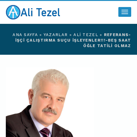
Togg
navig
ANA SAYFA
»
YAZARLAR
»
ALI TEZEL
»
REFERANS-
İŞÇI ÇALIŞTIRMA SUÇU İŞLEYENLER!!!-BEŞ SAAT
ÖĞLE TATILI OLMAZ