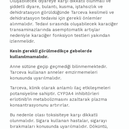
Oluşabilecek diyareye karşı dikkatli olunmalı ve
şiddetli diyare, bulantı, kusma, iştahsızlık ve
dehidratasyon görüldüğünde Tarceva kesilmeli ve
dehidratasyon tedavisi için gerekli önlemler
alınmalıdır. Tedavi sırasında oluşabilecek karaciğer
transaminazlarında asemptomatik artışlar
nedeniyle karaciğer fonksiyon testleri yakından
izlenmelidir.
Kesin gerekli görülmedikçe gebelerde
kullanılmamalıdır.
Anne sütüne geçip geçmediği bilinmemektedir.
Tarceva kullanan anneler emzirmemeleri
konusunda uyarılmalıdır.
Tarceva, klinik olarak anlamlı ilaç etkileşmeleri
potansiyeline sahiptir. CYP3A4 inhibitörleri
erlotinib’in metabolizmasını azaltarak plazma
konsantrasyonunu artırırlar.
Bu nedenle olası toksisiteye karşı dikkatli
olunmalıdır. Sigara kullanan hastalar, sigarayı
bırakmaları konusunda uyarılmalıdır. Döküntü,