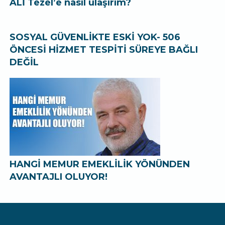
ALİ Tezel’e nasıl ulaşırım?
SOSYAL GÜVENLİKTE ESKİ YOK- 506
ÖNCESİ HİZMET TESPİTİ SÜREYE BAĞLI
DEĞİL
HANGİ MEMUR EMEKLİLİK YÖNÜNDEN
AVANTAJLI OLUYOR!