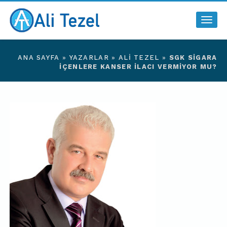
Togg
navig
ANA SAYFA
»
YAZARLAR
»
ALI TEZEL
»
SGK SIGARA
IÇENLERE KANSER ILACI VERMIYOR MU?