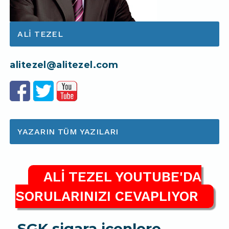
ALI TEZEL
alitezel@alitezel.com
YAZARIN TÜM YAZILARI
ALİ TEZEL YOUTUBE'DA
SORULARINIZI CEVAPLIYOR
SGK sigara içenlere