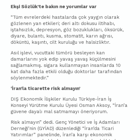
Ekşi Sözlük’te bakın ne yorumlar var
“Tüm evrelerdeki hastalarda çok yaygın olarak
gözlenen yan etkileri; deri altı dokusu iltihabı,
iştahsızlık, depresyon, göz bozuklukları, öksürük,
diyare, bulantı, kusma, stomatit, karın ağrısı,
döküntü, kaşıntı, cilt kuruluğu ve halsizliktır.
Asıl işlevi, vucuttaki tümörü besleyen kan
damarlarını yok edip yavaş yavaş küçülmesini
sağlamakmış. sigara kullanmayan insanlarda 10
kat daha fazla etkili olduğu doktorlar tarafından
söylenmektedir.”
‘İran’la ticarette risk almayın’
DIŞ Ekonomik İlişkiler Kurulu Türkiye-İran İş
Konseyi Yürütme Kurulu Üyesi Osman Aksoy, “İran’a
güvene dayalı mal satmamayı öneriyorum.
Risk almayın” dedi. Genç Yönetici ve İş Adamları
Derneği’nin (GYİAD) düzenlediği “İran’da Ticari
Yatırımlar” panelinde, İran’a karşı ekonomik