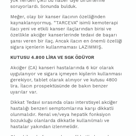
yok nerden çıktı bu haber diye birbirlerine
soruyorlardı. Sonunda bulduk.
Meğer, olay bir kanser ilacının özelliğinden
kaynaklanıyormuş. “TARCEVA” isimli kemoterapi
ilacı yeni ve etkili kanser ilaçlarından birisi ve
özellikle akciğer kanserlerinde tedavi de başarı
şansı veren bir ilaç. Ancak ilacın en önemli özelliği
sigara içenlerin kullanmaması LAZIMMIŞ.
KUTUSU 4.800 LİRA VE SGK ÖDÜYOR
Akciğer (CA) kanseri hastalarında 6 kür olarak
uygulanıyor ve sigara içmeyen kişilerin kullanması
gerekiyor, tablet olarak alınıyor ve kutusu 4800
lira. İlacın prospektüsünde de bakın benzer
uyarılar var.
Dikkat Tedavi sırasında olası interstisyel akciğer
hastalığı benzeri semptomlarına karşı dikkatli
olunmalıdır. Renal ve/veya hepatik fonksiyon
bozukluğu olanlarda dikkatle kullanılmalı ve
hastalar yakından izlenmelidir.