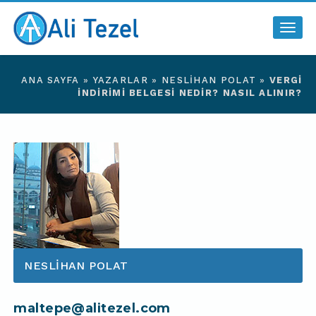
Togg
navig
ANA SAYFA
»
YAZARLAR
»
NESLIHAN POLAT
»
VERGI
İNDIRIMI BELGESI NEDIR? NASIL ALINIR?
NESLIHAN POLAT
maltepe@alitezel.com