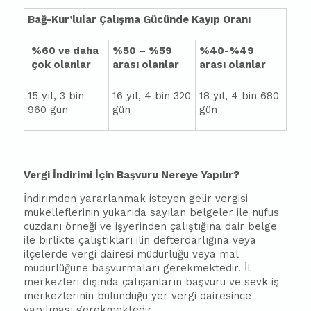
Bağ-Kur’lular Çalışma Gücünde Kayıp Oranı
%60 ve daha
%50 – %59
%40-%49
çok olanlar
arası olanlar
arası olanlar
15 yıl, 3 bin
16 yıl, 4 bin 320
18 yıl, 4 bin 680
960 gün
gün
gün
Vergi İndirimi İçin Başvuru Nereye Yapılır?
İndirimden yararlanmak isteyen gelir vergisi
mükelleflerinin yukarıda sayılan belgeler ile nüfus
cüzdanı örneği ve işyerinden çalıştığına dair belge
ile birlikte çalıştıkları ilin defterdarlığına veya
ilçelerde vergi dairesi müdürlüğü veya mal
müdürlüğüne başvurmaları gerekmektedir. İl
merkezleri dışında çalışanların başvuru ve sevk iş
merkezlerinin bulunduğu yer vergi dairesince
yapılması gerekmektedir.