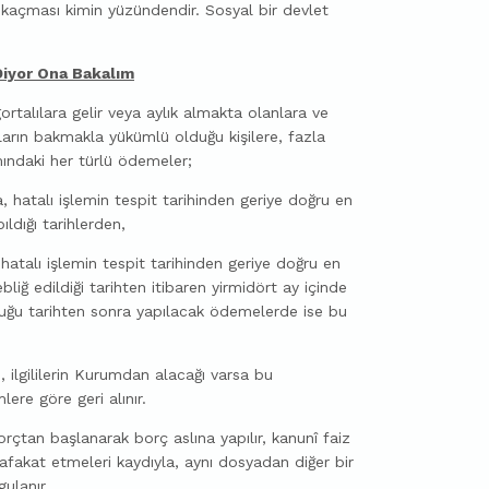
 kaçması kimin yüzündendir. Sosyal bir devlet
iyor Ona Bakalım
alılara gelir veya aylık almakta olanlara ve
nların bakmakla yükümlü olduğu kişilere, fazla
mındaki her türlü ödemeler;
alı işlemin tespit tarihinden geriye doğru en
ldığı tarihlerden,
ı işlemin tespit tarihinden geriye doğru en
bliğ edildiği tarihten itibaren yirmidört ay içinde
duğu tarihten sonra yapılacak ödemelerde ise bu
lgililerin Kurumdan alacağı varsa bu
ere göre geri alınır.
 başlanarak borç aslına yapılır, kanunî faiz
vafakat etmeleri kaydıyla, aynı dosyadan diğer bir
ulanır.