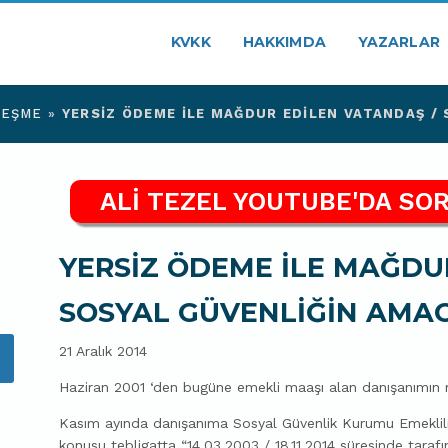
KVKK
HAKKIMDA
YAZARLAR
ÇEŞME
»
YERSİZ ÖDEME İLE MAĞDUR EDİLEN VATANDAŞ / 
ALİ TEZEL YOUTUBE'DA SOR
YERSİZ ÖDEME İLE MAĞDU
SOSYAL GÜVENLİĞİN AMACI
21 Aralık 2014
Haziran 2001 ‘den bugüne emekli maaşı alan danışanımın m
Kasım ayında danışanıma Sosyal Güvenlik Kurumu Emeklilik
konusu tebligatta “14.03.2003 / 18.11.2014 süresinde taraf