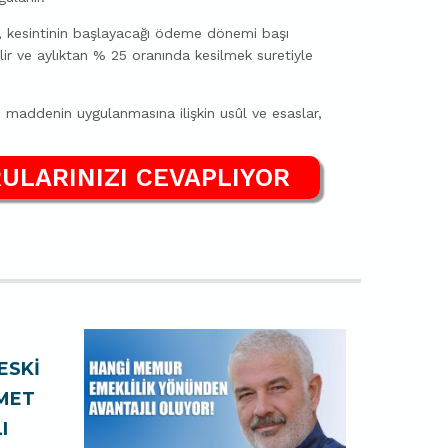
esintinin başlayacağı ödeme dönemi başı
gelir ve aylıktan % 25 oranında kesilmek suretiyle
ddenin uygulanmasına ilişkin usûl ve esaslar,
ULARINIZI CEVAPLIYOR
ESKİ
ZMET
I