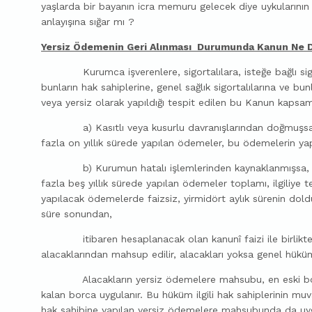
yaşlarda bir bayanın icra memuru gelecek diye uykularının
anlayışına sığar mı ?
Yersiz Ödemenin Geri Alınması Durumunda Kanun Ne D
Kurumca işverenlere, sigortalılara, isteğe bağlı sigort
bunların hak sahiplerine, genel sağlık sigortalılarına ve bu
veya yersiz olarak yapıldığı tespit edilen bu Kanun kapsa
a) Kasıtlı veya kusurlu davranışlarından doğmuşsa, hat
fazla on yıllık sürede yapılan ödemeler, bu ödemelerin yapı
b) Kurumun hatalı işlemlerinden kaynaklanmışsa, hatal
fazla beş yıllık sürede yapılan ödemeler toplamı, ilgiliye te
yapılacak ödemelerde faizsiz, yirmidört aylık sürenin dol
süre sonundan,
itibaren hesaplanacak olan kanunî faizi ile birlikte, i
alacaklarından mahsup edilir, alacakları yoksa genel hüküml
Alacakların yersiz ödemelere mahsubu, en eski borçtan
kalan borca uygulanır. Bu hüküm ilgili hak sahiplerinin mu
hak sahibine yapılan yersiz ödemelere mahsubunda da uyg