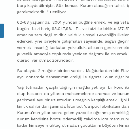
borç kaydedilmiştir. Söz konusu Kurum alacağının tahsili 
gerekmektedir. “ Deniliyor.
62-63 yaşlarında 2001 yılından bugüne emekli ve eşi vefa
bugün faizi hariç 93.047,98.- TL ve faizi ile birlikte 137.1
amacına ters değil midir? Kaldı ki Sosyal Güvenliğin ilkeler
ederken, yine bireylere çalışmaları sayesinde, asgari geçinm
vermek insanlığı korkutan yoksulluk, ailelerin gereksinmele
güvenlik amacıyla toplumda yeniden dağıtımı ile önlemek ,
olarak var olmak zorundadır.
Bu olayda 2 mağdur birden vardır . Mağdurlardan biri Elazı
aynı dönemde danışanımın kimliği ile sigortalı olan diğer h
Yaşı tutmadan çalıştırıldığı için mağduriyeti ayrı bir konu ike
olup haklarını da yıllarca mahkemelerde araması ve bunu
geçirmesi ayrı bir üzüntüdür. Emeğinin karşılığı emekliliğ
kimlik sahibi danışanımda İstanbul ‘da iplik fabrikalarında s
Kurumu’nun yıllar sonra gelen yazısı ile öğrenmiş emeklili
Kurum kendisine borcu ödemediği takdirde icra memurunu
kadar kimseye muhtaç olmadan çocuklarını büyüten kim