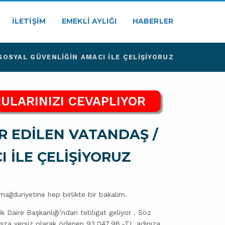
İLETIŞIM
EMEKLI AYLIĞI
HABERLER
SOSYAL GÜVENLİĞİN AMACI İLE ÇELİŞİYORUZ
ULARINIZI CEVAPLIYOR
R EDİLEN VATANDAŞ /
 İLE ÇELİŞİYORUZ
ağduriyetine hep birlikte bir bakalım.
 Daire Başkanlığı’ndan tebligat geliyor . Söz
ınıza yersiz olarak ödenen 93.047,98.-TL adınıza