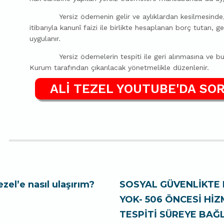
Yersiz ödemenin gelir ve aylıklardan kesilmesinde, k
itibarıyla kanunî faizi ile birlikte hesaplanan borç tutarı, 
uygulanır.
Yersiz ödemelerin tespiti ile geri alınmasına ve bu ma
Kurum tarafından çıkarılacak yönetmelikle düzenlenir.
ALİ TEZEL YOUTUBE'DA SOR
ezel’e nasıl ulaşırım?
SOSYAL GÜVENLİKTE 
YOK- 506 ÖNCESİ Hİ
TESPİTİ SÜREYE BAĞL