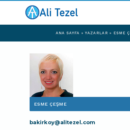
ANA SAYFA
»
YAZARLAR
»
ESME 
ESME ÇEŞME
bakirkoy@alitezel.com