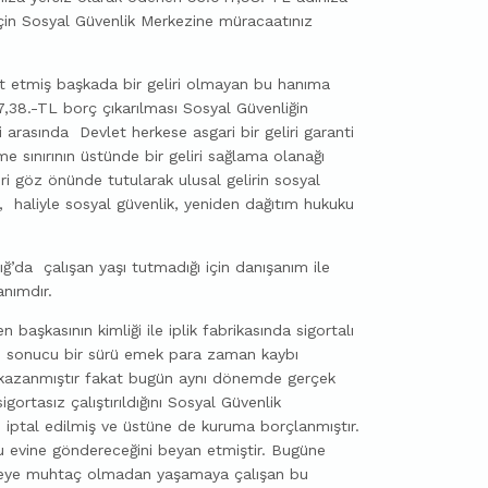
için Sosyal Güvenlik Merkezine müracaatınız
t etmiş başkada bir geliri olmayan bu hanıma
57,38.-TL borç çıkarılması Sosyal Güvenliğin
i arasında Devlet herkese asgari bir geliri garanti
e sınırının üstünde bir geliri sağlama olanağı
ri göz önünde tutularak ulusal gelirin sosyal
 haliyle sosyal güvenlik, yeniden dağıtım hukuku
ğ’da çalışan yaşı tutmadığı için danışanım ile
anımdır.
n başkasının kimliği ile iplik fabrikasında sigortalı
n sonucu bir sürü emek para zaman kaybı
ini kazanmıştır fakat bugün aynı dönemde gerçek
igortasız çalıştırıldığını Sosyal Güvenlik
ği iptal edilmiş ve üstüne de kuruma borçlanmıştır.
 evine göndereceğini beyan etmiştir. Bugüne
seye muhtaç olmadan yaşamaya çalışan bu