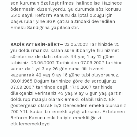
son kurumun özelleştirilmesi halinde ise Hazinece
ödenmesini düzenliyordu. Şu durumda söz konusu
5510 sayılı Reform Kanunu da iptal olduğu için
başvurular yine SGK çatısı altındaki devredilen
Emekli Sandığı’na yapılacaktır.
KADİR AYTEKİN-SİİRT
– 23.05.2002 Tarihinizde 25
yılı doldurmanıza kalan süre itibariyle fiili hizmet
süreleriniz de dahil olarak 44 yaş 1 ay 12 güne
tabisiniz. 23.05.2002 Tarihinden 07.09.2007 tarihine
kadar da 1 yıl 3 ay 26 gün daha fiili hizmet
kazanarak 42 yaş 9 ay 16 güne tabi oluyorsunuz.
08.01.1965 Doğum tarihinize göre de sorduğunuz
07.09.2007 tarihinde değil, 17.10.2007 tarihinde
dilekçenizi verirseniz 42 yaş 9 ay 6 gün yaş şartını
doldurup maaşlı olarak emekli olabilirsiniz. Ek
göstergesiz olarak 5/3 Dereceden emekli olursanız
700 YTL kadar bir emekli aylığı alırsınız. Ertelenen
Reform Kanunu eski haliyle emekliliğinizi
etkilememekteydi.