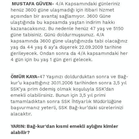
MUSTAFA GÜVEN-
4/A Kapsamındaki günleriniz
henüz 3600 güne ulaşmadığı için itibari hizmet
açısından bir avantaj sağlamıyor. 3600 Güne
ulaştığında bu kapsamda yaştan indirim hakkı
kazanacaksınız. Bu nedenle henüz 47 yaş ve 5150
güne tabisiniz. Günü doldurmuşsunuz. 4/A
kapsamında 3600 güne ulaştığınızda tabi olacağınız
yaş da 44 yaş 6 ay’a düşerek 22.09.2009 tarihine
gerileyecek. Ondan sonra da 4/A kapsamındaki her
4 gün için bu yaş 1 gün geri gelecek.
ÖMÜR KAYA-
47 Yaşınızı doldurduktan sonra ve Bağ-
kur’u kapattığınız 30.11.2006 tarihinden sonra 3,5 yıl
SSK’ya prim ödemiş olmak koşuluyla SSK’dan
emekli olabilirsiniz. Bunun için 3,5 yıl primi
tamamladıktan sonra SSK İhtiyarlık Müdürlüğüne
başvurmanız yeterli, SSK Bağ-kur’daki sürelerinizi
alacaktır.
YARIN: Bağ-kur’dan kısmi emekli aylığını kimler
alabilir?