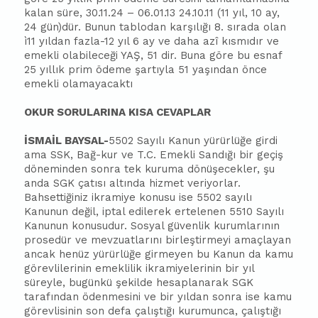
kalan süre, 30.11.24 – 06.01.13 24.10.11 (11 yıl, 10 ay,
24 gün)dür. Bunun tablodan karşılığı 8. sırada olan
ì11 yıldan fazla-12 yıl 6 ay ve daha azî kısmıdır ve
emekli olabileceği YAŞ, 51 dir. Buna göre bu esnaf
25 yıllık prim ödeme şartıyla 51 yaşından önce
emekli olamayacaktı
OKUR SORULARINA KISA CEVAPLAR
İSMAİL BAYSAL-
5502 Sayılı Kanun yürürlüğe girdi
ama SSK, Bağ-kur ve T.C. Emekli Sandığı bir geçiş
döneminden sonra tek kuruma dönüşecekler, şu
anda SGK çatısı altında hizmet veriyorlar.
Bahsettiğiniz ikramiye konusu ise 5502 sayılı
Kanunun değil, iptal edilerek ertelenen 5510 Sayılı
Kanunun konusudur. Sosyal güvenlik kurumlarının
prosedür ve mevzuatlarını birleştirmeyi amaçlayan
ancak henüz yürürlüğe girmeyen bu Kanun da kamu
görevlilerinin emeklilik ikramiyelerinin bir yıl
süreyle, bugünkü şekilde hesaplanarak SGK
tarafından ödenmesini ve bir yıldan sonra ise kamu
görevlisinin son defa çalıştığı kurumunca, çalıştığı