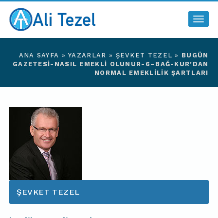
Togg
navig
ANA SAYFA
»
YAZARLAR
»
ŞEVKET TEZEL
»
BUGÜN
GAZETESI-NASIL EMEKLI OLUNUR-6–BAĞ-KUR’DAN
NORMAL EMEKLILIK ŞARTLARI
ŞEVKET TEZEL