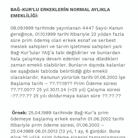
BAĞ-KUR’LU ERKEKLERİN NORMAL AYLIKLA
EMEKLİLİĞİ:
08.09.1999 tarihinde yayınlanan 4447 Sayılı Kanun
gereğince, 01.10.1999 tarihi itibariyle 23 yıldan fazla
süre prim ödemiş olan erkek esnaf ve serbest
meslek sahipleri ve tarım işletmesi sahipleri yani
Bağ-Kur’lular YAŞ’a tabi değildirler ve bunlardan
hala çalışmaya devam edenler varsa diledikleri
zaman emekli olabilirler. Bunların dışında kalanlar
ise aşağıdaki tabloda belirtildiği gibi emekli
olacaklardır. Kanunun yürürlük tarihi 01.06.2002 İşe
Başlama tarihi – ??.??.19?? Prim Ödeme süresi
??.??.00?? 25 yıl 30.11.24 (=25 yıl) Çalışma süresi
-??.??.?? 25 yılı doldurmaya kalan süre ??.??.??
Örnek:
25.04.1989 tarihinde Bağ-Kur’a prim
ödemeye başlamış erkek esnafın 01.06.2002 tarihi
itibariyle prim ödeme süresi, 01.06.2002 –
25.04.1989 06.01.0013 (13 yıl, 1 ay, 6 gün)dür. Buna
göre 25 yıllık prim ödeme süresini tamamlamasına