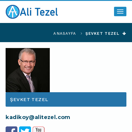
Togg
navig
ANASAYFA
ŞEVKET TEZEL
ŞEVKET TEZEL
kadikoy@alitezel.com