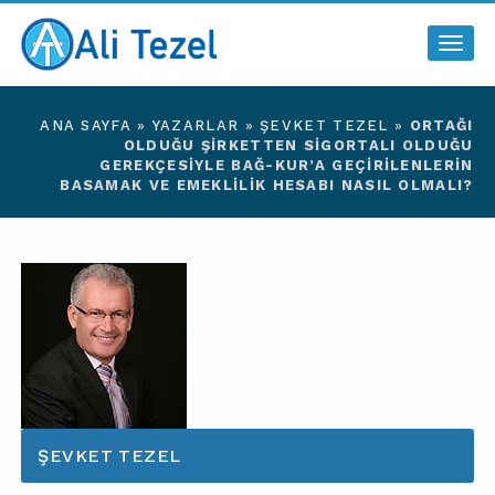
Togg
navig
ANA SAYFA
»
YAZARLAR
»
ŞEVKET TEZEL
»
ORTAĞI
OLDUĞU ŞIRKETTEN SIGORTALI OLDUĞU
GEREKÇESIYLE BAĞ-KUR’A GEÇIRILENLERIN
BASAMAK VE EMEKLILIK HESABI NASIL OLMALI?
ŞEVKET TEZEL