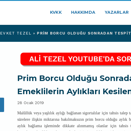
KVKK
HAKKIMDA
YAZARLAR
ŞEVKET TEZEL
»
PRIM BORCU OLDUĞU SONRADAN TESPIT 
ALİ TEZEL YOUTUBE'DA SOR
Prim Borcu Olduğu Sonrada
Emeklilerin Aylıkları Kesil
28 Ocak 2019
Malûllük veya yaşlılık aylığı bağlanan sigortalılar için tahsis talep 
sürelere ilişkin miktarına bakılmaksızın prim borcu olduğu aylık b
aylık bağlama işleminde dikkate alınmamış olanlar için tahsis t