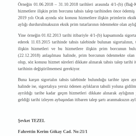
Örneğin 01.06.2018 – 31.10.2018 tarihleri arasında 4/1-(b) (Bağ-
hizmetlere ilişkin prim borcunu tahsis talep tarihinden önce ödemiş
2019 yılı Ocak ayında söz konusu hizmetlere ilişkin primlerin eksik 
aylığı durdurulmaksızın eksik prim tutarlarının ödenmekte olan aylığ
Yine örneğin 01.02.2013 tarihi itibariyle 4/1-(b) kapsamında sigorta
ederek 11.03.2015 tarihinde tahsis talebinde bulunan sigortalının, t
ilişkin hizmetleri ve bu hizmetlere ilişkin prim borcunun bul
(22.12.2018) anlaşılması halinde, prim borcunun ödenmekte olan a
olup, söz konusu hizmet süreleri dikkate alınarak tahsis talep tarihi 
tarihinin değiştirilmemesi gerekiyor.
Buna karşın sigortalın tahsis talebinde bulunduğu tarihte işten 
halinde ise, sigortalıya yersiz ödenen aylıkların tahsili yoluna gidi
ayrıldığı tarihe kadar geçen hizmetleri dikkate alınarak aylığını
geldiği tarihi izleyen aybaşından itibaren talep şartı aranmaksızın ayl
Şevket TEZEL
Fahrettin Kerim Gökay Cad. No:21/1