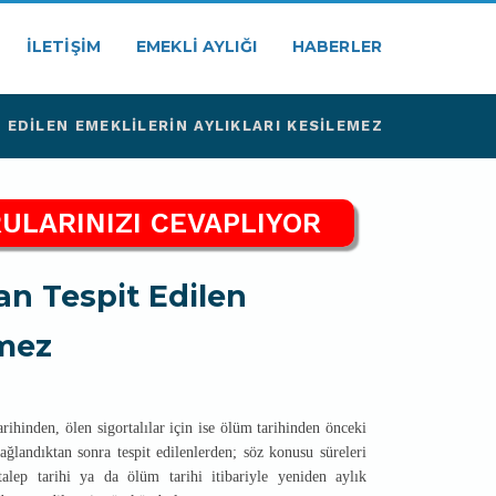
İLETIŞIM
EMEKLI AYLIĞI
HABERLER
EDILEN EMEKLILERIN AYLIKLARI KESILEMEZ
ULARINIZI CEVAPLIYOR
n Tespit Edilen
emez
tarihinden, ölen sigortalılar için ise ölüm tarihinden önceki
ağlandıktan sonra tespit edilenlerden; söz konusu süreleri
alep tarihi ya da ölüm tarihi itibariyle yeniden aylık