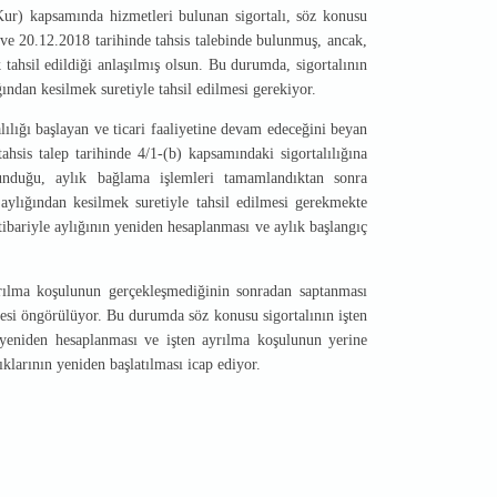
Kur) kapsamında hizmetleri bulunan sigortalı, söz konusu
 ve 20.12.2018 tarihinde tahsis talebinde bulunmuş, ancak,
tahsil edildiği anlaşılmış olsun. Bu durumda, sigortalının
ından kesilmek suretiyle tahsil edilmesi gerekiyor.
lılığı başlayan ve ticari faaliyetine devam edeceğini beyan
ahsis talep tarihinde 4/1-(b) kapsamındaki sigortalılığına
unduğu, aylık bağlama işlemleri tamamlandıktan sonra
ylığından kesilmek suretiyle tahsil edilmesi gerekmekte
itibariyle aylığının yeniden hesaplanması ve aylık başlangıç
ayrılma koşulunun gerçekleşmediğinin sonradan saptanması
lmesi öngörülüyor. Bu durumda söz konusu sigortalının işten
n yeniden hesaplanması ve işten ayrılma koşulunun yerine
ıklarının yeniden başlatılması icap ediyor.