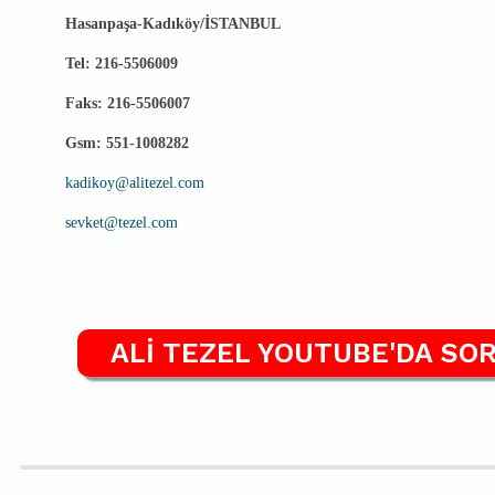
Hasanpaşa-Kadıköy/İSTANBUL
Tel: 216-5506009
Faks: 216-5506007
Gsm: 551-1008282
kadikoy@alitezel.com
sevket@tezel.com
ALİ TEZEL YOUTUBE'DA SOR