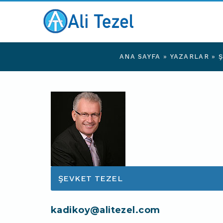
ANA SAYFA
»
YAZARLAR
»
ŞEVKET TEZEL
kadikoy@alitezel.com