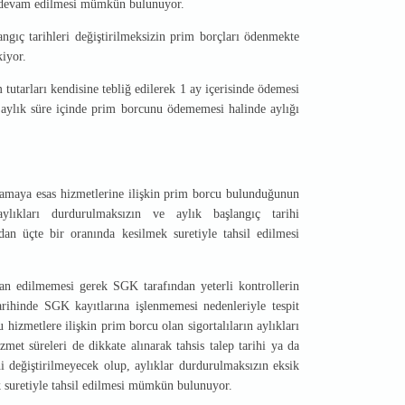
ne devam edilmesi mümkün bulunuyor.
angıç tarihleri değiştirilmeksizin prim borçları ödenmekte
kiyor.
utarları kendisine tebliğ edilerek 1 ay içerisinde ödemesi
 1 aylık süre içinde prim borcunu ödememesi halinde aylığı
ağlamaya esas hizmetlerine ilişkin prim borcu bulunduğunun
aylıkları durdurulmaksızın ve aylık başlangıç tarihi
ndan üçte bir oranında kesilmek suretiyle tahsil edilmesi
eyan edilmemesi gerek SGK tarafından yeterli kontrollerin
arihinde SGK kayıtlarına işlenmemesi nedenleriyle tespit
 hizmetlere ilişkin prim borcu olan sigortalıların aylıkları
met süreleri de dikkate alınarak tahsis talep tarihi ya da
hi değiştirilmeyecek olup, aylıklar durdurulmaksızın eksik
k suretiyle tahsil edilmesi mümkün bulunuyor.