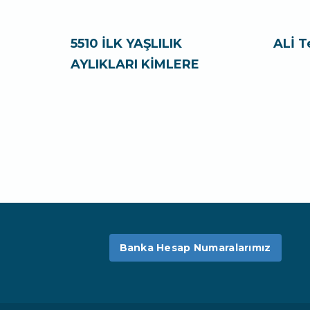
5510 İLK YAŞLILIK
ALİ T
AYLIKLARI KİMLERE
Banka Hesap Numaralarımız