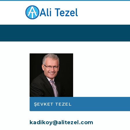
ŞEVKET TEZEL
kadikoy@alitezel.com