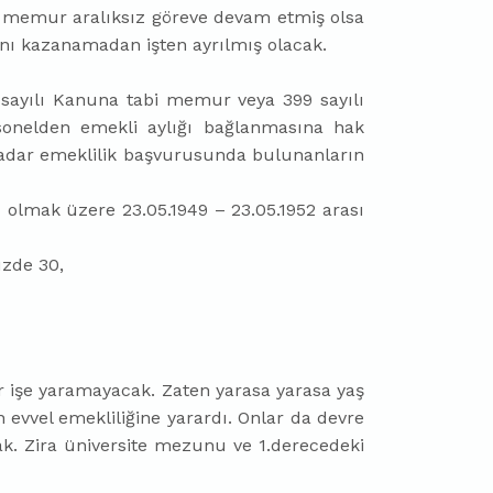
k memur aralıksız göreve devam etmiş olsa
kını kazanamadan işten ayrılmış olacak.
sayılı Kanuna tabi memur veya 399 sayılı
ersonelden emekli aylığı bağlanmasına hak
kadar emeklilik başvurusunda bulunanların
 olmak üzere 23.05.1949 – 23.05.1952 arası
üzde 30,
r işe yaramayacak. Zaten yarasa yarasa yaş
 evvel emekliliğine yarardı. Onlar da devre
acak. Zira üniversite mezunu ve 1.derecedeki