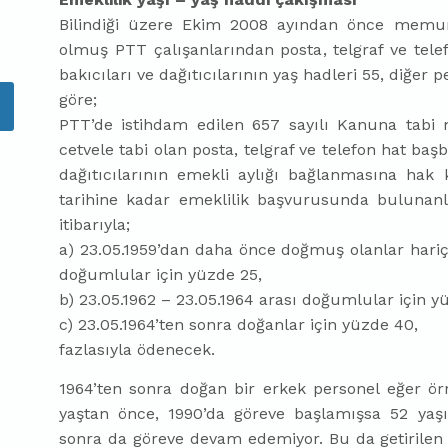
Bilindiği üzere Ekim 2008 ayından önce memur
olmuş PTT çalışanlarından posta, telgraf ve telef
bakıcıları ve dağıtıcılarının yaş hadleri 55, diğer
göre;
PTT’de istihdam edilen 657 sayılı Kanuna tabi m
cetvele tabi olan posta, telgraf ve telefon hat başb
dağıtıcılarının emekli aylığı bağlanmasına hak
tarihine kadar emeklilik başvurusunda bulunanlar
itibarıyla;
a) 23.05.1959’dan daha önce doğmuş olanlar hariç
doğumlular için yüzde 25,
b) 23.05.1962 – 23.05.1964 arası doğumlular için y
c) 23.05.1964’ten sonra doğanlar için yüzde 40,
fazlasıyla ödenecek.
1964’ten sonra doğan bir erkek personel eğer ör
yaştan önce, 1990’da göreve başlamışsa 52 yaş
sonra da göreve devam edemiyor. Bu da getirilen