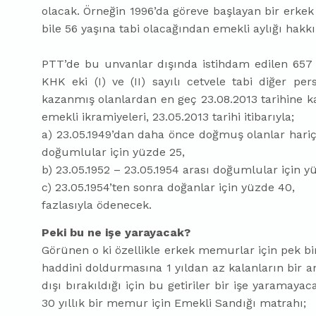
olacak. Örneğin 1996’da göreve başlayan bir erke
bile 56 yaşına tabi olacağından emekli aylığı hak
PTT’de bu unvanlar dışında istihdam edilen 657 
KHK eki (I) ve (II) sayılı cetvele tabi diğer p
kazanmış olanlardan en geç 23.08.2013 tarihine 
emekli ikramiyeleri, 23.05.2013 tarihi itibarıyla;
a) 23.05.1949’dan daha önce doğmuş olanlar hariç
doğumlular için yüzde 25,
b) 23.05.1952 – 23.05.1954 arası doğumlular için y
c) 23.05.1954’ten sonra doğanlar için yüzde 40,
fazlasıyla ödenecek.
Peki bu ne işe yarayacak?
Görünen o ki özellikle erkek memurlar için pek bi
haddini doldurmasına 1 yıldan az kalanların bir an
dışı bırakıldığı için bu getiriler bir işe yaramay
30 yıllık bir memur için Emekli Sandığı matrahı;