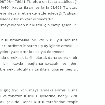
,98=1789,11 TL olup en fazla alabileceği
%40’ı kadar ikramiye farkı 21.469 TL olup
reve devam etmekle elde edeceği “çalışan
lecek bir miktar olmaktadır.
eyenlerden bir kısmı için cazip gelebilir.
p bulunmamakla birlikte 2013 yılı sonuna
arı tarihten itibaren üç ay içinde emeklilik
eleri yüzde 40 fazlasıyla ödenecek.
a emeklilik tarihi olarak daha sonraki bir
gi bir kayda bağlanamayacak ve geri
emekli oldukları tarihten itibaren beş yıl
bi güçlüyü korumaya endekslenmiş. Buna
ve Yönetim Kurulu üyelerine, her yıl YPK
ak şekilde Genel Kurul tarafından tespit