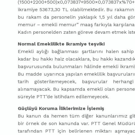
(1500+2200+500)x0,073837+9500×0,073837x%70+987
ikramiye 53673,30 TL olabilmektedir. Bu rakamın 
bu rakam da personelin yaklaşık 1,5 yıl daha gö
memur – emekli memur” maaş farkıyla karşılanabi
Kadın personelden zaten göreve devam etmek istem
Normal Emeklilikte ikramiye teşviki
Emekli aylığı bağlanması şartlarını halen sahi
kadar bu hakkı haiz olacaklara, bu hakkı kazandıkl
başvurusunda bulunmaları hâlinde emekli ikramiy
Bu madde uyarınca yapılan emeklilik başvurularınd
tarih gösterilemeyecek, başvurular herhan
alınamayacak. Bu kapsamda emekli olan personel, 
süreyle PTT’de istihdam edilemeyecek.
Güçlüyü Koruma İliklerimize İşlemiş
Bu kanun da hemen tüm diğer kanunlarımız gi
bir örnek de son kanunda var. PTT Genel Müdürü 
tarafından PTT için belirlenen miktarı aşmayac