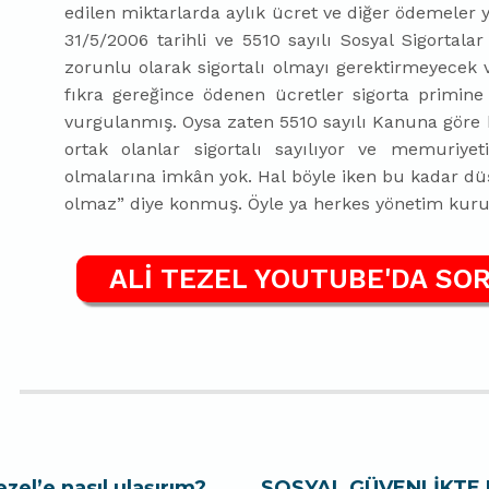
edilen miktarlarda aylık ücret ve diğer ödemeler y
31/5/2006 tarihli ve 5510 sayılı Sosyal Sigortal
zorunlu olarak sigortalı olmayı gerektirmeyecek
fıkra gereğince ödenen ücretler sigorta primine
vurgulanmış. Oysa zaten 5510 sayılı Kanuna gör
ortak olanlar sigortalı sayılıyor ve memuriye
olmalarına imkân yok. Hal böyle iken bu kadar düş
olmaz” diye konmuş. Öyle ya herkes yönetim kur
ALİ TEZEL YOUTUBE'DA SOR
ezel’e nasıl ulaşırım?
SOSYAL GÜVENLİKTE 