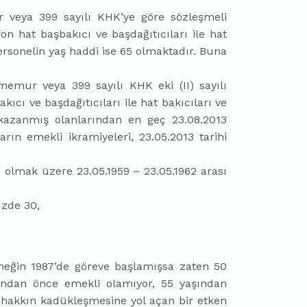
 veya 399 sayılı KHK’ye göre sözleşmeli
on hat başbakıcı ve başdağıtıcıları ile hat
 personelin yaş haddi ise 65 olmaktadır. Buna
emur veya 399 sayılı KHK eki (II) sayılı
akıcı ve başdağıtıcıları ile hat bakıcıları ve
 kazanmış olanlarından en geç 23.08.2013
ın emekli ikramiyeleri, 23.05.2013 tarihi
 olmak üzere 23.05.1959 – 23.05.1962 arası
üzde 30,
neğin 1987’de göreve başlamışsa zaten 50
ından önce emekli olamıyor, 55 yaşından
 hakkın kadükleşmesine yol açan bir etken