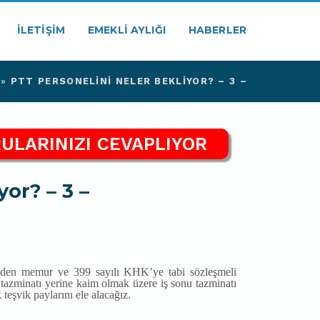
İLETIŞIM
EMEKLI AYLIĞI
HABERLER
»
PTT PERSONELINI NELER BEKLIYOR? – 3 –
ULARINIZI CEVAPLIYOR
or? – 3 –
inden memur ve 399 sayılı KHK’ye tabi sözleşmeli
 tazminatı yerine kaim olmak üzere iş sonu tazminatı
teşvik paylarını ele alacağız.