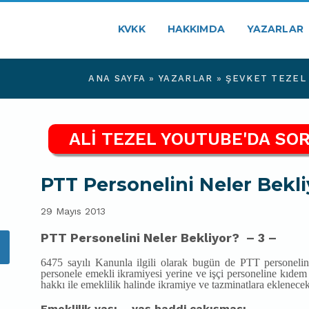
KVKK
HAKKIMDA
YAZARLAR
ANA SAYFA
»
YAZARLAR
»
ŞEVKET TEZEL
ALİ TEZEL YOUTUBE'DA SOR
PTT Personelini Neler Bekliy
29 Mayıs 2013
PTT Personelini Neler Bekliyor? – 3 –
6475 sayılı Kanunla ilgili olarak bugün de PTT personel
personele emekli ikramiyesi yerine ve işçi personeline kıdem
hakkı ile emeklilik halinde ikramiye ve tazminatlara eklenecek 
Emeklilik yaşı – yaş haddi çakışması