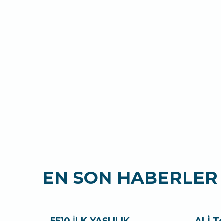
EN SON HABERLER
5510 İLK YAŞLILIK
ALİ T