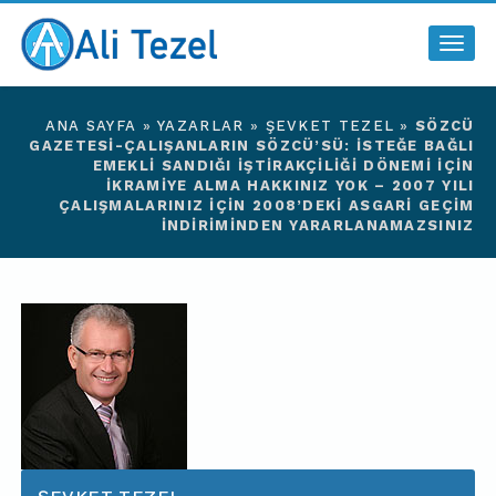
Togg
navig
ANA SAYFA
»
YAZARLAR
»
ŞEVKET TEZEL
»
SÖZCÜ
GAZETESI-ÇALIŞANLARIN SÖZCÜ’SÜ: İSTEĞE BAĞLI
EMEKLI SANDIĞI İŞTIRAKÇILIĞI DÖNEMI İÇIN
İKRAMIYE ALMA HAKKINIZ YOK – 2007 YILI
ÇALIŞMALARINIZ İÇIN 2008’DEKI ASGARI GEÇIM
İNDIRIMINDEN YARARLANAMAZSINIZ