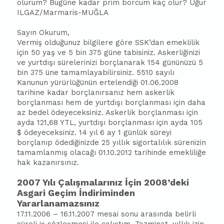
olurum? Bugüne kadar prim borcum kaç olur? Uğur
ILGAZ/Marmaris-MUĞLA
Sayın Okurum,
Vermiş olduğunuz bilgilere göre SSK’dan emeklilik
için 50 yaş ve 5 bin 375 güne tabisiniz. Askerliğinizi
ve yurtdışı sürelerinizi borçlanarak 154 gününüzü 5
bin 375 üne tamamlayabilirsiniz. 5510 sayılı
Kanunun yürürlüğünün ertelendiği 01.06.2008
tarihine kadar borçlanırsanız hem askerlik
borçlanması hem de yurtdışı borçlanması için daha
az bedel ödeyeceksiniz. Askerlik borçlanması için
ayda 121,68 YTL, yurtdışı borçlanması için ayda 105
$ ödeyeceksiniz. 14 yıl 6 ay 1 günlük süreyi
borçlanıp ödediğinizde 25 yıllık sigortalılık sürenizin
tamamlanmış olacağı 01.10.2012 tarihinde emekliliğe
hak kazanırsınız.
2007 Yılı Çalışmalarınız İçin 2008’deki
Asgari Geçim İndiriminden
Yararlanamazsınız
17.11.2006 – 16.11.2007 mesai sonu arasında belirli