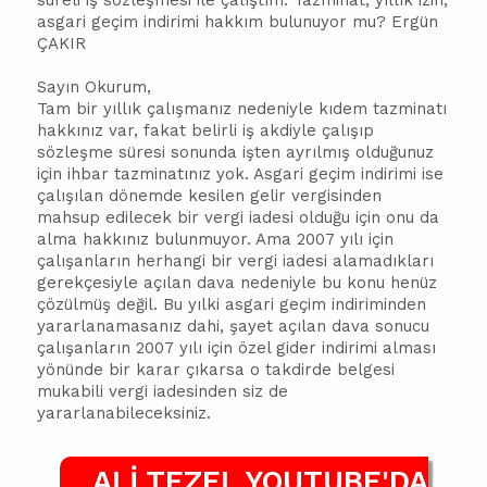
süreli iş sözleşmesi ile çalıştım. Tazminat, yıllık izin,
asgari geçim indirimi hakkım bulunuyor mu? Ergün
ÇAKIR
Sayın Okurum,
Tam bir yıllık çalışmanız nedeniyle kıdem tazminatı
hakkınız var, fakat belirli iş akdiyle çalışıp
sözleşme süresi sonunda işten ayrılmış olduğunuz
için ihbar tazminatınız yok. Asgari geçim indirimi ise
çalışılan dönemde kesilen gelir vergisinden
mahsup edilecek bir vergi iadesi olduğu için onu da
alma hakkınız bulunmuyor. Ama 2007 yılı için
çalışanların herhangi bir vergi iadesi alamadıkları
gerekçesiyle açılan dava nedeniyle bu konu henüz
çözülmüş değil. Bu yılki asgari geçim indiriminden
yararlanamasanız dahi, şayet açılan dava sonucu
çalışanların 2007 yılı için özel gider indirimi alması
yönünde bir karar çıkarsa o takdirde belgesi
mukabili vergi iadesinden siz de
yararlanabileceksiniz.
ALİ TEZEL YOUTUBE'DA