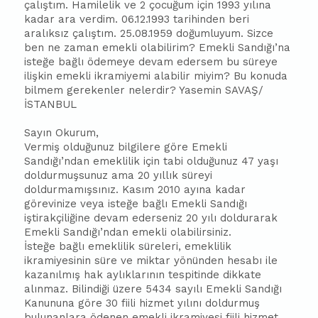
çalıştım. Hamilelik ve 2 çocuğum için 1993 yılına
kadar ara verdim. 06.12.1993 tarihinden beri
aralıksız çalıştım. 25.08.1959 doğumluyum. Sizce
ben ne zaman emekli olabilirim? Emekli Sandığı’na
isteğe bağlı ödemeye devam edersem bu süreye
ilişkin emekli ikramiyemi alabilir miyim? Bu konuda
bilmem gerekenler nelerdir? Yasemin SAVAŞ/
İSTANBUL
Sayın Okurum,
Vermiş olduğunuz bilgilere göre Emekli
Sandığı’ndan emeklilik için tabi olduğunuz 47 yaşı
doldurmuşsunuz ama 20 yıllık süreyi
doldurmamışsınız. Kasım 2010 ayına kadar
görevinize veya isteğe bağlı Emekli Sandığı
iştirakçiliğine devam ederseniz 20 yılı doldurarak
Emekli Sandığı’ndan emekli olabilirsiniz.
İsteğe bağlı emeklilik süreleri, emeklilik
ikramiyesinin süre ve miktar yönünden hesabı ile
kazanılmış hak aylıklarının tespitinde dikkate
alınmaz. Bilindiği üzere 5434 sayılı Emekli Sandığı
Kanununa göre 30 fiili hizmet yılını doldurmuş
bulunanlara ödenen emekli ikramiyesi fiili hizmet