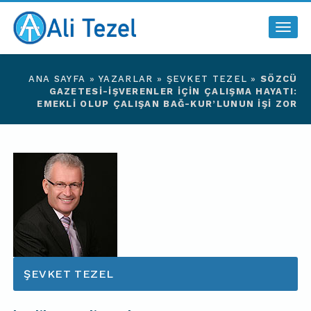
Togg
navig
ANA SAYFA
»
YAZARLAR
»
ŞEVKET TEZEL
»
SÖZCÜ
GAZETESI-İŞVERENLER İÇIN ÇALIŞMA HAYATI:
EMEKLI OLUP ÇALIŞAN BAĞ-KUR’LUNUN İŞI ZOR
ŞEVKET TEZEL