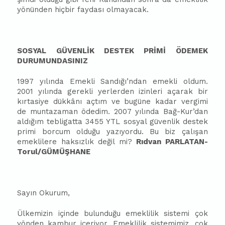
yönünden hiçbir faydası olmayacak.
SOSYAL GÜVENLİK DESTEK PRİMİ ÖDEMEK
DURUMUNDASINIZ
1997 yılında Emekli Sandığı’ndan emekli oldum.
2001 yılında gerekli yerlerden izinleri açarak bir
kırtasiye dükkânı açtım ve bugüne kadar vergimi
de muntazaman ödedim. 2007 yılında Bağ-Kur’dan
aldığım tebligatta 3455 YTL sosyal güvenlik destek
primi borcum olduğu yazıyordu. Bu biz çalışan
emeklilere haksızlık değil mi?
Rıdvan PARLATAN-
Torul/GÜMÜŞHANE
Sayın Okurum,
Ülkemizin içinde bulunduğu emeklilik sistemi çok
yönden kambur içeriyor. Emeklilik sistemimiz, çok