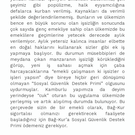
şeyimiz gibi popülizme, halk eyyamcılığına
defalarca kurban verilmiş. Kaynakları da verimli
şekilde değerlendirilememiş. Bunların ve ülkemizin
bence en büyük sorunu olan işsizliğin sonucunda
çok sayıda genç emekliye sahip olan ülkemizde bu
emeklilere geçimlerine yetecek derecede aylık
verilemiyor. Aylık yetersiz kalınca insanlar elbette
en doğal haklarını kullanarak sizler gibi ek iş
yapmaya başlıyor. Bu durumun müsebbipleri de
meydana çıkan manzaranın işsizliği körüklediğini
görüp, yeni iş sahası açmak için çaba
harcayacaklarına “emekli çalışmasın ki işsizler o
işleri yapsın” diye bireye hiçbir geri dönüşümü
olmayan “Sosyal Güvenlik Destek Primi” olgusunu
uydurmuşlar. Kamburlu yapımıza da deyim
yerindeyse “cuk” oturan bu uygulama ülkemizde
yerleşmiş ve artık alışılmış durumda bulunuyor. Bu
çerçevede sizin de bir emekli olarak, Bağ-Kur
sigortalısı olmanızı gerektirecek faaliyete
başladığınız için Bağ-Kur’a Sosyal Güvenlik Destek
Primi ödemeniz gerekiyor.