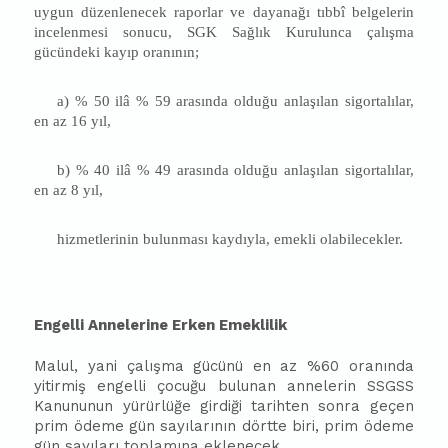
uygun düzenlenecek raporlar ve dayanağı tıbbî belgelerin
incelenmesi sonucu, SGK Sağlık Kurulunca çalışma
gücündeki kayıp oranının;
a) % 50 ilâ % 59 arasında olduğu anlaşılan sigortalılar,
en az 16 yıl,
b) % 40 ilâ % 49 arasında olduğu anlaşılan sigortalılar,
en az 8 yıl,
hizmetlerinin bulunması kaydıyla, emekli olabilecekler.
Engelli Annelerine Erken Emeklilik
Malul, yani çalışma gücünü en az %60 oranında
yitirmiş engelli çocuğu bulunan annelerin SSGSS
Kanununun yürürlüğe girdiği tarihten sonra geçen
prim ödeme gün sayılarının dörtte biri, prim ödeme
gün sayıları toplamına eklenecek