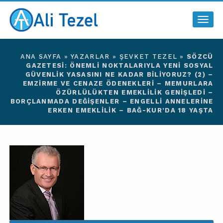
Togg
navig
ANA SAYFA
»
YAZARLAR
»
ŞEVKET TEZEL
»
SÖZCÜ
GAZETESI: ÖNEMLI NOKTALARIYLA YENI SOSYAL
GÜVENLIK YASASINI NE KADAR BILIYORUZ? (2) –
EMZIRME VE CENAZE ÖDENEKLERI – MEMURLARA
ÖZÜRLÜLÜKTEN EMEKLILIK GENIŞLEDI –
BORÇLANMADA DEĞIŞENLER – ENGELLI ANNELERINE
ERKEN EMEKLILIK – BAĞ-KUR’DA 18 YAŞTA