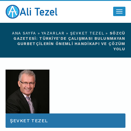
Togg
navig
ANA SAYFA
»
YAZARLAR
»
ŞEVKET TEZEL
»
SÖZCÜ
GAZETESI: TÜRKIYE’DE ÇALIŞMASI BULUNMAYAN
GURBETÇILERIN ÖNEMLI HANDIKAPI VE ÇÖZÜM
YOLU
ŞEVKET TEZEL