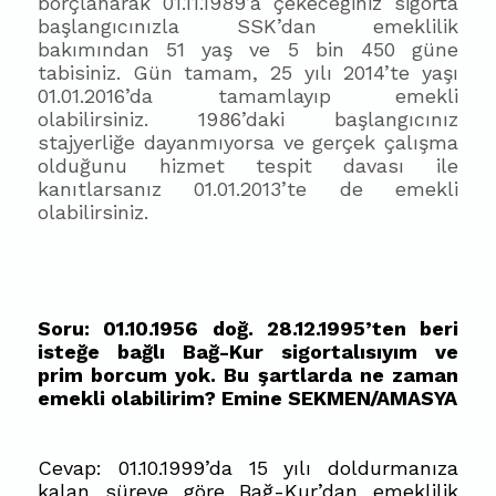
borçlanarak 01.11.1989’a çekeceğiniz sigorta
başlangıcınızla SSK’dan emeklilik
bakımından 51 yaş ve 5 bin 450 güne
tabisiniz. Gün tamam, 25 yılı 2014’te yaşı
01.01.2016’da tamamlayıp emekli
olabilirsiniz. 1986’daki başlangıcınız
stajyerliğe dayanmıyorsa ve gerçek çalışma
olduğunu hizmet tespit davası ile
kanıtlarsanız 01.01.2013’te de emekli
olabilirsiniz.
Soru: 01.10.1956 doğ. 28.12.1995’ten beri
isteğe bağlı Bağ-Kur sigortalısıyım ve
prim borcum yok. Bu şartlarda ne zaman
emekli olabilirim? Emine SEKMEN/AMASYA
Cevap: 01.10.1999’da 15 yılı doldurmanıza
kalan süreye göre Bağ-Kur’dan emeklilik