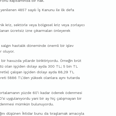
 Fonu kapsamında bir hak.
nilenen 4857 sayılı İş Kanunu ile ilk defa
k kriz, sektörle veya bölgesel kriz veya zorlayıcı
anan ücretsiz izne çıkarmaları önleyerek
.
salgın hastalık döneminde önemli bir işlev
r oluyor.
 bir havuzda yıllardır biriktiriyordu. Örneğin brüt
ütü olan işçiden dolayı ayda 300 TL; 5 bin TL
retle) çalışan işçiden dolayı ayda 88,29 TL
 ücreti 5886 TL’den yüksek olanlara aynı tutarda
 ortalamanın yüzde 60’ı kadar ödenek ödenmesi
0’si uygulanıyordu yani bir ay hiç çalışmayan bir
 ödenmesi mümkün bulunuyordu.
ğını düşünen İktidar bunu da tıraşlamak amacıyla