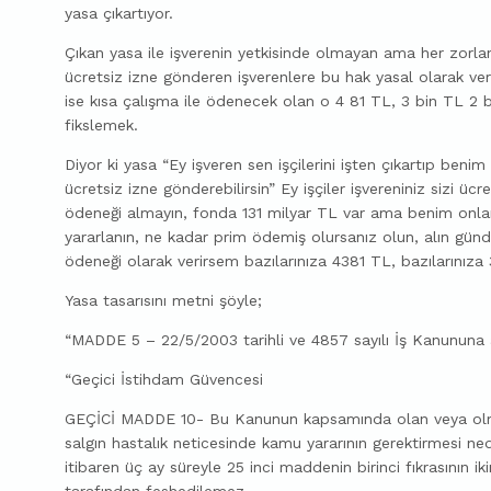
yasa çıkartıyor.
Çıkan yasa ile işverenin yetkisinde olmayan ama her zorlan
ücretsiz izne gönderen işverenlere bu hak yasal olarak ve
ise kısa çalışma ile ödenecek olan o 4 81 TL, 3 bin TL 2 
fikslemek.
Diyor ki yasa “Ey işveren sen işçilerini işten çıkartıp benim
ücretsiz izne gönderebilirsin” Ey işçiler işvereniniz sizi üc
ödeneği almayın, fonda 131 milyar TL var ama benim onlar
yararlanın, ne kadar prim ödemiş olursanız olun, alın gün
ödeneği olarak verirsem bazılarınıza 4381 TL, bazılarınız
Yasa tasarısını metni şöyle;
“MADDE 5 – 22/5/2003 tarihli ve 4857 sayılı İş Kanununa 
“Geçici İstihdam Güvencesi
GEÇİCİ MADDE 10- Bu Kanunun kapsamında olan veya olmay
salgın hastalık neticesinde kamu yararının gerektirmesi ned
itibaren üç ay süreyle 25 inci maddenin birinci fıkrasının i