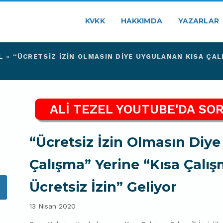
KVKK
HAKKIMDA
YAZARLAR
L
»
“ÜCRETSIZ İZIN OLMASIN DIYE UYGULANAN KISA ÇAL
ALİ TEZEL YOUTUBE'DA SOR
“Ücretsiz İzin Olmasın Diy
Çalışma” Yerine “Kısa Çalı
Ücretsiz İzin” Geliyor
13 Nisan 2020