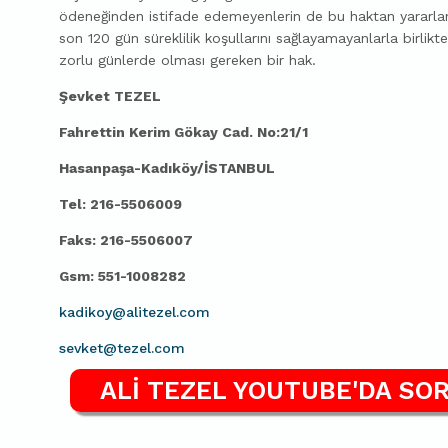
ödeneğinden istifade edemeyenlerin de bu haktan yararl
son 120 gün süreklilik koşullarını sağlayamayanlarla birlikt
zorlu günlerde olması gereken bir hak.
Şevket TEZEL
Fahrettin Kerim Gökay Cad. No:21/1
Hasanpaşa-Kadıköy/İSTANBUL
Tel: 216-5506009
Faks: 216-5506007
Gsm: 551-1008282
kadikoy@alitezel.com
sevket@tezel.com
ALİ TEZEL YOUTUBE'DA SOR