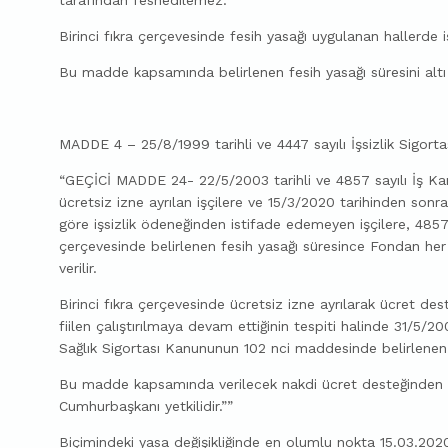
tarafından feshedilemez.
​Birinci fıkra çerçevesinde fesih yasağı uygulanan hallerde iş
​Bu madde kapsamında belirlenen fesih yasağı süresini alt
MADDE 4 – 25/8/1999 tarihli ve 4447 sayılı İşsizlik Sigort
“GEÇİCİ MADDE 24- 22/5/2003 tarihli ve 4857 sayılı İş K
ücretsiz izne ayrılan işçilere ve 15/3/2020 tarihinden sonr
göre işsizlik ödeneğinden istifade edemeyen işçilere, 485
çerçevesinde belirlenen fesih yasağı süresince Fondan her 
verilir.
Birinci fıkra çerçevesinde ücretsiz izne ayrılarak ücret des
fiilen çalıştırılmaya devam ettiğinin tespiti halinde 31/5/20
Sağlık Sigortası Kanununun 102 nci maddesinde belirlenen i
Bu madde kapsamında verilecek nakdi ücret desteğinden y
Cumhurbaşkanı yetkilidir.””
Biçimindeki yasa değişikliğinde en olumlu nokta 15.03.2020 