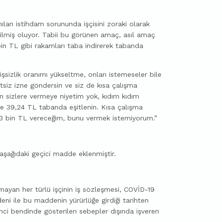
ılan istihdam sorununda işçisini zoraki olarak
rilmiş oluyor. Tabii bu görünen amaç, asıl amaç
bin TL gibi rakamları taba indirerek tabanda
 işsizlik oranımı yükseltme, onları istemeseler bile
retsiz izne göndersin ve siz de kısa çalışma
ı sizlere vermeye niyetim yok, kıdım kıdım
de 39,24 TL tabanda eşitlenin. Kısa çalışma
a 3 bin TL vereceğim, bunu vermek istemiyorum.”
aşağıdaki geçici madde eklenmiştir.
an her türlü işçinin iş sözleşmesi, COVİD-19
eni ile bu maddenin yürürlüğe girdiği tarihten
kinci bendinde gösterilen sebepler dışında işveren