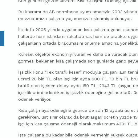
Son günlerin gözde kavramı Kısa Çalışma Ödeneği İşsizlik
Bu kavramı da AB normlarına uyum amacıyla 2003 yılında ye
mevzuatımıza çalışma yaşamımıza eklenmiş bulunuyor.
İlk defa 2005 yılında uygulanan kısa çalışma genel ekonomi
hallerde hem istihdamı rahatlatmak hem de pratikte uygul
çalışanların ortada bırakılmasını önleme amacına yönelikti
Küresel ölçekte ekonomiyi vuran ve daha da vuracak olan 
görmesi beklenen kısa çalışmada son günlerde garip şeyle
İşsizlik Fonu “Tek taraflı keser” moduyla çalışanı alın terini
ücreti 20 bin TL olan işçi için ayda 600 TL, 10 bin TL br
brütü olan işçiden dolayı ayda 150 TL; 2943 TL (asgari üc
işsizlik primi ödenirken iş işsizlik ödeneğine gelince brüt
ödenek veriliyor.
Kısa çalışmaya ödeneğine gelince de son 12 aydaki ücret
gerekirken, üst sınır olarak da brüt asgari ücretin yüzde 15
işçi için kısa çalışma ödeneği olarak maksimum 4381 TL
İşte çalışana bu kadar bile ödenek vermenin yüksek olaca