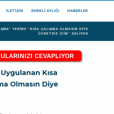
İLETIŞIM
EMEKLI AYLIĞI
HABERLER
IŞMA” YERINE “KISA ÇALIŞMA OLMASIN DIYE
ÜCRETSIZ İZIN” GELIYOR
ULARINIZI CEVAPLIYOR
e Uygulanan Kısa
şma Olmasın Diye