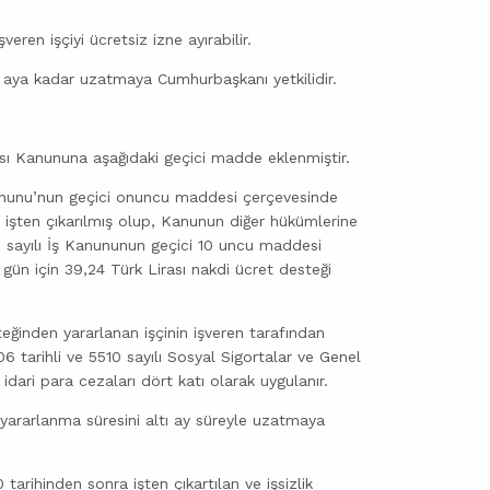
veren işçiyi ücretsiz izne ayırabilir.
ı aya kadar uzatmaya Cumhurbaşkanı yetkilidir.
ası Kanununa aşağıdaki geçici madde eklenmiştir.
anunu’nun geçici onuncu maddesi çerçevesinde
a işten çıkarılmış olup, Kanunun diğer hükümlerine
7 sayılı İş Kanununun geçici 10 uncu maddesi
gün için 39,24 Türk Lirası nakdi ücret desteği
teğinden yararlanan işçinin işveren tarafından
06 tarihli ve 5510 sayılı Sosyal Sigortalar ve Genel
dari para cezaları dört katı olarak uygulanır.
ararlanma süresini altı ay süreyle uzatmaya
tarihinden sonra işten çıkartılan ve işsizlik